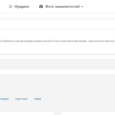
Нуждики
Фото знаменитостей
ы? Доверьте свои фотографии профессионалу! Услуги талантливого фотографа - гарантия качественных 
ernative
hard rock
metal