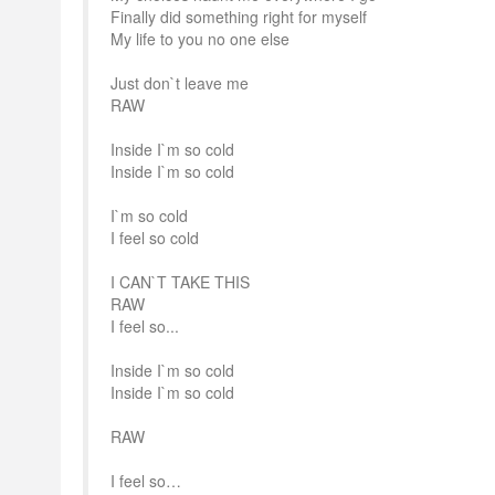
Finally did something right for myself
My life to you no one else
Just don`t leave me
RAW
Inside I`m so cold
Inside I`m so cold
I`m so cold
I feel so cold
I CAN`T TAKE THIS
RAW
I feel so...
Inside I`m so cold
Inside I`m so cold
RAW
I feel so…