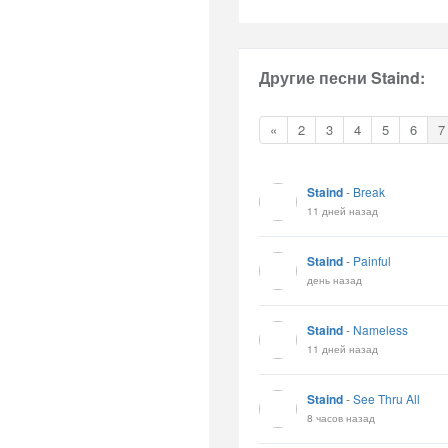
Другие песни Staind:
«
2
3
4
5
6
7
Staind
-
Break
11 дней назад
Staind
-
Painful
день назад
Staind
-
Nameless
11 дней назад
Staind
-
See Thru All
8 часов назад