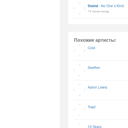
Staind
-
No One`s Kind
13 часов назад
Похожие артисты:
Cold
Seether
Aaron Lewis
Trapt
10 Years