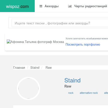
wispoz
.
com
Аккорды
Чарты радиостанций
Хотите запечатлеть незабываемые момент
Посмотреть портфолио
Главная
Staind
Raw
Staind
Raw
rock
alternative rock
alt