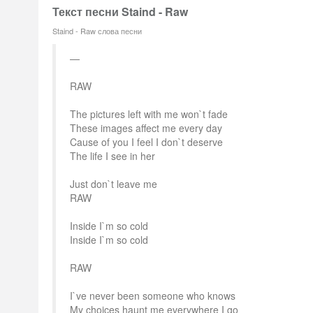
Текст песни Staind - Raw
Staind - Raw слова песни
RAW
The pictures left with me won`t fade
These images affect me every day
Cause of you I feel I don`t deserve
The life I see in her
Just don`t leave me
RAW
Inside I`m so cold
Inside I`m so cold
RAW
I`ve never been someone who knows
My choices haunt me everywhere I go