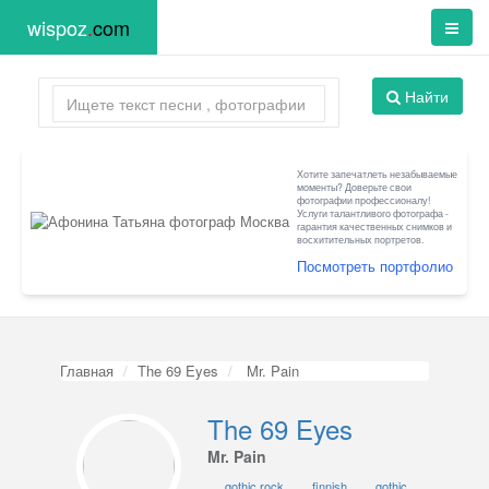
wispoz
.
com
Найти
Хотите запечатлеть незабываемые
моменты? Доверьте свои
фотографии профессионалу!
Услуги талантливого фотографа -
гарантия качественных снимков и
восхитительных портретов.
Посмотреть портфолио
Главная
The 69 Eyes
Mr. Pain
The 69 Eyes
Mr. Pain
gothic rock
finnish
gothic