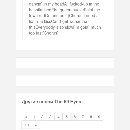
dancin` in my headAll fucked-up in the
hospital bedFire queen nursiePaint the
town redOn and on...[Chorus]I need a
fix `n` a kissCan`t get worse than
thisEverybody`s so slowI`m goin` much
too fast[Chorus]
Другие песни The 69 Eyes:
«
1
2
3
4
5
6
7
8
9
10
»