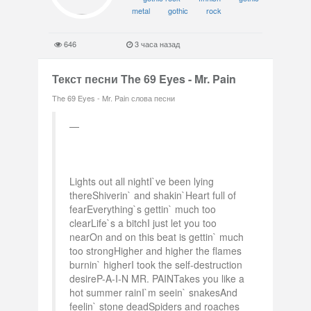
metal
gothic
rock
646
3 часа назад
Текст песни The 69 Eyes - Mr. Pain
The 69 Eyes - Mr. Pain слова песни
Lights out all nightI`ve been lying
thereShiverin` and shakin`Heart full of
fearEverything`s gettin` much too
clearLife`s a bitchI just let you too
nearOn and on this beat is gettin` much
too strongHigher and higher the flames
burnin` higherI took the self-destruction
desireP-A-I-N MR. PAINTakes you like a
hot summer rainI`m seein` snakesAnd
feelin` stone deadSpiders and roaches