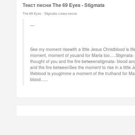
Текст песни The 69 Eyes - Stigmata
The 69 Eyes - Stigmata слова песни
See my moment risewith a little Jesus Christblood is lif
moment, moment of youand for Maria too.....Stigmata-
thought of you and the fire betweenstigmata- blood an
and the fire betweenSee the moment to rise in a little J
lifeblood is yougimme a moment of the truthand for Mar
blood......