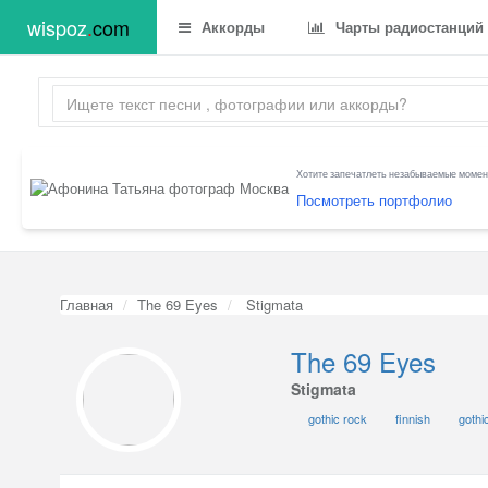
wispoz
.
com
Аккорды
Чарты радиостанций
Хотите запечатлеть незабываемые момент
Посмотреть портфолио
Главная
The 69 Eyes
Stigmata
The 69 Eyes
Stigmata
gothic rock
finnish
gothi