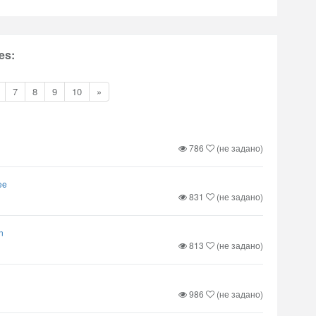
es:
7
8
9
10
»
786
(не задано)
ee
831
(не задано)
n
813
(не задано)
986
(не задано)