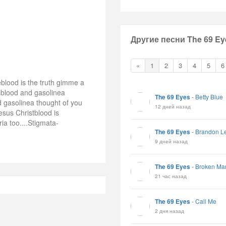
Другие песни The 69 Ey
«
1
2
3
4
5
6
eblood is the truth gimme a
 blood and gasolinea
The 69 Eyes
-
Betty Blue
d gasolinea thought of you
12 дней назад
esus Christblood is
ia too....Stigmata-
The 69 Eyes
-
Brandon L
9 дней назад
The 69 Eyes
-
Broken Ma
21 час назад
The 69 Eyes
-
Call Me
2 дня назад