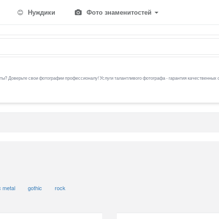
Нуждики
Фото знаменитостей
ы? Доверьте свои фотографии профессионалу! Услуги талантливого фотографа - гарантия качественных 
c metal
gothic
rock