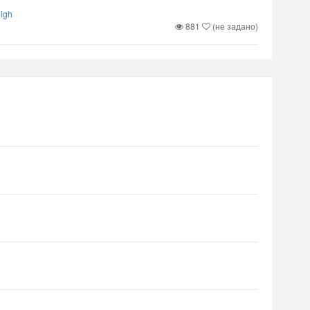
igh
881
(не задано)