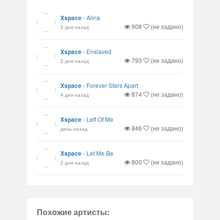
Xspace
-
Alina
908
(не задано)
3 дня назад
Xspace
-
Enslaved
793
(не задано)
2 дня назад
Xspace
-
Forever Stars Apart
874
(не задано)
4 дня назад
Xspace
-
Left Of Me
846
(не задано)
день назад
Xspace
-
Let Me Be
800
(не задано)
2 дня назад
Похожие артисты: