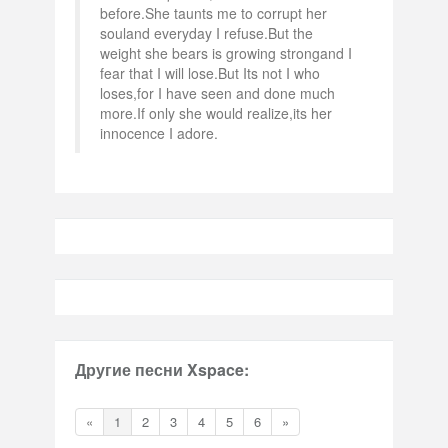
before.She taunts me to corrupt her
souland everyday I refuse.But the
weight she bears is growing strongand I
fear that I will lose.But Its not I who
loses,for I have seen and done much
more.If only she would realize,its her
innocence I adore.
Другие песни Xspace:
«
1
2
3
4
5
6
»