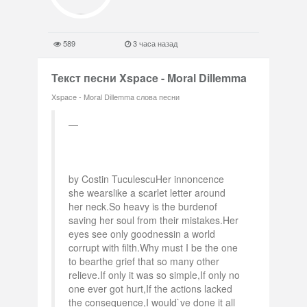
589
3 часа назад
Текст песни Xspace - Moral Dillemma
Xspace - Moral Dillemma слова песни
by Costin TuculescuHer innoncence
she wearslike a scarlet letter around
her neck.So heavy is the burdenof
saving her soul from their mistakes.Her
eyes see only goodnessin a world
corrupt with filth.Why must I be the one
to bearthe grief that so many other
relieve.If only it was so simple,If only no
one ever got hurt,If the actions lacked
the consequence,I would`ve done it all