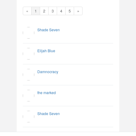
«
1
2
3
4
5
»
Shade Seven
Elijah Blue
Damnocracy
the marked
Shade Seven