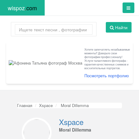
wispoz
.
com
Найти
Хотите запечатлеть незабываемые
моменты? Доверьте свои
фотографии профессионалу!
Услуги талантливого фотографа -
гарантия качественных снимков и
восхитительных портретов.
Посмотреть портфолио
Главная
Xspace
Moral Dillemma
Xspace
Moral Dillemma