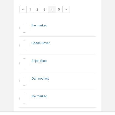
«
1
2
3
4
5
»
the marked
Shade Seven
Elijah Blue
Damnocracy
the marked