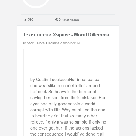
590
3 часа назад
Текст песни Xspace - Moral Dillemma
Xspace - Moral Dillemma слова песни
by Costin TuculescuHer innoncence
she wearslike a scarlet letter around
her neck.So heavy is the burdenof
saving her soul from their mistakes.Her
eyes see only goodnessin a world
corrupt with filth.Why must I be the one
to bearthe grief that so many other
relieve.If only it was so simple,If only no
one ever got hurt,If the actions lacked
the consequence,I would`ve done it all