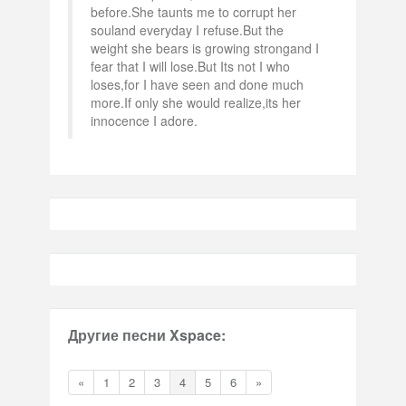
before.She taunts me to corrupt her
souland everyday I refuse.But the
weight she bears is growing strongand I
fear that I will lose.But Its not I who
loses,for I have seen and done much
more.If only she would realize,its her
innocence I adore.
Другие песни Xspace:
«
1
2
3
4
5
6
»