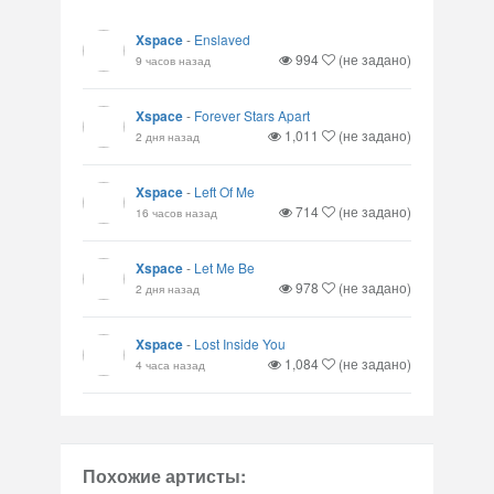
Xspace
-
Enslaved
994
(не задано)
9 часов назад
Xspace
-
Forever Stars Apart
1,011
(не задано)
2 дня назад
Xspace
-
Left Of Me
714
(не задано)
16 часов назад
Xspace
-
Let Me Be
978
(не задано)
2 дня назад
Xspace
-
Lost Inside You
1,084
(не задано)
4 часа назад
Похожие артисты: