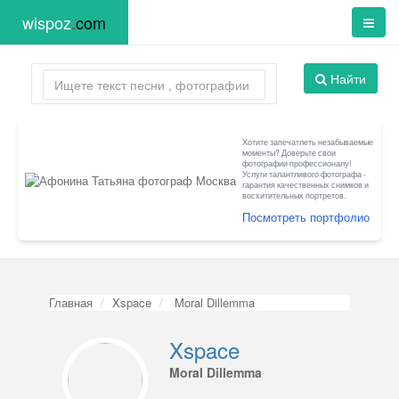
wispoz
.
com
Найти
Хотите запечатлеть незабываемые
моменты? Доверьте свои
фотографии профессионалу!
Услуги талантливого фотографа -
гарантия качественных снимков и
восхитительных портретов.
Посмотреть портфолио
Главная
Xspace
Moral Dillemma
Xspace
Moral Dillemma