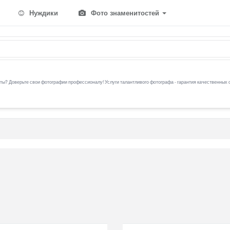
Нуждики
Фото знаменитостей
ы? Доверьте свои фотографии профессионалу! Услуги талантливого фотографа - гарантия качественных 