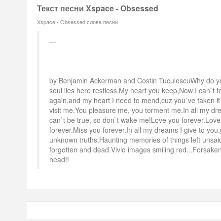
Текст песни Xspace - Obsessed
Xspace - Obsessed слова песни
by Benjamin Ackerman and Costin TuculescuWhy do y
soul lies here restless.My heart you keep,Now I can`t 
again,and my heart I need to mend,cuz you`ve taken it 
visit me.You pleasure me, you torment me.In all my dre
can`t be true, so don`t wake me!Love you forever.Love
forever.Miss you forever.In all my dreams I give to you,
unknown truths.Haunting memories of things left unsai
forgotten and dead.Vivid images smiling red...Forsaken 
head!!