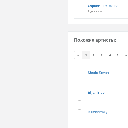
Xspace
-
Let Me Be
2 дня назад
Похожие артисты:
«
1
2
3
4
5
»
Shade Seven
Elijah Blue
Damnocracy