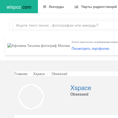
wispoz
.
com
Аккорды
Чарты радиостанций
Хотите запечатлеть незабываемые момент
Посмотреть портфолио
Главная
Xspace
Obsessed
Xspace
Obsessed