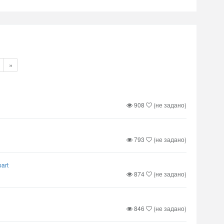
»
908
(не задано)
793
(не задано)
part
874
(не задано)
846
(не задано)