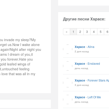
Другие песни Xspace:
«
1
2
3
4
5
6
ou invade my sleep?My
forget us.Now I wake alone
Xspace
-
Alina
again!Night after night you
2 дня назад
ams I dream of you,it
 you forever.Hate you
Xspace
-
Enslaved
gold leafed wings of
день назад
d,untouched feeling
love that was all in my
Xspace
-
Forever Stars A
3 дня назад
Xspace
-
Left Of Me
день назад