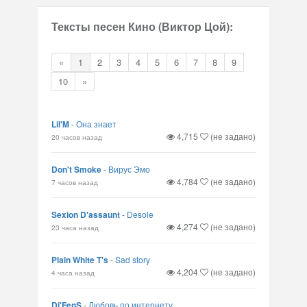
Тексты песен Кино (Виктор Цой):
«
1
2
3
4
5
6
7
8
9
10
»
Lil'M
-
Она знает
4,715
(не задано)
20 часов назад
Don't Smoke
-
Вирус Эмо
4,784
(не задано)
7 часов назад
Sexion D'assaunt
-
Desole
4,274
(не задано)
23 часа назад
Plain White T's
-
Sad story
4,204
(не задано)
4 часа назад
Di'FenS
-
Любовь по интернету