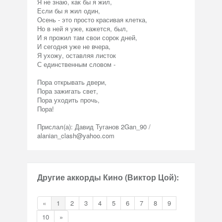
Я не знаю, как бы я жил,
Если бы я жил один,
Осень - это просто красивая клетка,
Но в ней я уже, кажется, был,
И я прожил там свои сорок дней,
И сегодня уже не вчера,
Я ухожу, оставляя листок
С единственным словом -
Пора открывать двери,
Пора зажигать свет,
Пора уходить прочь,
Пора!
Прислал(а): Давид Туганов 2Gan_90 /
alanian_clash@yahoo.com
Другие аккорды Кино (Виктор Цой):
«
1
2
3
4
5
6
7
8
9
10
»