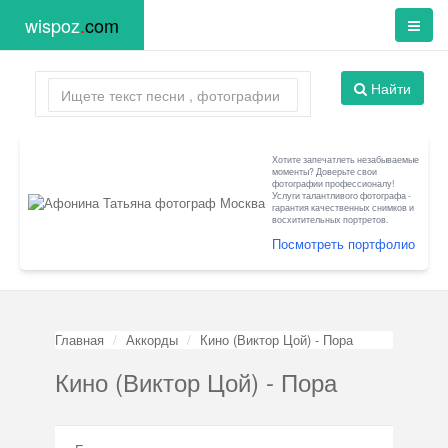
wispoz
.
com
Найти
Хотите запечатлеть незабываемые
моменты? Доверьте свои
фотографии профессионалу!
Услуги талантливого фотографа -
гарантия качественных снимков и
восхитительных портретов.
Посмотреть портфолио
Главная
Аккорды
Кино (Виктор Цой) - Пора
Кино (Виктор Цой) - Пора