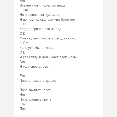
Em
Чтение книг - полезная вещь,
F Em
Но опасная, как динамит,
Я не помню, сколько мне было лет,
G D
Когда я принял это на вид,
C D
Мне скучно смотреть сегодня кино,
G Em
Кино уже было вчера.
C D
И как каждый день ждет свою ночь -
Am
Я жду свое слово -
Em
Пора открывать двери,
G
Пора зажигать свет,
Hm
Пора уходить прочь,
Em
Пора!