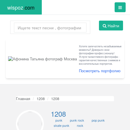
wispoz
.
com
Найти
Хотите запечатлеть незабываемые
моменты? Доверьте свои
фотографии профессионалу!
Услуги талантливого фотографа -
гарантия качественных снимков и
восхитительных портретов.
Посмотреть портфолио
Главная
1208
1208
1208
punk
punk rock
pop punk
skate punk
rock