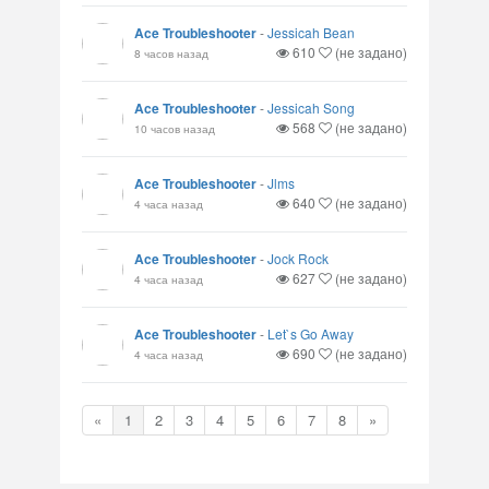
Ace Troubleshooter
-
Jessicah Bean
610
(не задано)
8 часов назад
Ace Troubleshooter
-
Jessicah Song
568
(не задано)
10 часов назад
Ace Troubleshooter
-
Jlms
640
(не задано)
4 часа назад
Ace Troubleshooter
-
Jock Rock
627
(не задано)
4 часа назад
Ace Troubleshooter
-
Let`s Go Away
690
(не задано)
4 часа назад
«
1
2
3
4
5
6
7
8
»