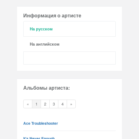
Информация о артисте
На русском
На английском
Альбомы артиста:
«
1
2
3
4
»
Ace Troubleshooter
It's Never Enough