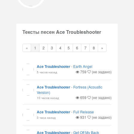
Тексты песен Ace Troubleshooter
«
1
2
3
4
5
6
7
8
»
Ace Troubleshooter
-
Earth Angel
759
(не задано)
5 часов назад
Ace Troubleshooter
-
Fortress (Acoustic
Version)
659
(не задано)
10 часов назад
Ace Troubleshooter
-
Full Release
931
(не задано)
3 часа назад
Ace Troubleshooter
-
Get Off My Back