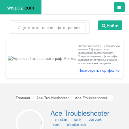
wispoz
.
com
Найти
Хотите запечатлеть незабываемые
моменты? Доверьте свои
фотографии профессионалу!
Услуги талантливого фотографа -
гарантия качественных снимков и
восхитительных портретов.
Посмотреть портфолио
Главная
Ace Troubleshooter
Ace Troubleshooter
Ace Troubleshooter
christian
punk
pop punk
rock
christian rock