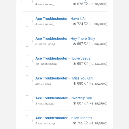
676
(не задано)
4 часа назад
Ace Troubleshooter
-
Have It All
724
(не задано)
4 часа назад
Ace Troubleshooter
-
Hey There Girly
697
(не задано)
5 часов назад
Ace Troubleshooter
-
I Love Jesus
657
(не задано)
10 часов назад
Ace Troubleshooter
-
I Miss You Girl
680
(не задано)
день назад
Ace Troubleshooter
-
I Worship You
607
(не задано)
3 часа назад
Ace Troubleshooter
-
In My Dreams
722
(не задано)
5 часов назад