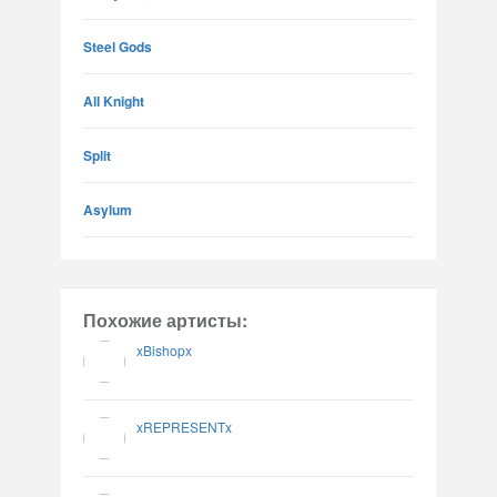
Steel Gods
All Knight
Split
Asylum
Похожие артисты:
xBishopx
xREPRESENTx