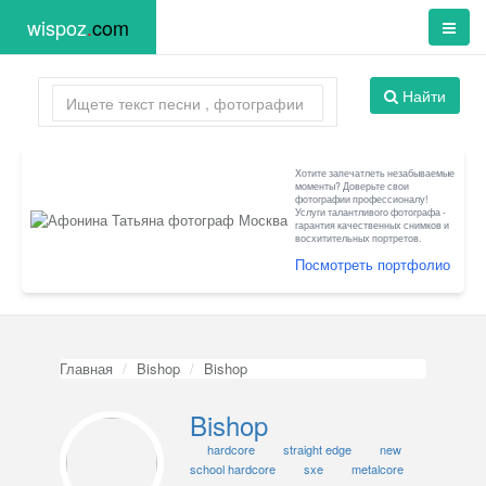
wispoz
.
com
Найти
Хотите запечатлеть незабываемые
моменты? Доверьте свои
фотографии профессионалу!
Услуги талантливого фотографа -
гарантия качественных снимков и
восхитительных портретов.
Посмотреть портфолио
Главная
Bishop
Bishop
Bishop
hardcore
straight edge
new
school hardcore
sxe
metalcore