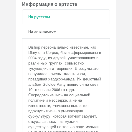
Информация о артисте
На русском
На английском
Bishop первоначально известные, как
Diary of a Corpse, были сформированы в
2004 году, из друзей, участвовавших в
различных группах, совместно
тусующихся и творящих. В результате
получилась очень талантливая,
правдивая хардкор-банда. Их дебютный
альбом Suicide Party появился на свет
10-го января 2006-го года.
Сосредоточившись на социальной
политике и месседже, а не на
известности, Епископы пытаются
вдохнуть жизнь в умирающую
субкультуру, которая вот-вот забудет,
откуда взялась - из музыки,
существующей не только ради музыки,
но музыка со значением, месседжем и