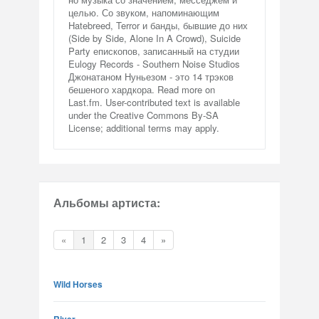
целью. Со звуком, напоминающим
Hatebreed, Terror и банды, бывшие до них
(Side by Side, Alone In A Crowd), Suicide
Party епископов, записанный на студии
Eulogy Records - Southern Noise Studios
Джонатаном Нуньезом - это 14 трэков
бешеного хардкора. Read more on
Last.fm. User-contributed text is available
under the Creative Commons By-SA
License; additional terms may apply.
Альбомы артиста:
«
1
2
3
4
»
Wild Horses