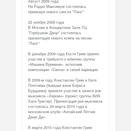
Август 2009 года
На Радио Максимум состоялась
премьера нового сингла "Лаос"
22 ноября 2009 года
В Москве в Концертном Зале ТЦ
"Горбушкин Двор" состоялась
презентация нового клипа на песню
"Лаос"
В декабре 2009 года Костя Грим принял
участие в трибьюте к юбилею группы
«Машина Времени», исполнив
композицию «Свеча» в своей вариации.
В 2009-м году Константин Грим и Катя
Плетнёва (бывшая жена Бориса
Бурдаева) приняли участие в записи рок-
мьюзикла «Хероин» (проект группы ВИА
Хаги-Траггер). Презентация рок-мьюзикла
состоялась 24 марта 2010 года в
московском клубе «Китайский Лётчик
Джао Да».
В марте 2010 года Константин Грим