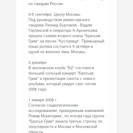
по городам России.
4-5 сентября. Центр Москвы.
Под руководством режиссерского
тандема Леонид Бурлаков - Вадим
Гортинский и оператора А.Арсентьева
прошли съемки второго клипа "Братьев
Грим" на песню "Кустурица". Премьерный
показ ролика состоится 5 октября в
одной из женских бань Москвы.
3 декабря
B московском клубе "Б2" состоялся
большой сольный концерт "Братьев
Грим" и презентация сингла с нового
альбома, который увидит свет летом
2006 года.
1 января 2006 г.
Согласно социологическим
исследованиям, проведенным компанией
Ромир-Мониторинг, по итогам года группа
"Братья Грим" заняла третью строчку по
популярности в Москве и Московской
области.