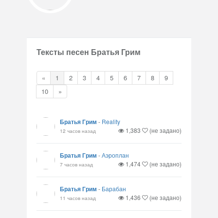
Тексты песен Братья Грим
«
1
2
3
4
5
6
7
8
9
10
»
Братья Грим
-
Reality
1,383
(не задано)
12 часов назад
Братья Грим
-
Аэроплан
1,474
(не задано)
7 часов назад
Братья Грим
-
Барабан
1,436
(не задано)
11 часов назад