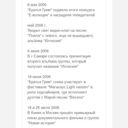
6 мая 2006
"Братья Грим" подвели итоги конкурса
"Е-волюция" и наградили победителей
май 2006 г.
Увидел свет видео-клип на песню
"Пчела" с нового, еще не вышедшего,
альбома "Иллюзия"
6 июня 2006
В г.Самаре состоялась презентация
второго альбома группы, который
получил название "Иллюзия"
18 июня 2006
"Братья Грим" снова участвуют в
фестивале "Мегахаус.Light version" в
роли хедлайнеров, где исполняют
дуэтом с Марой песню "Весело"
16 и 25 июля 2006
В Киеве и Москве прошёл примьерный
показ документального фильма о группе
"Новая история"