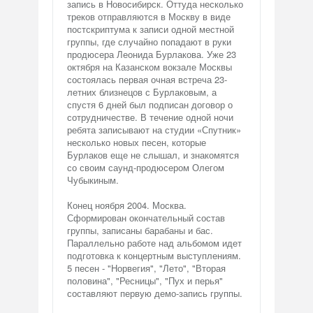
запись в Новосибирск. Оттуда несколько
треков отправляются в Москву в виде
постскриптума к записи одной местной
группы, где случайно попадают в руки
продюсера Леонида Бурлакова. Уже 23
октября на Казанском вокзале Москвы
состоялась первая очная встреча 23-
летних близнецов с Бурлаковым, а
спустя 6 дней был подписан договор о
сотрудничестве. В течение одной ночи
ребята записывают на студии «Спутник»
несколько новых песен, которые
Бурлаков еще не слышал, и знакомятся
со своим саунд-продюсером Олегом
Чубыкиным.
Конец ноября 2004. Москва.
Сформирован окончательный состав
группы, записаны барабаны и бас.
Параллельно работе над альбомом идет
подготовка к концертным выступлениям.
5 песен - "Норвегия", "Лето", "Вторая
половина", "Ресницы", "Пух и перья"
составляют первую демо-запись группы.