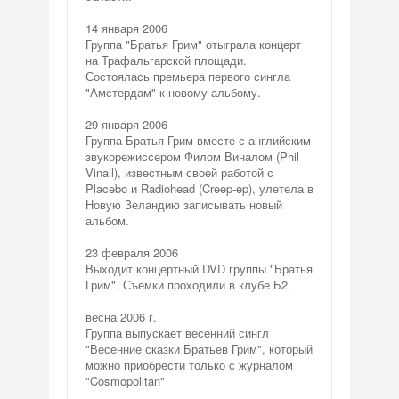
14 января 2006
Группа "Братья Грим" отыграла концерт
на Трафальгарской площади.
Состоялась премьера первого сингла
"Амстердам" к новому альбому.
29 января 2006
Группа Братья Грим вместе с английским
звукорежиссером Филом Виналом (Phil
Vinall), известным своей работой с
Placebo и Radiohead (Creep-ep), улетела в
Новую Зеландию записывать новый
альбом.
23 февраля 2006
Bыходит концертный DVD группы "Братья
Грим". Съемки проходили в клубе Б2.
весна 2006 г.
Группа выпускает весенний сингл
"Весенние сказки Братьев Грим", который
можно приобрести только с журналом
"Cosmopolitan"