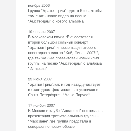
ноябрь 2006
Группа "Братья Грим" едет в Киев, чтобы
там снять новое видео на песню
"Амстердам" с нового альбома
19 января 2007
В московском клубе "Б2" состоялся
второй большой сольный концерт
"Братьев Грим" и презентация второго
новогоднего сингла "Хай, Пипл - 2007!",
где так же был презентован новый клип
группы на песню "Амстердам" с альбома
"Иллюзия"
23 июня 2007
"Братья Грим",как и год назад,участвует
в ежегодном фестивале выпускников в
Санкт-Петербурге - "Алые Паруса"
17 ноября 2007
В Москве в клубе "Апельсин" состоялась
презентация третьего альбома группы -
"Марсиане",где группа предстала в
совершенно новом образе