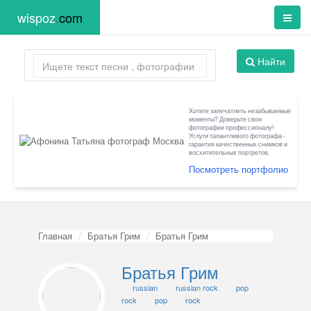
wispoz
.
com
Найти
Хотите запечатлеть незабываемые
моменты? Доверьте свои
фотографии профессионалу!
Услуги талантливого фотографа -
гарантия качественных снимков и
восхитительных портретов.
Посмотреть портфолио
Главная
Братья Грим
Братья Грим
Братья Грим
russian
russian rock
pop
rock
pop
rock