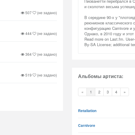
Пиованетти перебрался в C
и сколотил весьма успешну
507
(не задано)
В середине 90-х у "плотоя
реюнионов классического с
конфигурацию Carnivore и 
444
(не задано)
Однако, в 2010 году и это
Read more on Last.fm. User-
By-SA License; additional t
364
(не задано)
519
(не задано)
Альбомы артиста:
«
1
2
3
4
»
Retaliation
Carnivore