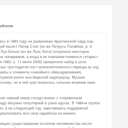
лийском
ась в 1983 году на развалинах бруклинской хард-энд-
ий басист Питер Стил (он же Петрусь Ратайчик, р. 4
 Луи Битью (он же Луис Бито) потратили некоторое
х напарников, а когда в их компании появился гитарист
я 1963; у. 11 июля 2005) прекратили набор в штат.
ых троглодитов пост-апокалиптического периода (в ход
шипы и элементы хоккейного обмундирования),
турмом взяли нью-йоркский андеграунд. Музыка
основу, но в ней чувствовалось сильное влияние панк-
в них черный юмор соседствовал с откровенным
нду безумно популярной в узких кругах. В 1984-м группа
мо, а на следующий год, заручившись поддержкой
 реализовать все свои наработки на виниле.
ящен существованию остатков человечества после