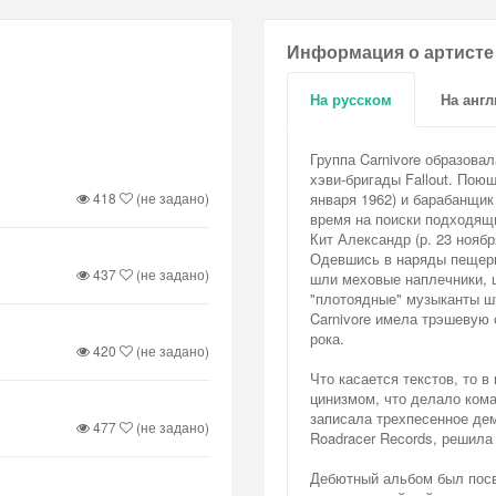
Информация о артисте
На русском
На анг
Группа Carnivore образовал
хэви-бригады Fallout. Поющ
418
(не задано)
января 1962) и барабанщик
время на поиски подходящи
Кит Александр (р. 23 ноябр
Одевшись в наряды пещерн
437
(не задано)
шли меховые наплечники, 
"плотоядные" музыканты ш
Carnivore имела трэшевую 
рока.
420
(не задано)
Что касается текстов, то 
цинизмом, что делало кома
записала трехпесенное де
477
(не задано)
Roadracer Records, решила
Дебютный альбом был посв