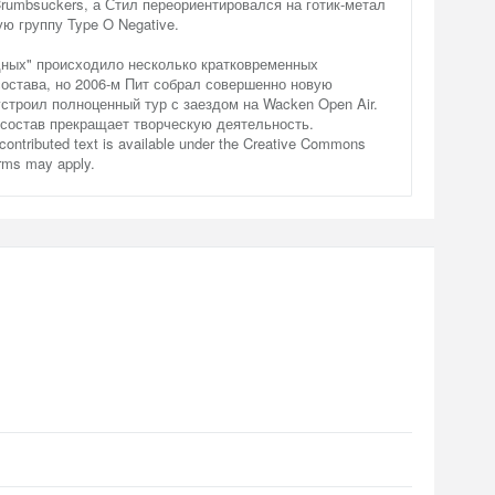
rumbsuckers, а Стил переориентировался на готик-метал
ю группу Type O Negative.
дных" происходило несколько кратковременных
остава, но 2006-м Пит собрал совершенно новую
устроил полноценный тур с заездом на Wacken Open Air.
т состав прекращает творческую деятельность.
contributed text is available under the Creative Commons
erms may apply.