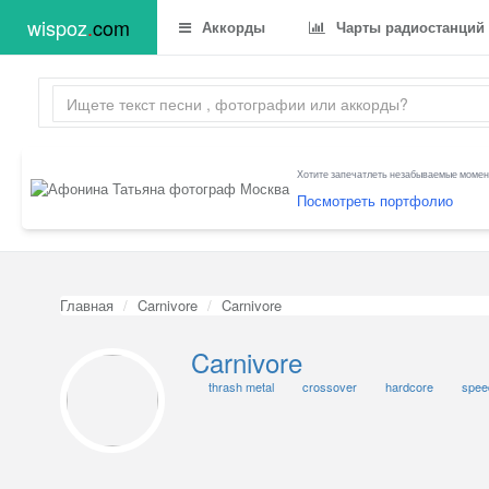
wispoz
.
com
Аккорды
Чарты радиостанций
Хотите запечатлеть незабываемые момент
Посмотреть портфолио
Главная
Carnivore
Carnivore
Carnivore
thrash metal
crossover
hardcore
spee