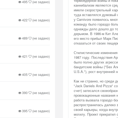
термоядерной войны и пока
495
(не задано)
каннибализм являются сре
имели скорострельный хара
туда вставлялся думовый 
у Carnivore появилось мно
422
(не задано)
команду было гораздо боль
однажды дело дошло до тог
дерьмом. В 1986-м Кит Але
489
(не задано)
его место прибыл Марк Пи
отказаться от своих пещер
Стилистические изменения 
421
(не задано)
1987 году. Последствия Ар
было полно других агресси
бандитские войны ("Sex And
U.S.A."), рост внутренней на
405
(не задано)
Как ни странно, но среди 
"Jack Daniels And Pizza" 
счет) затесался своеобраз
390
(не задано)
провокационные названия нек
работа вызвала гораздо бо
распространилась далеко з
своей карьеры, когда внут
395
(не задано)
могилу. Проект прекратил 