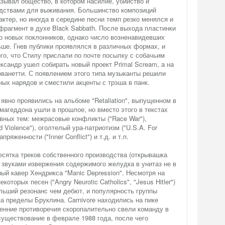
зывал общество, в котором насилие, убийство и
дствами для выживания. Большинство композиций
ктер, но иногда в середине песни темп резко менялся и
фрагмент в духе Black Sabbath. После выхода пластинки
го новых поклонников, однако число возненавидевших
ше. Гнев публики проявлялся в различных формах, и
о, что Стилу прислали по почте посылку с собачьим
ксандр ушел собирать новый проект Primal Scream, а на
ованетти. С появлением этого типа музыканты решили
ных нарядов и сместили акценты с трэша в панк.
явно проявились на альбоме "Retaliation", выпущенном в
магеддона ушли в прошлое, но вместо этого в текстах
вных тем: межрасовые конфликты ("Race War"),
 Violence"), оголтелый ура-патриотизм ("U.S.A. For
пряженности ("Inner Conflict") и т.д. и т.п.
десятка треков собственного производства (открывашка
со звуками извержения содержимого желудка в унитаз не в
ный кавер Хендрикса "Manic Depression". Несмотря на
оторых песен ("Angry Neurotic Catholics", "Jesus Hitler")
льший резонанс чем дебют, и популярность группы
а пределы Бруклина. Carnivore находились на пике
ренние противоречия скоропалительно свели команду в
существование в феврале 1988 года, после чего