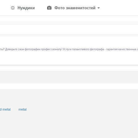
Нуждики
Фото знаменитостей
ы? Доверьте свои фотографии профессионалу! Услуги талантливого фотографа - гарантия качественных 
d metal
metal