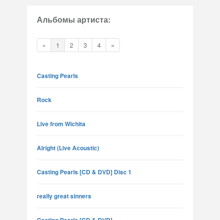
Альбомы артиста:
«
1
2
3
4
»
Casting Pearls
Rock
Live from Wichita
Alright (Live Acoustic)
Casting Pearls [CD & DVD] Disc 1
really great sinners