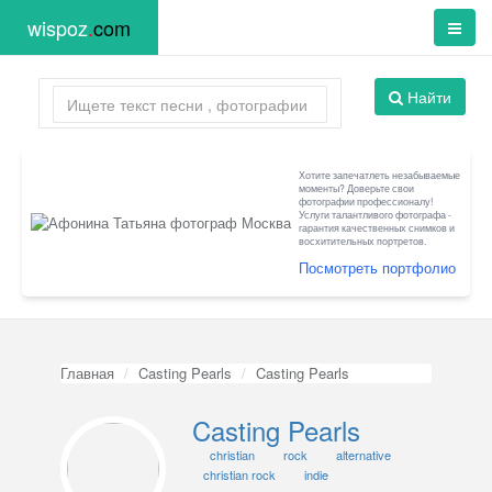
wispoz
.
com
Найти
Хотите запечатлеть незабываемые
моменты? Доверьте свои
фотографии профессионалу!
Услуги талантливого фотографа -
гарантия качественных снимков и
восхитительных портретов.
Посмотреть портфолио
Главная
Casting Pearls
Casting Pearls
Casting Pearls
christian
rock
alternative
christian rock
indie