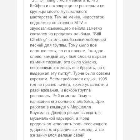
Кейфер и сотоварищи не растеряли ни
крупицы своего музыкального
мастерства. Тем не менее, недостаток
поддержки со стороны MTV и
звукозаписывающего лейбла заметно
сказался на продажах альбома. "Still
Climbing" стал своеобразной лебединой
песней для группы, Тому было все
сложнее петь, по его словам, "каждое
слово, каждый звук был словно вырван
из меня тисками, это было ужасно,
нестерпимо хотелось все бросить, но я
выдержал эту пытку". Турне было совсем
коротким. Всем требовался отдых. 1995
год не принес ничего, кроме усталости и
разочарования, и вскоре группа
распалась. Рэй помогал Тому в
написании его сольного альбома, Эрик
работал в команде у Маршалла
Коулмана. Джефф решил завязать с
музыкальной карьерой, а Фред
продолжал исполнять роль сессионного
ударника для различных команд, а так
же занимался делами своей