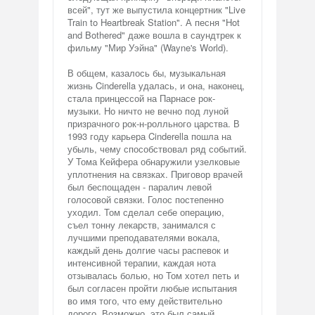
всей", тут же выпустила концертник "Live
Train to Heartbreak Station". А песня "Hot
and Bothered" даже вошла в саундтрек к
фильму "Мир Уэйна" (Wayne's World).
В общем, казалось бы, музыкальная
жизнь Cinderella удалась, и она, наконец,
стала принцессой на Парнасе рок-
музыки. Но ничто не вечно под луной
призрачного рок-н-ролльного царства. В
1993 году карьера Cinderella пошла на
убыль, чему способствовал ряд событий.
У Тома Кейфера обнаружили узелковые
уплотнения на связках. Приговор врачей
был беспощаден - паралич левой
голосовой связки. Голос постепенно
уходил. Том сделал себе операцию,
съел тонну лекарств, занимался с
лучшими преподавателями вокала,
каждый день долгие часы распевок и
интенсивной терапии, каждая нота
отзывалась болью, но Том хотел петь и
был согласен пройти любые испытания
во имя того, что ему действительно
дорого. Возможно, это был самый