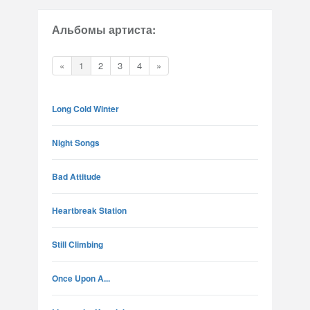
Альбомы артиста:
«
1
2
3
4
»
Long Cold Winter
Night Songs
Bad Attitude
Heartbreak Station
Still Climbing
Once Upon A...