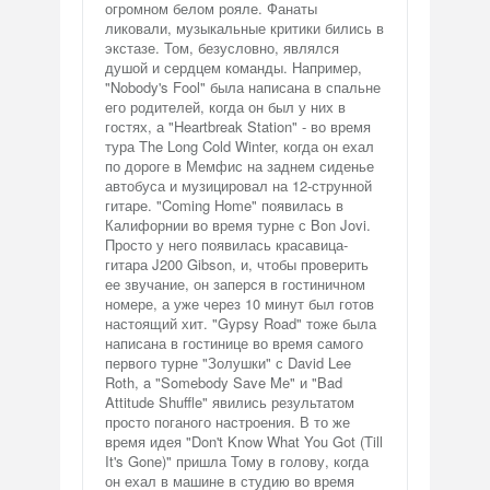
огромном белом рояле. Фанаты
ликовали, музыкальные критики бились в
экстазе. Том, безусловно, являлся
душой и сердцем команды. Например,
"Nobody's Fool" была написана в спальне
его родителей, когда он был у них в
гостях, а "Heartbreak Station" - во время
тура The Long Cold Winter, когда он ехал
по дороге в Мемфис на заднем сиденье
автобуса и музицировал на 12-струнной
гитаре. "Coming Home" появилась в
Калифорнии во время турне с Bon Jovi.
Просто у него появилась красавица-
гитара J200 Gibson, и, чтобы проверить
ее звучание, он заперся в гостиничном
номере, а уже через 10 минут был готов
настоящий хит. "Gypsy Road" тоже была
написана в гостинице во время самого
первого турне "Золушки" с David Lee
Roth, a "Somebody Save Me" и "Bad
Attitude Shuffle" явились результатом
просто поганого настроения. В то же
время идея "Don't Know What You Got (Till
It's Gone)" пришла Тому в голову, когда
он ехал в машине в студию во время