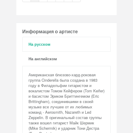
Информация о артисте
На русском
На английском
Американская блюзово-хард-роковая
группа Cinderella была создана в 1983
году в Филадельфии гитаристом и
вокалистом Томом Кейфером (Тоm Keifer)
и басистом Эриком Бриттингемом (Eric
Brittingham), соединившими в своей
музыке все лучшее от их любимых
команд - Aerosmith, Nazareth и Led
Zeppelin. В оригинальный состав группы
также вошел гитарист Майк Шермик
(Mike Schermik) и ударник Тони Дестра