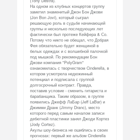
(Tony Destra).
На одном из клубных концертов группу
заметил знаменитый Джон Бон Джови
(Jon Bon Jovi), который сыграл
решающую роль в судьбе начинающей
группы и несколько последующих лет
фактически был протеже Кейфера & Со.
Потому что никто не обещал, что Добрая
Фея обязательно будет женщиной в
белых одеждах и с волшебной палочкой
под мышкой. По рекомендации Бон
Джови компания "PolyGram"
ознакомилась с творчеством Cinderella, в
котором усмотрела недюжинный
потенциал и подписала с группой
долгосрочный контракт. Правда,
поставив условие - сменить гитариста и
барабанщика. Таким образом, в группе
появились Джефф ЛаБар (Jeff LaBar) и
Джимми Дранк (Jimmy Dranc), место
которого перед самым началом записи
дебютной пластинки занял Джоди Кортез
(Jody Cortez).
Акулы шоу-бизнеса не ошиблись в своих
прогнозах: первый же альбом Cinderella