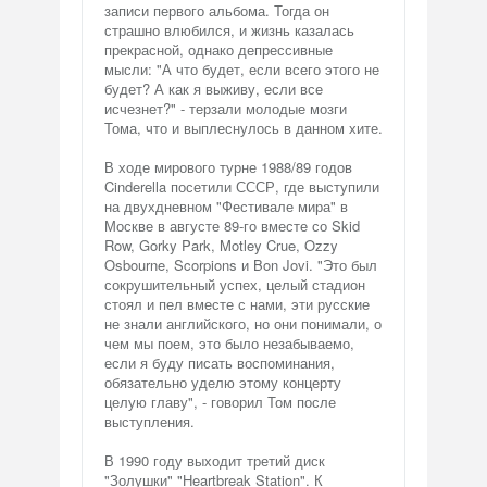
записи первого альбома. Тогда он
страшно влюбился, и жизнь казалась
прекрасной, однако депрессивные
мысли: "А что будет, если всего этого не
будет? А как я выживу, если все
исчезнет?" - терзали молодые мозги
Тома, что и выплеснулось в данном хите.
В ходе мирового турне 1988/89 годов
Cinderella посетили СССР, где выступили
на двухдневном "Фестивале мира" в
Москве в августе 89-го вместе со Skid
Row, Gorky Park, Motley Crue, Ozzy
Osbourne, Scorpions и Bon Jovi. "Это был
сокрушительный успех, целый стадион
стоял и пел вместе с нами, эти русские
не знали английского, но они понимали, о
чем мы поем, это было незабываемо,
если я буду писать воспоминания,
обязательно уделю этому концерту
целую главу", - говорил Том после
выступления.
В 1990 году выходит третий диск
"Золушки" "Heartbreak Station". К