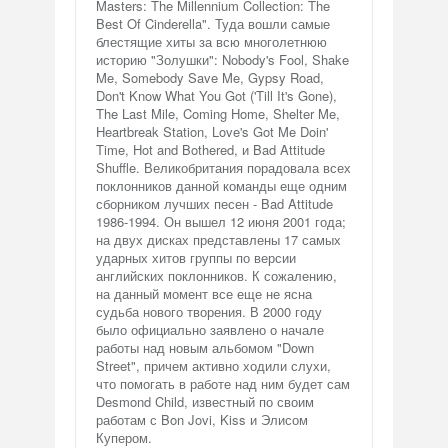
Masters: The Millennium Collection: The
Best Of Cinderella". Туда вошли самые
блестящие хиты за всю многолетнюю
историю "Золушки": Nobody's Fool, Shake
Me, Somebody Save Me, Gypsy Road,
Don't Know What You Got ('Till It's Gone),
The Last Mile, Coming Home, Shelter Me,
Heartbreak Station, Love's Got Me Doin'
Time, Hot and Bothered, и Bad Attitude
Shuffle. Великобритания порадовала всех
поклонников данной команды еще одним
сборником лучших песен - Bad Attitude
1986-1994. Он вышел 12 июня 2001 года;
на двух дисках представлены 17 самых
ударных хитов группы по версии
английских поклонников. К сожалению,
на данный момент все еще не ясна
судьба нового творения. В 2000 году
было официально заявлено о начале
работы над новым альбомом "Down
Street", причем активно ходили слухи,
что помогать в работе над ним будет сам
Desmond Child, известный по своим
работам с Bon Jovi, Kiss и Элисом
Купером.