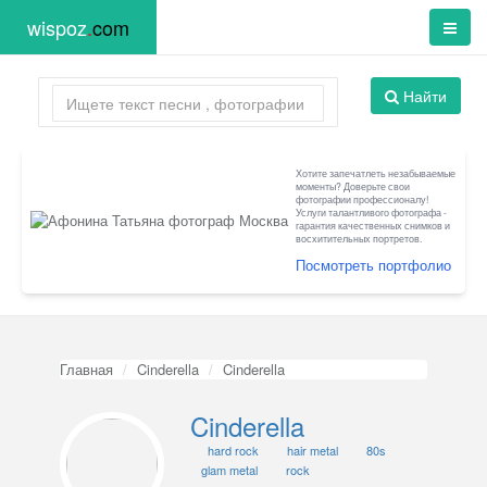
wispoz
.
com
Найти
Хотите запечатлеть незабываемые
моменты? Доверьте свои
фотографии профессионалу!
Услуги талантливого фотографа -
гарантия качественных снимков и
восхитительных портретов.
Посмотреть портфолио
Главная
Cinderella
Cinderella
Cinderella
hard rock
hair metal
80s
glam metal
rock