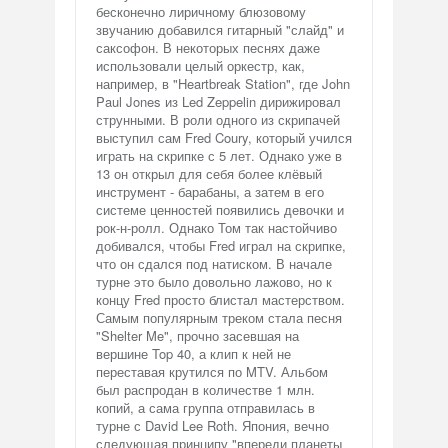
бесконечно лиричному блюзовому
звучанию добавился гитарный "слайд" и
саксофон. В некоторых песнях даже
использовали целый оркестр, как,
например, в "Heartbreak Station", где John
Paul Jones из Led Zeppelin дирижировал
струнными. В роли одного из скрипачей
выступил сам Fred Coury, который учился
играть на скрипке с 5 лет. Однако уже в
13 он открыл для себя более клёвый
инструмент - барабаны, а затем в его
системе ценностей появились девочки и
рок-н-ролл. Однако Том так настойчиво
добивался, чтобы Fred играл на скрипке,
что он сдался под натиском. В начале
турне это было довольно лажово, но к
концу Fred просто блистал мастерством.
Самым популярным треком стала песня
"Shelter Me", прочно засевшая на
вершине Top 40, а клип к ней не
переставая крутился по MTV. Альбом
был распродан в количестве 1 млн.
копий, а сама группа отправилась в
турне с David Lee Roth. Япония, вечно
следующая принципу "впереди планеты