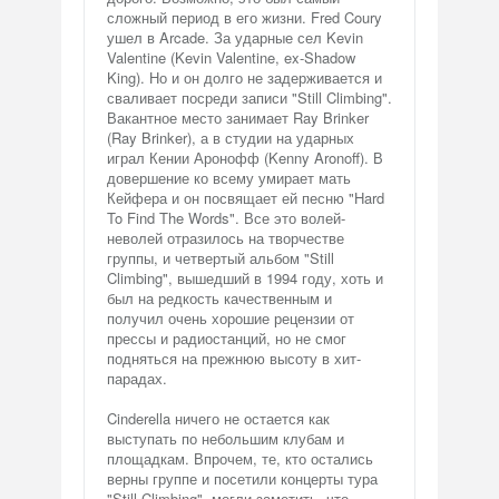
сложный период в его жизни. Fred Coury
ушел в Arcade. За ударные сел Kevin
Valentine (Kevin Valentine, ex-Shadow
King). Но и он долго не задерживается и
сваливает посреди записи "Still Climbing".
Вакантное место занимает Ray Brinker
(Ray Brinker), а в студии на ударных
играл Кении Аронофф (Kenny Aronoff). В
довершение ко всему умирает мать
Кейфера и он посвящает ей песню "Hard
To Find The Words". Все это волей-
неволей отразилось на творчестве
группы, и четвертый альбом "Still
Climbing", вышедший в 1994 году, хоть и
был на редкость качественным и
получил очень хорошие рецензии от
прессы и радиостанций, но не смог
подняться на прежнюю высоту в хит-
парадах.
Cinderella ничего не остается как
выступать по небольшим клубам и
площадкам. Впрочем, те, кто остались
верны группе и посетили концерты тура
"Still Climbing", могли заметить, что