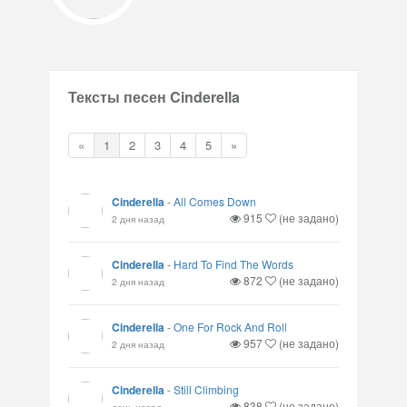
Тексты песен Cinderella
«
1
2
3
4
5
»
Cinderella
-
All Comes Down
915
(не задано)
2 дня назад
Cinderella
-
Hard To Find The Words
872
(не задано)
2 дня назад
Cinderella
-
One For Rock And Roll
957
(не задано)
2 дня назад
Cinderella
-
Still Climbing
838
(не задано)
день назад