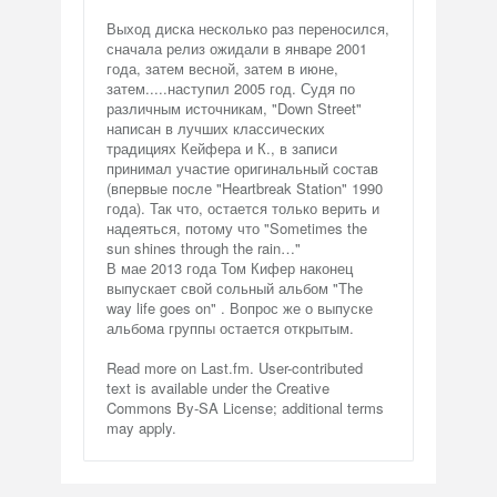
Выход диска несколько раз переносился,
сначала релиз ожидали в январе 2001
года, затем весной, затем в июне,
затем.....наступил 2005 год. Судя по
различным источникам, "Down Street"
написан в лучших классических
традициях Кейфера и К., в записи
принимал участие оригинальный состав
(впервые после "Heartbreak Station" 1990
года). Так что, остается только верить и
надеяться, потому что "Sometimes the
sun shines through the rain…"
В мае 2013 года Том Кифер наконец
выпускает свой сольный альбом "The
way life goes on" . Вопрос же о выпуске
альбома группы остается открытым.
Read more on Last.fm. User-contributed
text is available under the Creative
Commons By-SA License; additional terms
may apply.