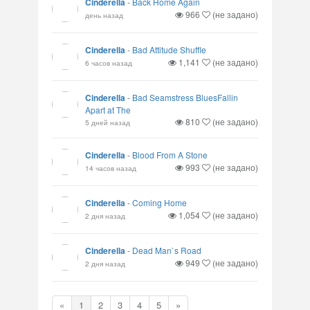
Cinderella
-
Back Home Again
966
(не задано)
день назад
Cinderella
-
Bad Attitude Shuffle
1,141
(не задано)
6 часов назад
Cinderella
-
Bad Seamstress BluesFallin
Apart at The
810
(не задано)
5 дней назад
Cinderella
-
Blood From A Stone
993
(не задано)
14 часов назад
Cinderella
-
Coming Home
1,054
(не задано)
2 дня назад
Cinderella
-
Dead Man`s Road
949
(не задано)
2 дня назад
«
1
2
3
4
5
»