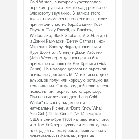
Cold Winter", в котором чувствовался
переход группы от чисто хард-рокового к
блюзовому звучанию. В записи этого
диска, помимо основного состава, также
принимали участие барабанщики Кози
Пауэлл (Cozy Powell, ex-Rainbow,
Whitesnake, Black Sabbath, M.S.G. и др.)
и Дэнни Кармасси (Denny Carmassi, ex-
Montrose, Sammy Hagar), клавишники
Курт Шор (Kurt Shore) и Джон Уэбстер
(John Webster). А для концертов был
приглашен клавишник Рик Кринити (Rick
Criniti). На молодое дарование обратили
внимание деятели с MTV, и клипы с двух
альбомов получили хорошую ротацию на
телевидении. Статус хедлайнеров теперь
позволял им творить настоящее шоу.
При первых же аккордах "Long Cold
Winter" на сцену падал почти
натуральный снег, а "Don't Know What
You Got (Till It's Gone)" (№ 12 в чартах
США в сентябре 1988) начиналась с того,
что Том Кейфер спускался из-под купола
площадки на платформе, привязанной к
осветительным фермам, играя на