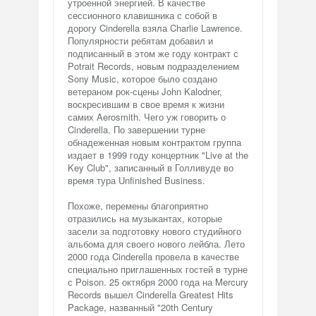
утроенной энергией. В качестве
сессионного клавишника с собой в
дорогу Cinderella взяла Charlie Lawrence.
Популярности ребятам добавил и
подписанный в этом же году контракт с
Potrait Records, новым подразделением
Sony Music, которое было создано
ветераном рок-сцены John Kalodner,
воскресившим в свое время к жизни
самих Aerosmith. Чего уж говорить о
Cinderella. По завершении турне
обнадеженная новым контрактом группа
издает в 1999 году концертник "Live at the
Key Club", записанный в Голливуде во
время тура Unfinished Business.
Похоже, перемены благоприятно
отразились на музыкантах, которые
засели за подготовку нового студийного
альбома для своего нового лейбла. Лето
2000 года Cinderella провела в качестве
специально приглашенных гостей в турне
с Poison. 25 октября 2000 года на Mercury
Records вышел Cinderella Greatest Hits
Package, названный "20th Century