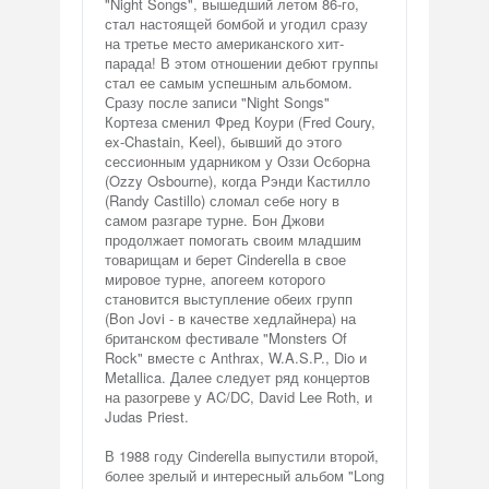
"Night Songs", вышедший летом 86-го,
стал настоящей бомбой и угодил сразу
на третье место американского хит-
парада! В этом отношении дебют группы
стал ее самым успешным альбомом.
Сразу после записи "Night Songs"
Кортеза сменил Фред Коури (Fred Coury,
ex-Chastain, Keel), бывший до этого
сессионным ударником у Оззи Осборна
(Ozzy Osbourne), когда Рэнди Кастилло
(Randy Castillo) сломал себе ногу в
самом разгаре турне. Бон Джови
продолжает помогать своим младшим
товарищам и берет Cinderella в свое
мировое турне, апогеем которого
становится выступление обеих групп
(Bon Jovi - в качестве хедлайнера) на
британском фестивале "Monsters Of
Rock" вместе с Anthrax, W.A.S.P., Dio и
Metallica. Далее следует ряд концертов
на разогреве у AC/DC, David Lee Roth, и
Judas Priest.
В 1988 году Cinderella выпустили второй,
более зрелый и интересный альбом "Long