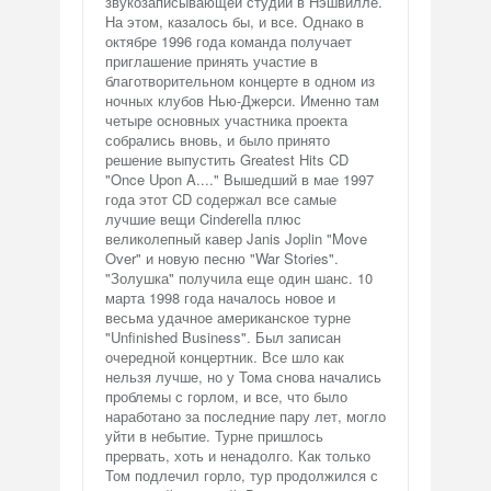
звукозаписывающей студии в Нэшвилле.
На этом, казалось бы, и все. Однако в
октябре 1996 года команда получает
приглашение принять участие в
благотворительном концерте в одном из
ночных клубов Нью-Джерси. Именно там
четыре основных участника проекта
собрались вновь, и было принято
решение выпустить Greatest Hits CD
"Once Upon A...." Вышедший в мае 1997
года этот CD содержал все самые
лучшие вещи Cinderella плюс
великолепный кавер Janis Joplin "Move
Over" и новую песню "War Stories".
"Золушка" получила еще один шанс. 10
марта 1998 года началось новое и
весьма удачное американское турне
"Unfinished Business". Был записан
очередной концертник. Все шло как
нельзя лучше, но у Тома снова начались
проблемы с горлом, и все, что было
наработано за последние пару лет, могло
уйти в небытие. Турне пришлось
прервать, хоть и ненадолго. Как только
Том подлечил горло, тур продолжился с