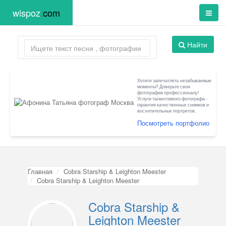
wispoz
.
com
Найти
Хотите запечатлеть незабываемые
моменты? Доверьте свои
фотографии профессионалу!
Услуги талантливого фотографа -
гарантия качественных снимков и
восхитительных портретов.
Посмотреть портфолио
Главная
Cobra Starship & Leighton Meester
Cobra Starship & Leighton Meester
Cobra Starship &
Leighton Meester