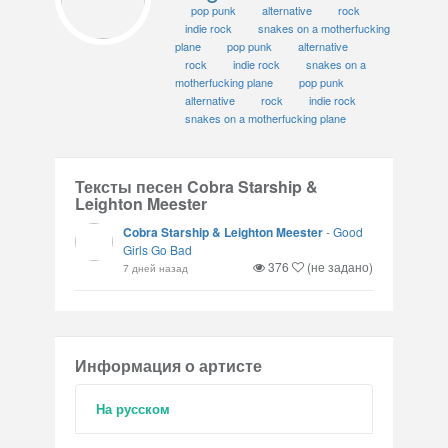
pop punk
alternative
rock
indie rock
snakes on a motherfucking
plane
pop punk
alternative
rock
indie rock
snakes on a
motherfucking plane
pop punk
alternative
rock
indie rock
snakes on a motherfucking plane
Тексты песен Cobra Starship &
Leighton Meester
Cobra Starship & Leighton Meester
-
Good
Girls Go Bad
376
(не задано)
7 дней назад
Информация о артисте
На русском