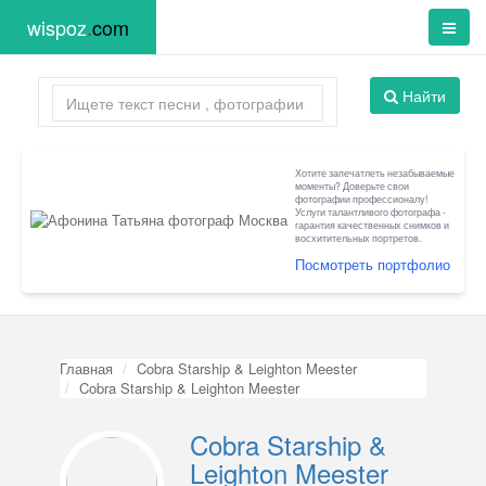
wispoz
.
com
Найти
Хотите запечатлеть незабываемые
моменты? Доверьте свои
фотографии профессионалу!
Услуги талантливого фотографа -
гарантия качественных снимков и
восхитительных портретов.
Посмотреть портфолио
Главная
Cobra Starship & Leighton Meester
Cobra Starship & Leighton Meester
Cobra Starship &
Leighton Meester