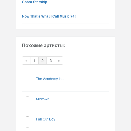
Cobra Starship
Now That's What I Call Music 74!
Похожие артисты:
«
1
2
3
»
The Academy Is...
Midtown
Fall Out Boy