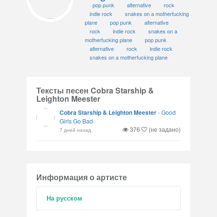
pop punk
alternative
rock
indie rock
snakes on a motherfucking
plane
pop punk
alternative
rock
indie rock
snakes on a
motherfucking plane
pop punk
alternative
rock
indie rock
snakes on a motherfucking plane
Тексты песен Cobra Starship &
Leighton Meester
Cobra Starship & Leighton Meester
-
Good
Girls Go Bad
376
(не задано)
7 дней назад
Информация о артисте
На русском