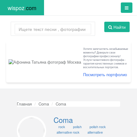
wispoz
.
com
Найти
Хотите запечатлеть незабываемые
моменты? Доверьте свои
фотографии профессионалу!
Услуги талантливого фотографа -
гарантия качественных снимков и
восхитительных портретов.
Посмотреть портфолио
Главная
Coma
Coma
Coma
rock
polish
polish rock
alternative rock
alternative