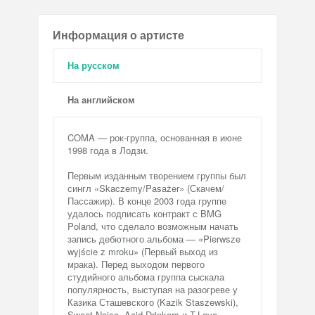
Информация о артисте
На русском
На английском
COMA — рок-группа, основанная в июне
1998 года в Лодзи.
Первым изданным творением группы был
сингл «Skaczemy/Pasażer» (Скачем/
Пассажир). В конце 2003 года группе
удалось подписать контракт с BMG
Poland, что сделало возможным начать
запись дебютного альбома — «Pierwsze
wyjście z mroku» (Первый выход из
мрака). Перед выходом первого
студийного альбома группа сыскала
популярность, выступая на разогреве у
Казика Сташевского (Kazik Staszewski),
Sweet Noise, Acid Drinkers и T.Love.