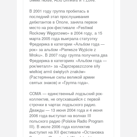
В 2001 году группа пробилась в
последний этап прослушивания
дебютантов в Ополе, заняла первое
место на рок-фестивале «Festiwal
Rockowy Węgorzewo» в 2004 году, а 15
марта 2005 года выиграла статуэтку
Фредерика в категории «Альбом года —
рок» за альбом «Pierwsze Wyjście z
Mroku». В 2007 году группа получила два
Фредерика в категориях «Альбом года —
рок/металл» за «Zaprzepaszczone siły
wielkiej armii świętych znaków»
(Растерянные силы великой армии
святых знаков) и «Группа года».
COMA — единственный лодзьский рок-
коллектив, не опускавшийся с первой
строчки в чартах лодзьского радио.
Дважды — 13 июня 2004 года и 4 июня
2006 года выступал на волнах III
польского радио (Polskie Radio Program
III). В июле 2006 года коллектив
выступил на XII фестивале «Остановка