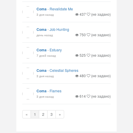
Coma
-
Revalidate Me
437
(не задано)
3 дня назад
Coma
-
Job Hunting
750
(не задано)
день назад
Coma
-
Estuary
525
(не задано)
7 дней назад
Coma
-
Celestial Spheres
480
(не задано)
3 дня назад
Coma
-
Flames
614
(не задано)
3 дня назад
«
1
2
3
»