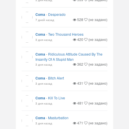
Coma
-
Desperado
528
(не задано)
7 дней назад
Coma
-
Two Thousand Heroes
420
(не задано)
3 дня назад
Coma
-
Ridiculous Attitude Caused By The
Insanity Of A Stupid Man
362
(не задано)
3 дня назад
Coma
-
Bitch Alert
431
(не задано)
3 дня назад
Coma
-
Kill To Live
481
(не задано)
3 дня назад
Coma
-
Masturbation
471
(не задано)
3 дня назад