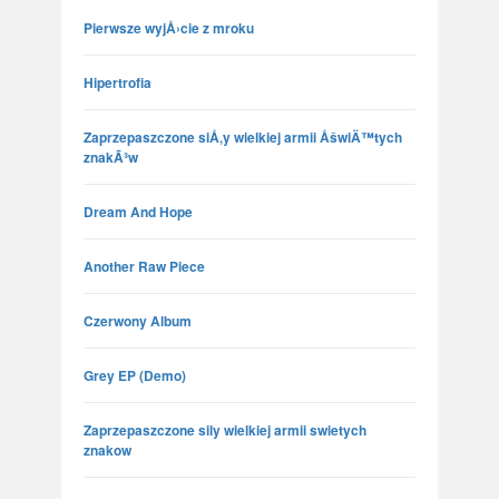
Pierwsze wyjÅ›cie z mroku
Hipertrofia
Zaprzepaszczone siÅ‚y wielkiej armii ÅšwiÄ™tych
znakÃ³w
Dream And Hope
Another Raw Piece
Czerwony Album
Grey EP (Demo)
Zaprzepaszczone sily wielkiej armii swietych
znakow