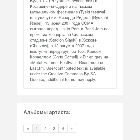
Вудсток» (Przystanek Woodstock) в
Костшине-на-Одере и на Тыском
музыкальном фестивале (Tyski festiwal
muzyczny) им. Ричарда Риделя (Ryszard
Riedel). 13 июня 2007 года COMA
сыграла перед Linkin Park и Pearl Jam во
время их концерта на Силезском
стадионе (Stadion Śląski) в Хожове
(Chorzow), а 12 августа 2007 года
выступит перед группой Tool, Крисом
Корнеллом (Chris Cornell) и Dir en grey на
«Metal Hammer Festival». Read more on
Last.fm. User-contributed text is available
under the Creative Commons By-SA
License; additional terms may apply.
Альбомы артиста:
«
1
2
3
4
»