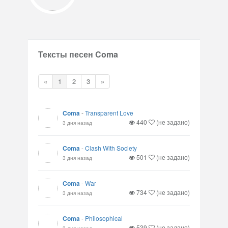
Тексты песен Coma
«
1
2
3
»
Coma
-
Transparent Love
440
(не задано)
3 дня назад
Coma
-
Clash With Society
501
(не задано)
3 дня назад
Coma
-
War
734
(не задано)
3 дня назад
Coma
-
Philosophical
539
(не задано)
3 дня назад