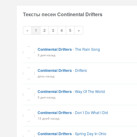
Тексты песен Continental Drifters
«
1
2
3
4
5
»
Continental Drifters
-
The Rain Song
3 дня назад
Continental Drifters
-
Drifters
день назад
Continental Drifters
-
Way Of The World
3 дня назад
Continental Drifters
-
Don`t Do What I Did
13 дней назад
Continental Drifters
-
Spring Day In Ohio