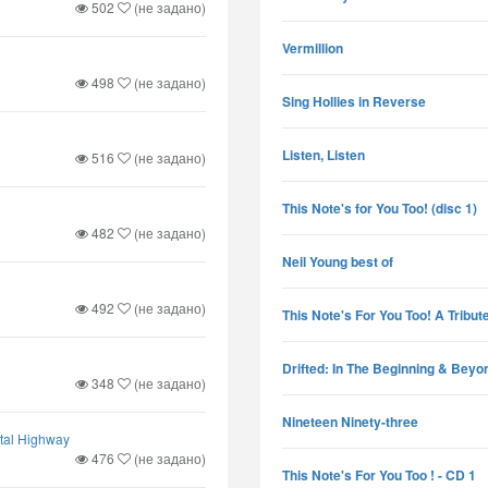
502
(не задано)
Vermillion
498
(не задано)
Sing Hollies in Reverse
Listen, Listen
516
(не задано)
This Note's for You Too! (disc 1)
482
(не задано)
Neil Young best of
492
(не задано)
This Note's For You Too! A Tribut
Drifted: In The Beginning & Beyo
348
(не задано)
Nineteen Ninety-three
tal Highway
476
(не задано)
This Note's For You Too ! - CD 1