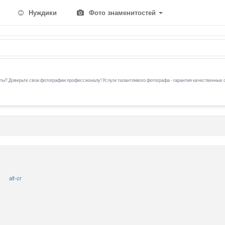
Нуждики
Фото знаменитостей
ы? Доверьте свои фотографии профессионалу! Услуги талантливого фотографа - гарантия качественных 
alt-cr