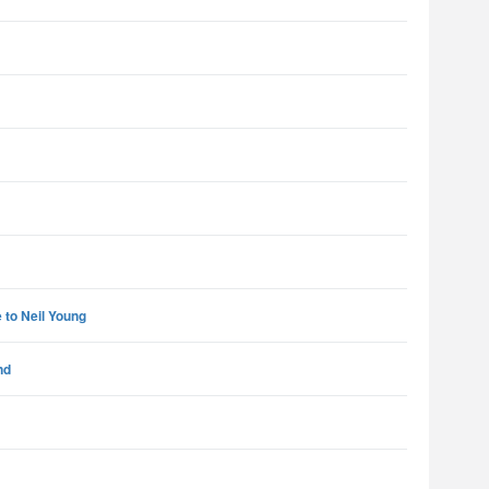
e to Neil Young
nd