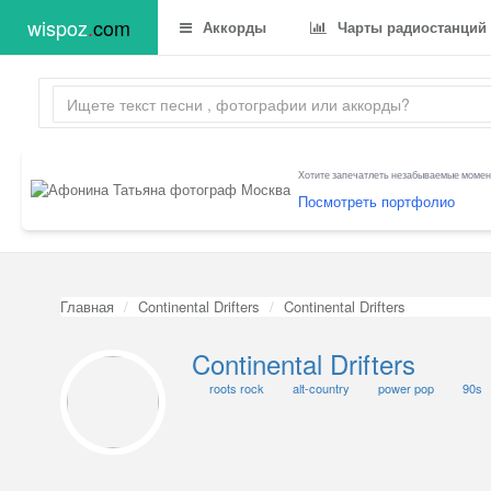
wispoz
.
com
Аккорды
Чарты радиостанций
Хотите запечатлеть незабываемые момент
Посмотреть портфолио
Главная
Continental Drifters
Continental Drifters
Continental Drifters
roots rock
alt-country
power pop
90s