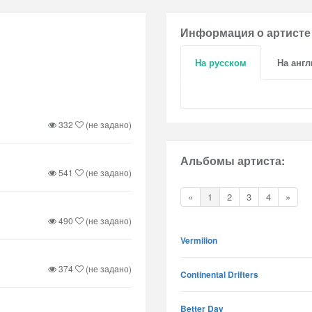
Информация о артисте
На русском
На анг
332
(не задано)
Альбомы артиста:
541
(не задано)
«
1
2
3
4
»
490
(не задано)
Vermilion
374
(не задано)
Continental Drifters
Better Day