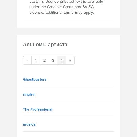
Last.fm. User-contributed text is available
under the Creative Commons By-SA
License; additional terms may apply.
Альбомы артиста:
«
1
2
3
4
»
Ghostbusters
ringlert
The Professional
musica