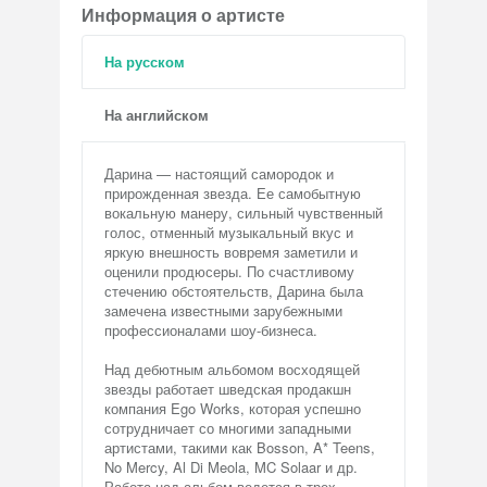
Информация о артисте
На русском
На английском
Дарина — настоящий самородок и
прирожденная звезда. Ее самобытную
вокальную манеру, сильный чувственный
голос, отменный музыкальный вкус и
яркую внешность вовремя заметили и
оценили продюсеры. По счастливому
стечению обстоятельств, Дарина была
замечена известными зарубежными
профессионалами шоу-бизнеса.
Над дебютным альбомом восходящей
звезды работает шведская продакшн
компания Ego Works, которая успешно
сотрудничает со многими западными
артистами, такими как Bosson, A* Teens,
No Mercy, Al Di Meola, MC Solaar и др.
Работа над альбом ведется в трех