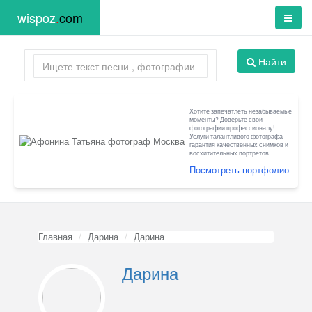
wispoz
.
com
Найти
Хотите запечатлеть незабываемые
моменты? Доверьте свои
фотографии профессионалу!
Услуги талантливого фотографа -
гарантия качественных снимков и
восхитительных портретов.
Посмотреть портфолио
Главная
Дарина
Дарина
Дарина