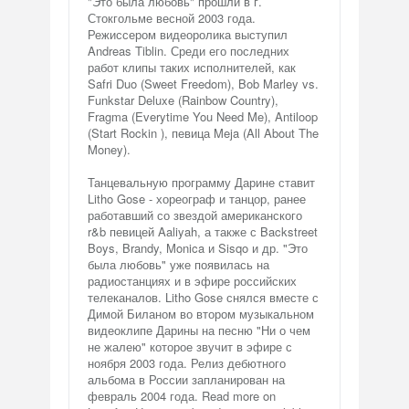
"Это была любовь" прошли в г.
Стокгольме весной 2003 года.
Режиссером видеоролика выступил
Andreas Tiblin. Среди его последних
работ клипы таких исполнителей, как
Safri Duo (Sweet Freedom), Bob Marley vs.
Funkstar Deluxe (Rainbow Country),
Fragma (Everytime You Need Me), Antiloop
(Start Rockin ), певица Meja (All About The
Money).
Танцевальную программу Дарине ставит
Litho Gose - хореограф и танцор, ранее
работавший со звездой американского
r&b певицей Aaliyah, а также с Backstreet
Boys, Brandy, Monica и Sisqo и др. "Это
была любовь" уже появилась на
радиостанциях и в эфире российских
телеканалов. Litho Gose снялся вместе с
Димой Биланом во втором музыкальном
видеоклипе Дарины на песню "Ни о чем
не жалею" которое звучит в эфире с
ноября 2003 года. Релиз дебютного
альбома в России запланирован на
февраль 2004 года. Read more on