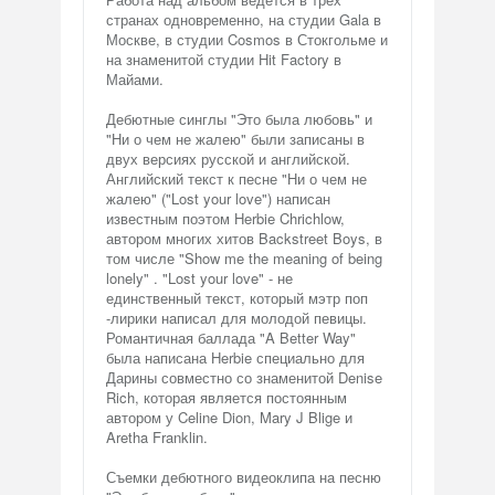
странах одновременно, на студии Gala в
Москве, в студии Cosmos в Стокгольме и
на знаменитой студии Hit Factory в
Майами.
Дебютные синглы "Это была любовь" и
"Ни о чем не жалею" были записаны в
двух версиях русской и английской.
Английский текст к песне "Ни о чем не
жалею" ("Lost your love") написан
известным поэтом Herbie Chrichlow,
автором многих хитов Backstreet Boys, в
том числе "Show me the meaning of being
lonely" . "Lost your love" - не
единственный текст, который мэтр поп
-лирики написал для молодой певицы.
Романтичная баллада "A Better Way"
была написана Herbie специально для
Дарины совместно со знаменитой Denise
Rich, которая является постоянным
автором у Celine Dion, Mary J Blige и
Aretha Franklin.
Съемки дебютного видеоклипа на песню