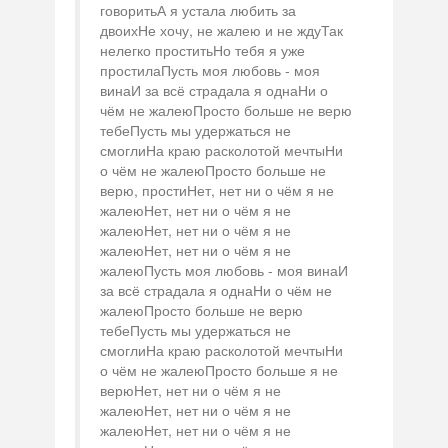
говоритьА я устала любить за
двоихНе хочу, не жалею и не ждуТак
нелегко проститьНо тебя я уже
простилаПусть моя любовь - моя
винаИ за всё страдала я однаНи о
чём не жалеюПросто больше не верю
тебеПусть мы удержаться не
смоглиНа краю расколотой мечтыНи
о чём не жалеюПросто больше не
верю, простиНет, нет ни о чём я не
жалеюНет, нет ни о чём я не
жалеюНет, нет ни о чём я не
жалеюНет, нет ни о чём я не
жалеюПусть моя любовь - моя винаИ
за всё страдала я однаНи о чём не
жалеюПросто больше не верю
тебеПусть мы удержаться не
смоглиНа краю расколотой мечтыНи
о чём не жалеюПросто больше я не
верюНет, нет ни о чём я не
жалеюНет, нет ни о чём я не
жалеюНет, нет ни о чём я не