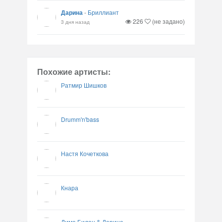
Дарина
-
Бриллиант
226
(не задано)
3 дня назад
Похожие артисты:
Ратмир Шишков
Drumm'n'bass
Настя Кочеткова
Кнара
Дима Билан & Дарина