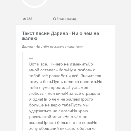
365
3 часа назад
Текст песни Дарина - Ни о чём не
жалею
Дарина - Ни о чём не жалею слова песни
Вот и всё. Ничего не изменитьСо
мной осталась больНу а любовь с
тобой всё равноВот и всё. Значит так
тому и бытьПусть нелегко проститьНо
тебя я уже простилаПусть моя
любовь - моя винаИ за всё страдала
я однаНи о чём не жалеюПросто
больше не верю тебеПусть мы
удержаться не смоглиНа краю
расколотой мечтыНи о чём не
жалеюПросто больше я не верюНе
хочу обещаний никакихТебе легко