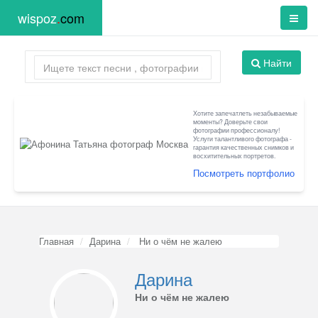
wispoz
.
com
Найти
Хотите запечатлеть незабываемые
моменты? Доверьте свои
фотографии профессионалу!
Услуги талантливого фотографа -
гарантия качественных снимков и
восхитительных портретов.
Посмотреть портфолио
Главная
Дарина
Ни о чём не жалею
Дарина
Ни о чём не жалею