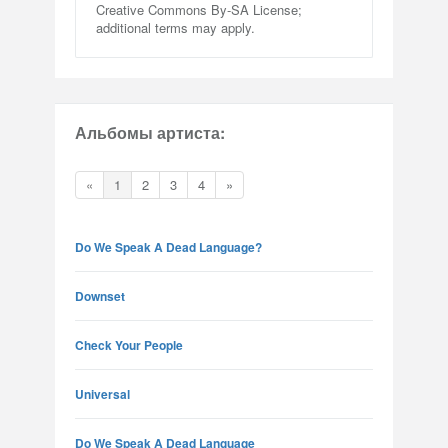
Creative Commons By-SA License;
additional terms may apply.
Альбомы артиста:
«
1
2
3
4
»
Do We Speak A Dead Language?
Downset
Check Your People
Universal
Do We Speak A Dead Language