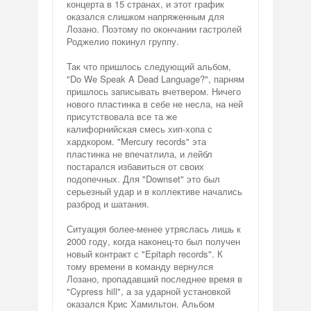
концерта в 15 странах, и этот график
оказался слишком напряженным для
Лозано. Поэтому по окончании гастролей
Роджелио покинул группу.
Так что пришлось следующий альбом,
"Do We Speak A Dead Language?", парням
пришлось записывать вчетвером. Ничего
нового пластинка в себе не несла, на ней
присутствовала все та же
калифорнийская смесь хип-хопа с
хардкором. "Mercury records" эта
пластинка не впечатлила, и лейбл
постарался избавиться от своих
подопечных. Для "Downset" это был
серьезный удар и в коллективе начались
разброд и шатания.
Ситуация более-менее утряслась лишь к
2000 году, когда наконец-то был получен
новый контракт с "Epitaph records". К
тому времени в команду вернулся
Лозано, пропадавший последнее время в
"Cypress hill", а за ударной установкой
оказался Крис Хамильтон. Альбом