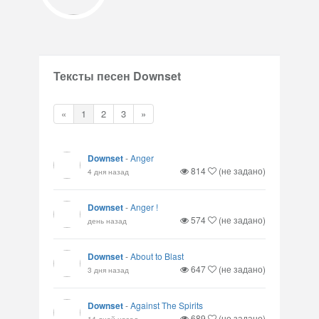
Тексты песен Downset
«
1
2
3
»
Downset
-
Anger
814
(не задано)
4 дня назад
Downset
-
Anger !
574
(не задано)
день назад
Downset
-
About to Blast
647
(не задано)
3 дня назад
Downset
-
Against The Spirits
689
(не задано)
14 дней назад