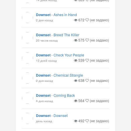
Downset
-
Ashes in Hand
672
(не задано)
2 дня назад
Downset
-
Breed The Killer
575
(не задано)
20 часов назад
Downset
-
Check Your People
539
(не задано)
13 дней назад
Downset
-
Chemical Strangle
638
(не задано)
2 дня назад
Downset
-
Coming Back
564
(не задано)
4 дня назад
Downset
-
Downset
492
(не задано)
день назад