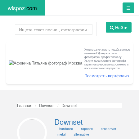
wispoz
.
com
Найти
Хотите запечатлеть незабываемые
моменты? Доверьте свои
фотографии профессионалу!
Услуги талантливого фотографа -
гарантия качественных снимков и
восхитительных портретов.
Посмотреть портфолио
Главная
Downset
Downset
Downset
hardcore
rapcore
crossover
metal
alternative