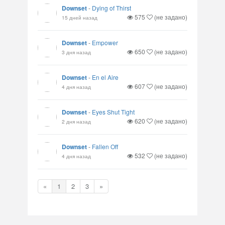
Downset
-
Dying of Thirst
575
(не задано)
15 дней назад
Downset
-
Empower
650
(не задано)
3 дня назад
Downset
-
En el Aire
607
(не задано)
4 дня назад
Downset
-
Eyes Shut Tight
620
(не задано)
2 дня назад
Downset
-
Fallen Off
532
(не задано)
4 дня назад
«
1
2
3
»