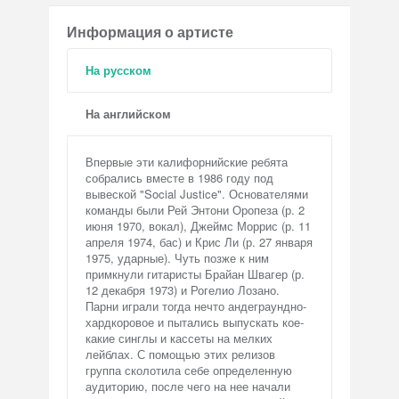
Информация о артисте
На русском
На английском
Впервые эти калифорнийские ребята
собрались вместе в 1986 году под
вывеской "Social Justice". Основателями
команды были Рей Энтони Оропеза (р. 2
июня 1970, вокал), Джеймс Моррис (р. 11
апреля 1974, бас) и Крис Ли (р. 27 января
1975, ударные). Чуть позже к ним
примкнули гитаристы Брайан Швагер (р.
12 декабря 1973) и Рогелио Лозано.
Парни играли тогда нечто андеграундно-
хардкоровое и пытались выпускать кое-
какие синглы и кассеты на мелких
лейблах. С помощью этих релизов
группа сколотила себе определенную
аудиторию, после чего на нее начали