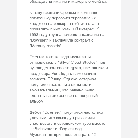
обращать внимание и мажорные лейблы.
К тому времени Оропеза и компания
потихоньку переориентировались с
хардкора на рэпкор, а публика стала
проявлять к ним больший интерес. К
1993 году группа поменяла название на
"Downset" и заключила контракт с
"Mercury records".
Осенью того же года музыканты
отправились в "Silver Cloud Studios" под
руководством своего друга, наставника и
продюсера Роя Зеда с намерением
записать EP-шку. Однако материал
получился настолько сильным и
эмоциональным, что решено было
сделать на его основе полноценный
альбом.
Дебют "Downset" получился настолько
удачным, что команду пригласили
участвовать в европейском туре вместе
с "Biohazard" и "Dog eat dog".
Музыкантам пришлось отыграть 42