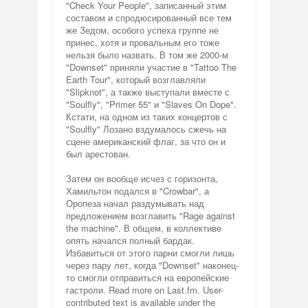
"Check Your People", записанный этим
составом и спродюсированный все тем
же Зедом, особого успеха группе не
принес, хотя и провальным его тоже
нельзя было назвать. В том же 2000-м
"Downset" приняли участие в "Tattoo The
Earth Tour", который возглавляли
"Slipknot", а также выступали вместе с
"Soulfly", "Primer 55" и "Slaves On Dope".
Кстати, на одном из таких концертов с
"Soulfly" Лозано вздумалось сжечь на
сцене американский флаг, за что он и
был арестован.
Затем он вообще исчез с горизонта,
Хамильтон подался в "Crowbar", а
Оропеза начал раздумывать над
предложением возглавить "Rage against
the machine". В общем, в коллективе
опять начался полный бардак.
Избавиться от этого парни смогли лишь
через пару лет, когда "Downset" наконец-
то смогли отправиться на европейские
гастроли. Read more on Last.fm. User-
contributed text is available under the