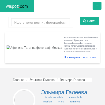
wispoz
.
com
Найти
Хотите запечатлеть незабываемые
моменты? Доверьте свои
фотографии профессионалу!
Услуги талантливого фотографа -
гарантия качественных снимков и
восхитительных портретов.
Посмотреть портфолио
Главная
Эльмира Галеева
Эльмира Галеева
Эльмира Галеева
female vocalists
melancholic
russian
lyrics
romance