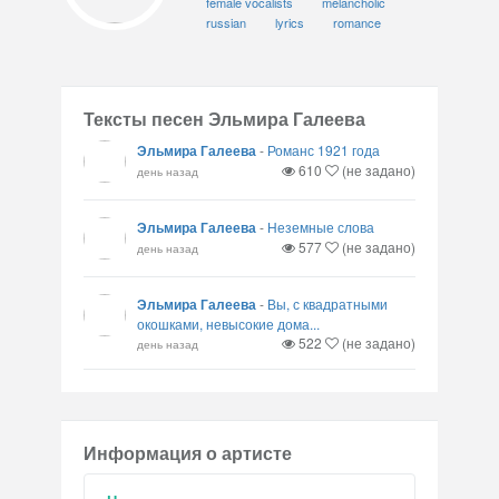
female vocalists
melancholic
russian
lyrics
romance
Тексты песен Эльмира Галеева
Эльмира Галеева
-
Романс 1921 года
610
(не задано)
день назад
Эльмира Галеева
-
Неземные слова
577
(не задано)
день назад
Эльмира Галеева
-
Вы, с квадратными
окошками, невысокие дома...
522
(не задано)
день назад
Информация о артисте