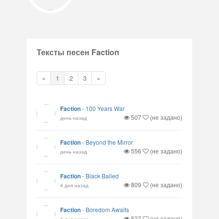
Тексты песен Faction
«
1
2
3
»
Faction
-
100 Years War
507
(не задано)
день назад
Faction
-
Beyond the Mirror
556
(не задано)
день назад
Faction
-
Black Balled
809
(не задано)
4 дня назад
Faction
-
Boredom Awaits
527
(не задано)
4 дня назад