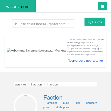
wispoz
.
com
Найти
Хотите запечатлеть незабываемые
моменты? Доверьте свои
фотографии профессионалу!
Услуги талантливого фотографа -
гарантия качественных снимков и
восхитительных портретов.
Посмотреть портфолио
Главная
Faction
Faction
Faction
ambient
punk
idm
hardcore
punk
skate punk