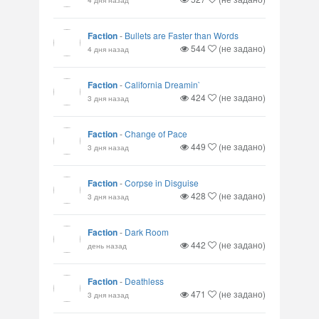
Faction
-
Bullets are Faster than Words
544
(не задано)
4 дня назад
Faction
-
California Dreamin`
424
(не задано)
3 дня назад
Faction
-
Change of Pace
449
(не задано)
3 дня назад
Faction
-
Corpse in Disguise
428
(не задано)
3 дня назад
Faction
-
Dark Room
442
(не задано)
день назад
Faction
-
Deathless
471
(не задано)
3 дня назад