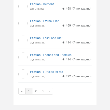
Faction
-
Demons
498
(не задано)
день назад
Faction
-
Eternal Plan
459
(не задано)
2 дня назад
Faction
-
Fast Food Diet
414
(не задано)
2 дня назад
Faction
-
Friends and Enemies
414
(не задано)
2 дня назад
Faction
-
I Decide for Me
492
(не задано)
2 дня назад
«
1
2
3
»