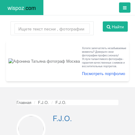
wispoz
.
com
Найти
Хотите запечатлеть незабываемые
моменты? Доверьте свои
фотографии профессионалу!
Услуги талантливого фотографа -
гарантия качественных снимков и
восхитительных портретов.
Посмотреть портфолио
Главная
F.J.O.
F.J.O.
F.J.O.