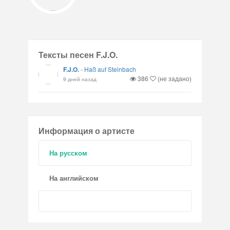
Тексты песен F.J.O.
F.J.O.
-
Haß auf Steinbach
386
(не задано)
9 дней назад
Информация о артисте
На русском
На английском