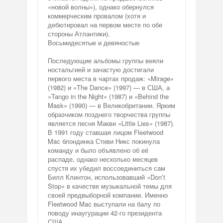
«новой волны»), однако обернулся
коммерческим провалом (хотя и
дебютировал на первом месте по обе
стороны Атлантики).
Восьмидесятые и девяностые
Последующие альбомы группы веяли
ностальгией и зачастую достигали
первого места в чартах продаж: «Mirage»
(1982) и «The Dance» (1997) — в США, а
«Tango in the Night» (1987) и «Behind the
Mask» (1990) — в Великобритании. Ярким
образчиком позднего творчества группы
является песня Макви «Little Lies» (1987).
В 1991 году ставшая лицом Fleetwood
Mac блондинка Стиви Никс покинула
команду и было объявлено об её
распаде, однако несколько месяцев
спустя их убедил воссоединиться сам
Билл Клинтон, использовавший «Don’t
Stop» в качестве музыкальной темы для
своей предвыборной компании. Именно
Fleetwood Mac выступали на балу по
поводу инаугурации 42-го президента
США.