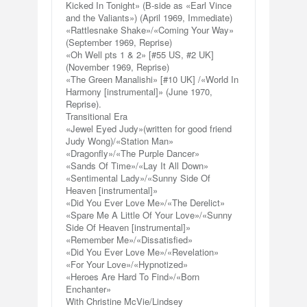
Kicked In Tonight» (B-side as «Earl Vince
and the Valiants») (April 1969, Immediate)
«Rattlesnake Shake»/«Coming Your Way»
(September 1969, Reprise)
«Oh Well pts 1 & 2» [#55 US, #2 UK]
(November 1969, Reprise)
«The Green Manalishi» [#10 UK] /«World In
Harmony [instrumental]» (June 1970,
Reprise).
Transitional Era
«Jewel Eyed Judy»(written for good friend
Judy Wong)/«Station Man»
«Dragonfly»/«The Purple Dancer»
«Sands Of Time»/«Lay It All Down»
«Sentimental Lady»/«Sunny Side Of
Heaven [instrumental]»
«Did You Ever Love Me»/«The Derelict»
«Spare Me A Little Of Your Love»/«Sunny
Side Of Heaven [instrumental]»
«Remember Me»/«Dissatisfied»
«Did You Ever Love Me»/«Revelation»
«For Your Love»/«Hypnotized»
«Heroes Are Hard To Find»/«Born
Enchanter»
With Christine McVie/Lindsey