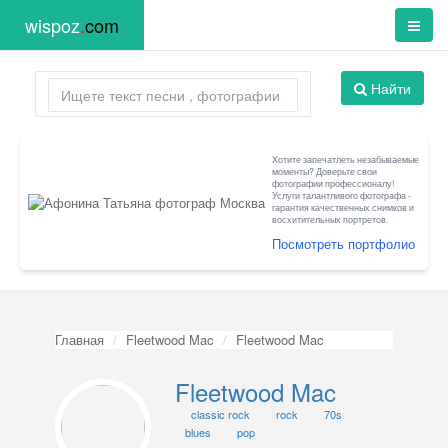
wispoz
.
com
Найти
Хотите запечатлеть незабываемые
моменты? Доверьте свои
фотографии профессионалу!
Услуги талантливого фотографа -
гарантия качественных снимков и
восхитительных портретов.
Посмотреть портфолио
Главная
Fleetwood Mac
Fleetwood Mac
Fleetwood Mac
classic rock
rock
70s
blues
pop