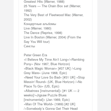
Greatest Hits (Warner, 1988)
25 Years — The Chain Box set (Warner,
1992)
The Very Best of Fleetwood Mac (Warner,
2002)
Концертные альбомы
Live (Warner, 1980)
The Dance (Reprise, 1998)
Live In Boston (Warner, 2004) (From the
Say You Will tour)
Синглы
Peter Green Era
«I Believe My Time Ain’t Long»/«Rambing
Pony» (Nov 1967, Blue Horizon)
«Black Magic Woman» [#37 UK] /«Long
Grey Mare» (June 1968, Epic)
«Need Your Love So Bad» [#31 UK] «Stop
Messin' Round» (UK, Blue Horizon) /«No
Place To Go» (US, Epic)
«Albatross [instrumental]» [#1 UK — 2
weeks]/«Jigsaw Puzzle Blues
[instrumental]» (Jan 1969, Epic)
«Man Of The World» (1969) [#2 UK]
/«Somebody’s Gonna Get Their Head