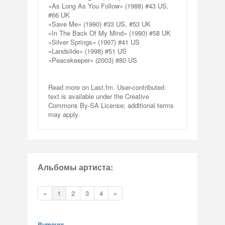
«As Long As You Follow» (1988) #43 US,
#66 UK
«Save Me» (1990) #33 US, #53 UK
«In The Back Of My Mind» (1990) #58 UK
«Silver Springs» (1997) #41 US
«Landslide» (1998) #51 US
«Peacekeeper» (2003) #80 US
Read more on Last.fm. User-contributed
text is available under the Creative
Commons By-SA License; additional terms
may apply.
Альбомы артиста:
«
1
2
3
4
»
Rumours