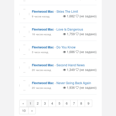
Fleetwood Mac
-
Skies The Limit
1,682
(не задано)
9 часов назад
Fleetwood Mac
-
Love Is Dangerous
1,759
(не задано)
16 часов назад
Fleetwood Mac
-
Do You Know
1,686
(не задано)
3 часа назад
Fleetwood Mac
-
Second Hand News
1,349
(не задано)
20 часов назад
Fleetwood Mac
-
Never Going Back Again
1,936
(не задано)
20 часов назад
«
1
2
3
4
5
6
7
8
9
10
»