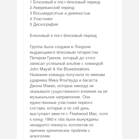
1 Блюзовый и пост-блюзовый период
2 Американский период
3 Восьмидесятые и девяностые
4 Участники
5 Дискография
Блюзовый и пост-блюзовый период
Группа была создана в Лондоне
выдающимся блюзовым гитаристом
Питером Грином, который до этого
записал успешный альбом с командой
John Mayall & the Bluesbreakers.
Название команда получила по именам
ударника Мика Флитвуда и басиста
Джона Макви, которые никогда не
оказывали существенного влияния на её
музыкальное направление. Они
единственные участники первого
состава, которые и по сей день
выступают вместе с Fleetwood Mac, хотя
к концу 1960-х оба были вынуждены
ненадолго покинуть коллектив по
причине хронических проблем с
алкоголем.