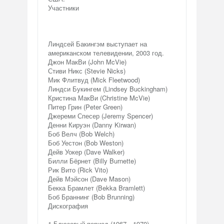
Участники
Линдсей Бакингэм выступает на
американском телевидении, 2003 год.
Джон МакВи (John McVie)
Стиви Никс (Stevie Nicks)
Мик Флитвуд (Mick Fleetwood)
Линдси Букингем (Lindsey Buckingham)
Кристина МакВи (Christine McVie)
Питер Грин (Peter Green)
Джереми Спесер (Jeremy Spencer)
Денни Кируэн (Danny Kirwan)
Боб Велч (Bob Welch)
Боб Уестон (Bob Weston)
Дейв Уокер (Dave Walker)
Билли Бёрнет (Billy Burnette)
Рик Вито (Rick Vito)
Дейв Мэйсон (Dave Mason)
Бекка Брамлет (Bekka Bramlett)
Боб Браннинг (Bob Brunning)
Дискография
1 Блюзовый период (1967—1970)