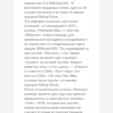
первом месте в Billboard 200, 19
миллионов проданных копий, один из 25
лучших альбомов в истории по версии
журнала Rolling Stone.
Эта реформа оказалась настолько
успешной, что вышедший в 1975 г.
альбом «Fleetwood Mac» c синглом
«Rhiannon» открыл команду для
американской молодёжи и вскарабкался
на первое место в национальном чарте
продаж (Billboard 200). Последовавший за
ним альбом «Rumours» стал самым
кассовым релизом года и выиграл
«Грэмми» за лучший альбом. Широко
известны хиты с этого диска — «Dreams»
(1-е место в США), «Don’t Stop» (3-е
место в США), «Go Your Own Way»
(лучшая песня группы, по мнению
журнала Rolling Stone).
После оглушительного успеха «Rumours»
команда провела два года над записью
амбициозного и новаторского альбома
«Tusk» (1979), который был высоко
оценен музыкальными критиками (он
считается одним из предшествеников