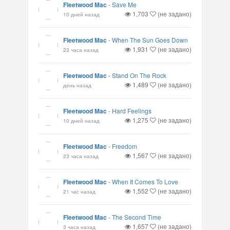
Fleetwood Mac
-
Save Me
1,703
(не задано)
10 дней назад
Fleetwood Mac
-
When The Sun Goes Down
1,931
(не задано)
23 часа назад
Fleetwood Mac
-
Stand On The Rock
1,489
(не задано)
день назад
Fleetwood Mac
-
Hard Feelings
1,275
(не задано)
10 дней назад
Fleetwood Mac
-
Freedom
1,567
(не задано)
23 часа назад
Fleetwood Mac
-
When It Comes To Love
1,552
(не задано)
21 час назад
Fleetwood Mac
-
The Second Time
1,657
(не задано)
3 часа назад