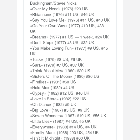
Buckingham/Stevie Nicks
«Over My Head» (1976) #20 US
«Rhiannon» (1976) #11 US, #46 UK
«Say You Love Me» (1976) #11 US, #40 UK
«Go Your Own Way» (1977) #10 US, #38
UK
«Dreams» (1977) #1 US — 1 week, #24 UK
«Don’t Stop» (1977) #3 US, #32 UK
«You Make Loving Fun» (1977) #9 US, #45
UK
«Tusk» (1979) #8 US, #6 UK
«Sara» (1979) #7 US, #37 UK
«Think About Me» (1980) #20 US
«Sisters Of The Moon» (1980) #86 US
«Fireflies» (1981) #60 US
«Hold Me» (1982) #4 US
«Gypsy» (1982) #12 US, #46 UK
«Love In Store» (1982) #22 US
«Oh Diane» (1982) #9 UK
«Big Love» (1987) #5 US, #9 UK
«Seven Wonders» (1987) #19 US, #56 UK
«Little Lies» (1987) #4 US, #5 UK
«Everywhere» (1988) #14 US, #4 UK
«Family Man» (1988) #90 US, #54 UK
«Isn’t It Midnight» (1988) #60 UK