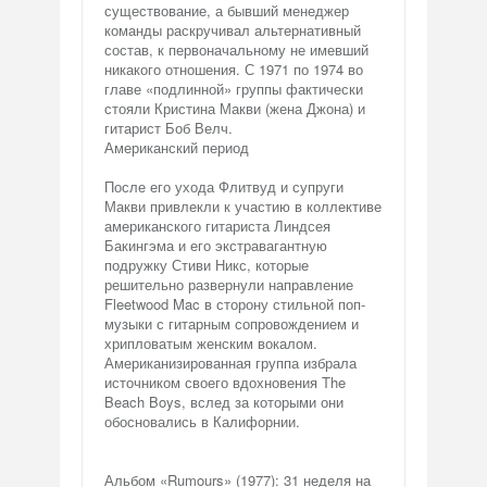
существование, а бывший менеджер
команды раскручивал альтернативный
состав, к первоначальному не имевший
никакого отношения. С 1971 по 1974 во
главе «подлинной» группы фактически
стояли Кристина Макви (жена Джона) и
гитарист Боб Велч.
Американский период
После его ухода Флитвуд и супруги
Макви привлекли к участию в коллективе
американского гитариста Линдсея
Бакингэма и его экстравагантную
подружку Стиви Никс, которые
решительно развернули направление
Fleetwood Mac в сторону стильной поп-
музыки с гитарным сопровождением и
хрипловатым женским вокалом.
Американизированная группа избрала
источником своего вдохновения The
Beach Boys, вслед за которыми они
обосновались в Калифорнии.
Альбом «Rumours» (1977): 31 неделя на