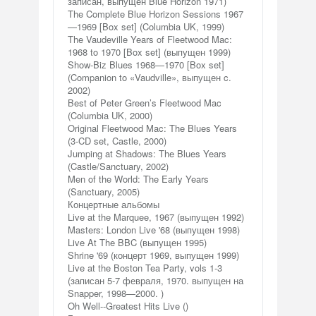
записан, выпущен Blue Horizon 1971)
The Complete Blue Horizon Sessions 1967
—1969 [Box set] (Columbia UK, 1999)
The Vaudeville Years of Fleetwood Mac:
1968 to 1970 [Box set] (выпущен 1999)
Show-Biz Blues 1968—1970 [Box set]
(Companion to «Vaudville», выпущен c.
2002)
Best of Peter Green’s Fleetwood Mac
(Columbia UK, 2000)
Original Fleetwood Mac: The Blues Years
(3-CD set, Castle, 2000)
Jumping at Shadows: The Blues Years
(Castle/Sanctuary, 2002)
Men of the World: The Early Years
(Sanctuary, 2005)
Концертные альбомы
Live at the Marquee, 1967 (выпущен 1992)
Masters: London Live '68 (выпущен 1998)
Live At The BBC (выпущен 1995)
Shrine '69 (концерт 1969, выпущен 1999)
Live at the Boston Tea Party, vols 1-3
(записан 5-7 февраля, 1970. выпущен на
Snapper, 1998—2000. )
Oh Well--Greatest Hits Live ()