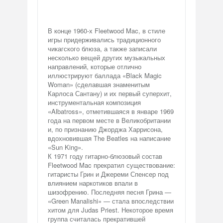
В конце 1960-х Fleetwood Mac, в стиле
игры придерживались традиционного
чикагского блюза, а также записали
несколько вещей других музыкальных
направлений, которые отлично
иллюстрируют баллада «Black Magic
Woman» (сделавшая знаменитым
Карлоса Сантану) и их первый суперхит,
инструментальная композиция
«Albatross», отметившаяся в январе 1969
года на первом месте в Великобритании
и, по признанию Джорджа Харрисона,
вдохновившая The Beatles на написание
«Sun King».
К 1971 году гитарно-блюзовый состав
Fleetwood Mac прекратил существование:
гитаристы Грин и Джереми Спенсер под
влиянием наркотиков впали в
шизофрению. Последняя песня Грина —
«Green Manalishi» — стала впоследствии
хитом для Judas Priest. Некоторое время
группа считалась прекратившей