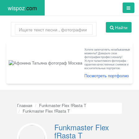
wispoz
.
com
Найти
Хотите запечатлеть незабываемые
моменты? Доверьте свои
фотографии профессионалу!
Услуги талантливого фотографа -
гарантия качественных снимков и
восхитительных портретов.
Посмотреть портфолио
Главная
Funkmaster Flex fRasta T
Funkmaster Flex fRasta T
Funkmaster Flex
fRasta T