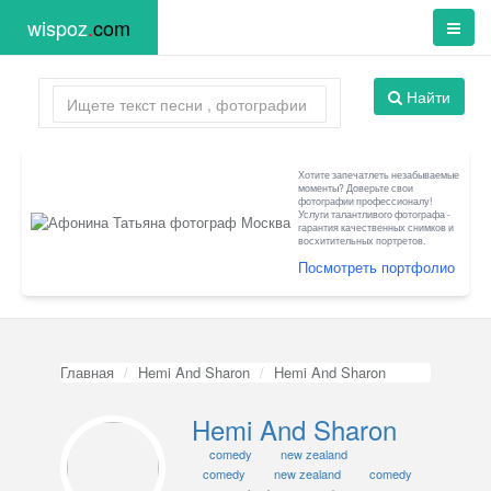
wispoz
.
com
Найти
Хотите запечатлеть незабываемые
моменты? Доверьте свои
фотографии профессионалу!
Услуги талантливого фотографа -
гарантия качественных снимков и
восхитительных портретов.
Посмотреть портфолио
Главная
Hemi And Sharon
Hemi And Sharon
Hemi And Sharon
comedy
new zealand
comedy
new zealand
comedy