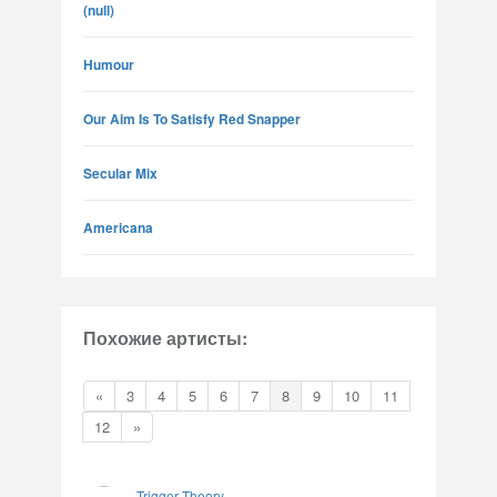
(null)
Humour
Our Aim Is To Satisfy Red Snapper
Secular Mix
Americana
Похожие артисты:
«
3
4
5
6
7
8
9
10
11
12
»
Trigger Theory