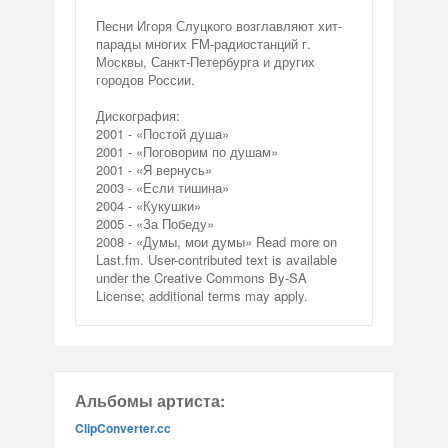
Песни Игоря Слуцкого возглавляют хит-
парады многих FM-радиостанций г.
Москвы, Санкт-Петербурга и других
городов России.
Дискография:
2001 - «Постой душа»
2001 - «Поговорим по душам»
2001 - «Я вернусь»
2003 - «Если тишина»
2004 - «Кукушки»
2005 - «За Победу»
2008 - «Думы, мои думы» Read more on
Last.fm. User-contributed text is available
under the Creative Commons By-SA
License; additional terms may apply.
Альбомы артиста:
ClipConverter.cc