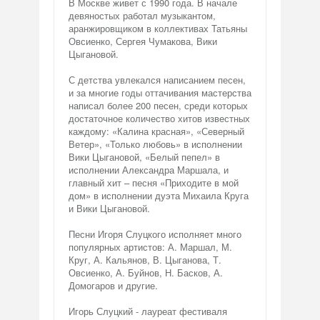
В Москве живет с 1990 года. В начале
девяностых работал музыкантом,
аранжировщиком в коллективах Татьяны
Овсиенко, Сергея Чумакова, Вики
Цыгановой.
С детства увлекался написанием песен,
и за многие годы оттачивания мастерства
написал более 200 песен, среди которых
достаточное количество хитов известных
каждому: «Калина красная», «Северный
Ветер», «Только любовь» в исполнении
Вики Цыгановой, «Белый пепел» в
исполнении Александра Маршала, и
главный хит – песня «Приходите в мой
дом» в исполнении дуэта Михаила Круга
и Вики Цыгановой.
Песни Игоря Слуцкого исполняет много
популярных артистов: А. Маршал, М.
Круг, А. Кальянов, В. Цыганова, Т.
Овсиенко, А. Буйнов, Н. Басков, А.
Домогаров и другие.
Игорь Слуцкий - лауреат фестиваля