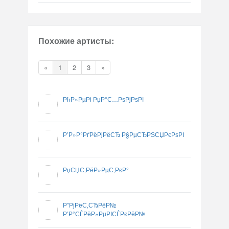
Похожие артисты:
«
1
2
3
»
РћР»РµРі РџР°С…РѕРјРѕРІ
Р’Р»Р°РґРёРјРёСЂ Р§РµСЂРЅСЏРєРѕРІ
РџСЏС‚РёР»РµС‚РєР°
Р”РјРёС‚СЂРёР№
Р’Р°СЃРёР»РµРІСЃРєРёР№