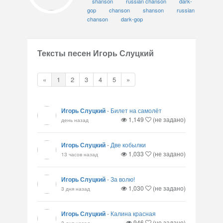
shanson
russian chanson
dark-
gop
chanson
shanson
russian
chanson
dark-gop
Тексты песен Игорь Слуцкий
«
1
2
3
4
5
»
Игорь Слуцкий
-
Билет на самолёт
1,149
(не задано)
день назад
Игорь Слуцкий
-
Две кобылки
1,033
(не задано)
13 часов назад
Игорь Слуцкий
-
За волю!
1,030
(не задано)
3 дня назад
Игорь Слуцкий
-
Калина красная
946
(не задано)
3 дня назад