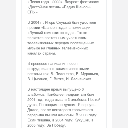
«Песня года - 2002». Лауреат фестиваля
«Достойная песня» «Радио Шансон-
СПб.»
В 2004 г . Игорь Слуцкий был удостоен
премии «Шансон года» в номинации
«Лучший композитор года». Также
является постоянным участником
телевизионных передач посвященных
музыке на главных телевизионных
каналах страны.
В процессе написания песен
сотрудничает с такими известными
поэтами как: В. Пеленягрэ, Е. Муравьев,
В. Цыганов, Г. Витке, И. Леснянская.
В настоящее время выпущено 6
альбомов. Наиболее плодовитым был
2001 год, тогда вышли 3 альбома: Постой
душа, Поговорим по душам, Я вернусь.
Далее, после некоторого творческого
перерыва вышли альбомы: В 2003 году:
Если тишина, в 2004 году: Кукушки, в
2005 году: За Победу.