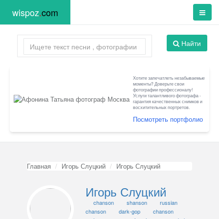
wispoz
.
com
Найти
Хотите запечатлеть незабываемые
моменты? Доверьте свои
фотографии профессионалу!
Услуги талантливого фотографа -
гарантия качественных снимков и
восхитительных портретов.
Посмотреть портфолио
Главная
Игорь Слуцкий
Игорь Слуцкий
Игорь Слуцкий
chanson
shanson
russian
chanson
dark-gop
chanson