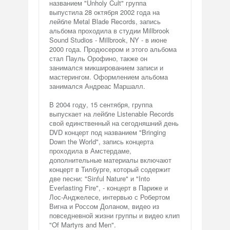
названием "Unholy Cult" группа
выпустила 28 октября 2002 года на
лейбле Metal Blade Records, запись
альбома проходила в студии Millbrook
Sound Studios - Millbrook, NY - в июне
2000 года. Продюсером и этого альбома
стал Пауль Орофино, также он
занимался микшированием записи и
мастерингом. Оформлением альбома
занимался Андреас Маршалл.
В 2004 году, 15 сентября, группа
выпускает на лейбле Listenable Records
свой единственный на сегодняшний день
DVD концерт под названием "Bringing
Down the World", запись концерта
проходила в Амстердаме,
дополнительные материалы включают
концерт в Тилбурге, который содержит
две песни: "Sinful Nature" и "Into
Everlasting Fire", - концерт в Париже и
Лос-Анджелесе, интервью с Робертом
Вигна и Россом Доланом, видео из
повседневной жизни группы и видео клип
"Of Martyrs and Men".