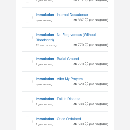
Immolation
-
Internal Decadence
887
(не задано)
день назад
Immolation
-
No Forgiveness (Without
Bloodshed)
770
(не задано)
12 часов назад
Immolation
-
Burial Ground
770
(не задано)
2 дня назад
Immolation
-
After My Prayers
629
(не задано)
день назад
Immolation
-
Fall In Disease
688
(не задано)
2 дня назад
Immolation
-
Once Ordained
580
(не задано)
2 дня назад