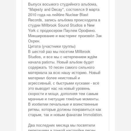
Выпуск восьмого студийного альбома,
"Majesty and Decay", состоялся 9 марта
2010 года на лейбле Nuclear Blast
Records, запись альбома происходила в
студии Millbrook Sound Studios в New
York с продюсером Паулем Орофино.
Микширование и мастеринг произвёл Зак
Охрен.
Цитата (участники группы)
В шестой раз мы посетим Millbrook
Studios, и все мы с нетерпением ждём
начала работы. Новый альбом будет
содержать 10 песен самого сильного
материала за всю нашу историю. Новый
материал более неистовый и
агрессивный, с быстрыми кусками - всё
это выводит нас на новый уровень
скорости и мощи, дополняя тем самым
мрачные и гнетущие тяжёлые моменты.
В изобилии печальные и воинственные
ритмы, которые должны понравиться как
старым, так и новым фанатам Immolation.
Два последних месяца мы посвятили
репетициям и тонкой настройке песен,