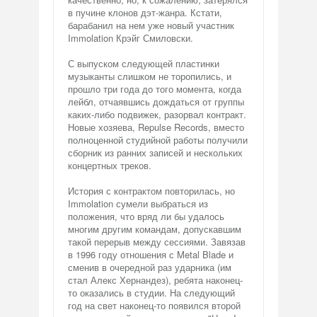
в пучине клонов дэт-жанра. Кстати,
барабанил на нем уже новый участник
Immolation Крэйг Смиловски.
С выпуском следующей пластинки
музыканты слишком не торопились, и
прошло три года до того момента, когда
лейбл, отчаявшись дождаться от группы
каких-либо подвижек, разорвал контракт.
Новые хозяева, Repulse Records, вместо
полноценной студийной работы получили
сборник из ранних записей и нескольких
концертных треков.
История с контрактом повторилась, но
Immolation сумели выбраться из
положения, что вряд ли бы удалось
многим другим командам, допускавшим
такой перерыв между сессиями. Завязав
в 1996 году отношения с Metal Blade и
сменив в очередной раз ударника (им
стал Алекс Хернандез), ребята наконец-
то оказались в студии. На следующий
год на свет наконец-то появился второй