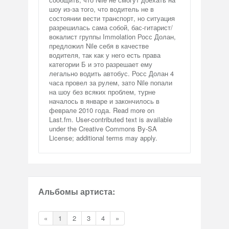
шоу из-за того, что водитель не в
состоянии вести транспорт, но ситуация
разрешилась сама собой, бас-гитарист/
вокалист группы Immolation Росс Долан,
предложил Nile себя в качестве
водителя, так как у него есть права
категории Б и это разрешает ему
легально водить автобус. Росс Долан 4
часа провел за рулем, зато Nile попали
на шоу без всяких проблем, турне
началось в январе и закончилось в
феврале 2010 года. Read more on
Last.fm. User-contributed text is available
under the Creative Commons By-SA
License; additional terms may apply.
Альбомы артиста:
«
1
2
3
4
»