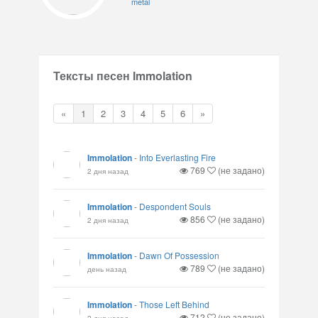
metal
Тексты песен Immolation
«
1
2
3
4
5
6
»
Immolation
-
Into Everlasting Fire
769
(не задано)
2 дня назад
Immolation
-
Despondent Souls
856
(не задано)
2 дня назад
Immolation
-
Dawn Of Possession
789
(не задано)
день назад
Immolation
-
Those Left Behind
712
(не задано)
2 дня назад