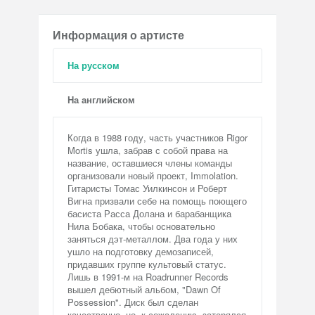
Информация о артисте
На русском
На английском
Когда в 1988 году, часть участников Rigor
Mortis ушла, забрав с собой права на
название, оставшиеся члены команды
организовали новый проект, Immolation.
Гитаристы Томас Уилкинсон и Роберт
Вигна призвали себе на помощь поющего
басиста Расса Долана и барабанщика
Нила Бобака, чтобы основательно
заняться дэт-металлом. Два года у них
ушло на подготовку демозаписей,
придавших группе культовый статус.
Лишь в 1991-м на Roadrunner Records
вышел дебютный альбом, "Dawn Of
Possession". Диск был сделан
качественно, но, к сожалению, затерялся