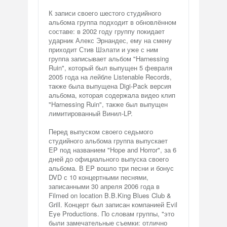
К записи своего шестого студийного
альбома группа подходит в обновлённом
составе: в 2002 году группу покидает
ударник Алекс Эрнандес, ему на смену
приходит Стив Шэлати и уже с ним
группа записывает альбом "Harnessing
Ruin", который был выпущен 5 февраля
2005 года на лейбле Listenable Records,
также была выпущена Digi-Pack версия
альбома, которая содержала видео клип
"Harnessing Ruin", также был выпущен
лимитированный Винил-LP.
Перед выпуском своего седьмого
студийного альбома группа выпускает
EP под названием "Hope and Horror", за 6
дней до официального выпуска своего
альбома. В EP вошло три песни и бонус
DVD с 10 концертными песнями,
записанными 30 апреля 2006 года в
Filmed on location B.B.King Blues Club &
Grill. Концерт был записан компанией Evil
Eye Productions. По словам группы, "это
были замечательные съемки: отлично