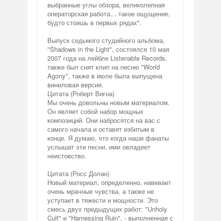
выбранные углы обзора, великолепная
операторская работа… такое ощущение,
будто стоишь в первых рядах".
Выпуск седьмого студийного альбома,
"Shadows in the Light", состоялся 10 мая
2007 года на лейбле Listenable Records,
также был снят клип на песню "World
Agony", также в июле была выпущена
виниловая версия.
Цитата (Роберт Вигна)
Мы очень довольны новым материалом.
Он являет собой набор мощных
композиций. Они набросятся на вас с
самого начала и оставят избитым в
конце. Я думаю, что когда наши фанаты
услышат эти песни, ими овладеет
неистовство.
Цитата (Росс Долан)
Новый материал, определенно, навевает
очень мрачные чувства, а также не
уступает в тяжести и мощности. Это
смесь двух предыдущих работ: "Unholy
Cult" и "Harnessing Ruin", - выполненная с