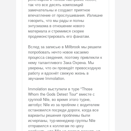
так что все десять композиций
замечательны и создают приятное
впечатление от прослушивания. Излишне
говорить, что мы рады и полны
энтузиазма в отношении нового
материала и стремимся скорее
продемонстрировать его фанатам.
Вслед за записью в Millbrook мы решили
попробовать нечто новое касаемо
процесса сведения, поэтому привлекли к
нему талантливого Зака Охрена. Мы
уверены, что он проведёт превосходную
работу и вдохнёт свежую жизнь в
звучание Immolation.
Immolation выступили в туре "Those
Whom the Gods Detest Tour" вместе с
группой Nile, во время этого турне,
автобус Nile из за проблем с водителем
остановился посреди дороги, когда все
варианты решения проблемы были
исчерпаны, тур-менеджер группы Nile
отправился к коллегам по цеху
сообщить, что Nile не смогут доехать на