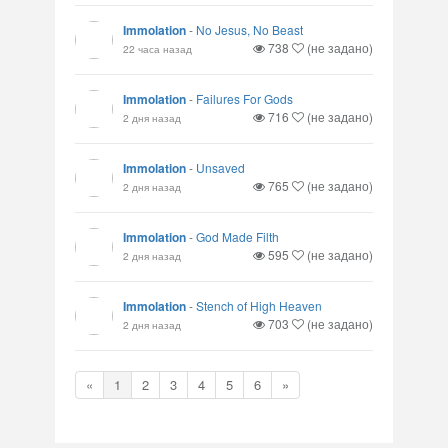
Immolation
-
No Jesus, No Beast
738
(не задано)
22 часа назад
Immolation
-
Failures For Gods
716
(не задано)
2 дня назад
Immolation
-
Unsaved
765
(не задано)
2 дня назад
Immolation
-
God Made Filth
595
(не задано)
2 дня назад
Immolation
-
Stench of High Heaven
703
(не задано)
2 дня назад
«
1
2
3
4
5
6
»