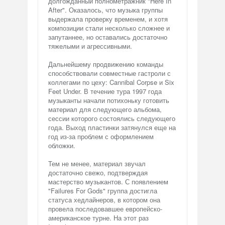
долгожданный полнометражник "Here In
After". Оказалось, что музыка группы
выдержала проверку временем, и хотя
композиции стали несколько сложнее и
запутаннее, но оставались достаточно
тяжелыми и агрессивными.
Дальнейшему продвижению команды
способствовали совместные гастроли с
коллегами по цеху: Cannibal Corpse и Six
Feet Under. В течение тура 1997 года
музыканты начали потихоньку готовить
материал для следующего альбома,
сессии которого состоялись следующего
года. Выход пластинки затянулся еще на
год из-за проблем с оформлением
обложки.
Тем не менее, материал звучал
достаточно свежо, подтверждая
мастерство музыкантов. С появлением
"Failures For Gods" группа достигла
статуса хедлайнеров, в котором она
провела последовавшее европейско-
американское турне. На этот раз