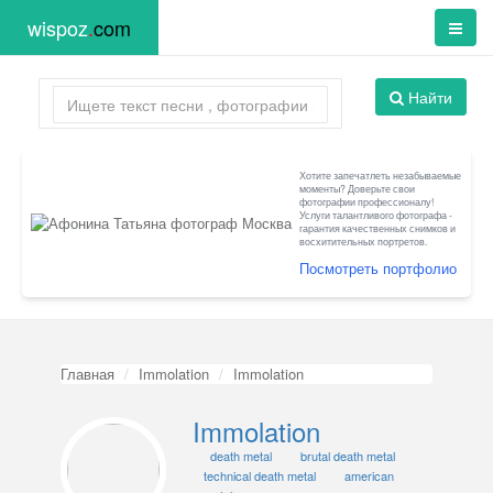
wispoz
.
com
Найти
Хотите запечатлеть незабываемые
моменты? Доверьте свои
фотографии профессионалу!
Услуги талантливого фотографа -
гарантия качественных снимков и
восхитительных портретов.
Посмотреть портфолио
Главная
Immolation
Immolation
Immolation
death metal
brutal death metal
technical death metal
american