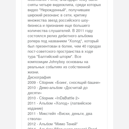
сняты четыре видеоклипа, среди которых
видео "Нерожденный", получившее
широкий резонанс в сети, критику
множества звезд российского шоу-
бизнеса и признание еще большего
количества слушателей. В 2011 году
состоялся релиз дебютного альбома
рэпера под названием "Холод", который
был презентован в более, чем 40 городах
пост-советского пространства в ходе
тура "Балтийский шторм". Все
композиции Johnyboy основаны на
реальных событиях из собственной
жизни.
Дискография
2009 - Сборник «Боинг, сносящий башни»
2010 - Демо-альбом «Досчитай до
десяти»
2010 - Сборник «InDaBattle 2»
2011 - Альбом «Холод» (латвийское
издание)
2011 - Микстейп «Виски, деньги, два
ствола»
2012 - Альбом "Мимо Теней"
2014 - Альбом "Моя книга грехов" Read