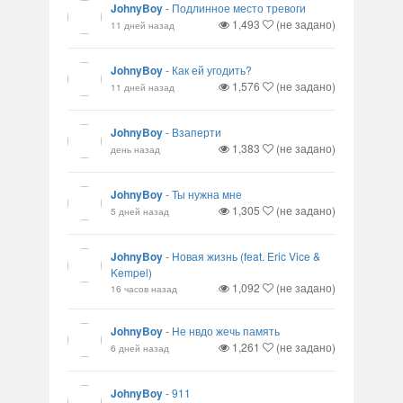
JohnyBoy
-
Подлинное место тревоги
1,493
(не задано)
11 дней назад
JohnyBoy
-
Как ей угодить?
1,576
(не задано)
11 дней назад
JohnyBoy
-
Взаперти
1,383
(не задано)
день назад
JohnyBoy
-
Ты нужна мне
1,305
(не задано)
5 дней назад
JohnyBoy
-
Новая жизнь (feat. Eric Vice &
Kempel)
1,092
(не задано)
16 часов назад
JohnyBoy
-
Не нвдо жечь память
1,261
(не задано)
6 дней назад
JohnyBoy
-
911