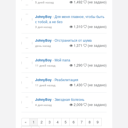
1,492
(не задано)
5 дней назад
JohnyBoy
-
Для меня главное, чтобы быть
с тобой, а не без
1,310
(не задано)
3 дня назад
JohnyBoy
-
Отстраниться от шума
1,371
(не задано)
день назад
JohnyBoy
-
Мой папа
1,290
(не задано)
11 дней назад
JohnyBoy
-
Реабилитация
1,430
(не задано)
11 дней назад
JohnyBoy
-
Звездная болезнь
2,009
(не задано)
4 дня назад
«
1
2
3
4
5
6
7
8
9