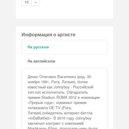
10
»
Информация о артисте
На русском
На английском
Денис Олегович Василенко (род. 30
ноября 1991, Рига, Латвия), более
известный как Johnyboy - Росcийский
хип-хоп исполнитель. Обладатель
премии Stadium RUMA 2012 в номинации
«Прорыв года», номинант премии
телеканала OE TV (Рига,
Латвия),победитель интернет-баттла
«InDaBattle2». В 2010 году Johnyboy
заключил контракт с компанией
Moshkanov Films, благодаря чему были