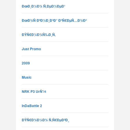
ÐœÐ¸Ð¼Ð¾ Ñ‚ÐµÐ½ÐµÐ¹
ÐœÐ¾Ñ ÐºÐ½Ð¸Ð³Ð° Ð³Ñ€ÐµÑ…Ð¾Ð²
ÐŸÑ€Ð¼Ð¾Ñ‰Ð¸Ñ‚
Just Promo
2009
Music
NRK P3 UrÑˆrt
InDaBattle 2
ÐŸÑ€Ð¾Ð¼Ð¾ Ñ‚Ñ€ÐµÐºÐ¸