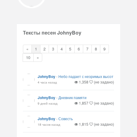
Тексты песен JohnyBoy
«
1
2
3
4
5
6
7
8
9
10
»
JohnyBoy
-
Небо падает с незримых высот
1,358
(не задано)
4 часа назад
JohnyBoy
-
Дневник памяти
1,857
(не задано)
9 дней назад
JohnyBoy
-
Совесть
1,815
(не задано)
18 часов назад