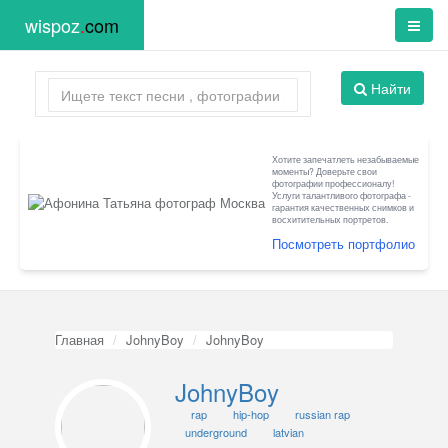
wispoz
.
com
Найти
Хотите запечатлеть незабываемые
моменты? Доверьте свои
фотографии профессионалу!
Услуги талантливого фотографа -
гарантия качественных снимков и
восхитительных портретов.
Посмотреть портфолио
Главная
JohnyBoy
JohnyBoy
JohnyBoy
rap
hip-hop
russian rap
underground
latvian