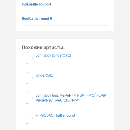
Indabattle round 4
Soutbattle round 6
Похожие артисты:
Johnyboy [UnderCatz]
UnderCatz
Johnyboy feat. РњРёР»Р°РЅР° - Р’СЃРµРіР°
РіРѕРІРѕСЂРёС‚СЊ: 'РґР°'
'Р РёС„РјС‹' battle round 4