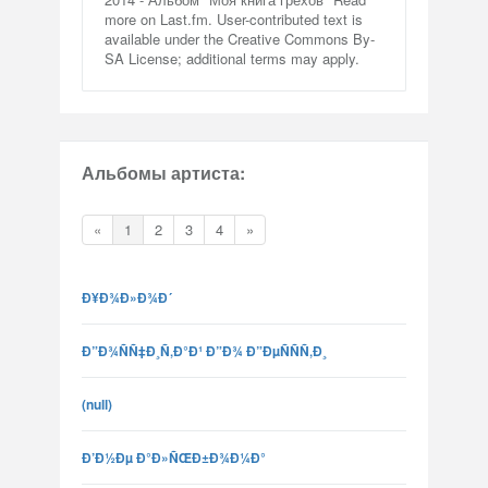
more on Last.fm. User-contributed text is
available under the Creative Commons By-
SA License; additional terms may apply.
Альбомы артиста:
«
1
2
3
4
»
Ð¥Ð¾Ð»Ð¾Ð´
Ð”Ð¾ÑÑ‡Ð¸Ñ‚Ð°Ð¹ Ð”Ð¾ Ð”ÐµÑÑÑ‚Ð¸
(null)
Ð’Ð½Ðµ Ð°Ð»ÑŒÐ±Ð¾Ð¼Ð°