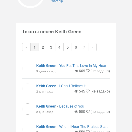
worship
Тексты песен Keith Green
«
1
2
3
4
5
6
7
»
Keith Green
-
You Put This Love In My Heart
669
(не задано)
9 дней назад
Keith Green
-
I Can`t Believe It
545
(не задано)
2 дня назад
Keith Green
-
Because of You
500
(не задано)
2 дня назад
Keith Green
-
When I Hear The Praises Start
559
(не задано)
2 дня назад