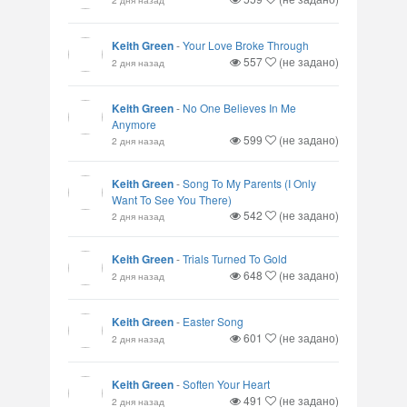
Keith Green
-
Your Love Broke Through
557
(не задано)
2 дня назад
Keith Green
-
No One Believes In Me
Anymore
599
(не задано)
2 дня назад
Keith Green
-
Song To My Parents (I Only
Want To See You There)
542
(не задано)
2 дня назад
Keith Green
-
Trials Turned To Gold
648
(не задано)
2 дня назад
Keith Green
-
Easter Song
601
(не задано)
2 дня назад
Keith Green
-
Soften Your Heart
491
(не задано)
2 дня назад