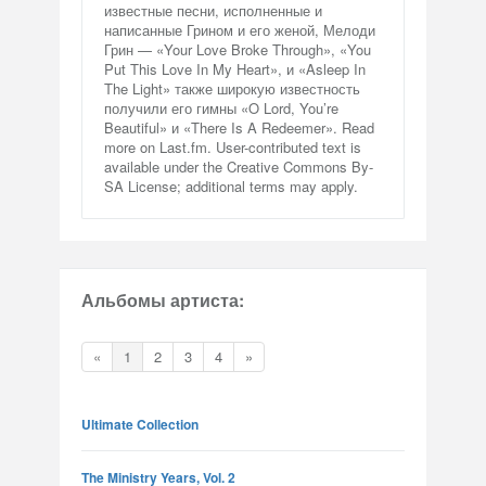
известные песни, исполненные и
написанные Грином и его женой, Мелоди
Грин — «Your Love Broke Through», «You
Put This Love In My Heart», и «Asleep In
The Light» также широкую известность
получили его гимны «O Lord, You’re
Beautiful» и «There Is A Redeemer». Read
more on Last.fm. User-contributed text is
available under the Creative Commons By-
SA License; additional terms may apply.
Альбомы артиста:
«
1
2
3
4
»
Ultimate Collection
The Ministry Years, Vol. 2