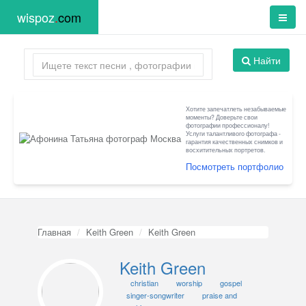
wispoz
.
com
Найти
Хотите запечатлеть незабываемые
моменты? Доверьте свои
фотографии профессионалу!
Услуги талантливого фотографа -
гарантия качественных снимков и
восхитительных портретов.
Посмотреть портфолио
Главная
Keith Green
Keith Green
Keith Green
christian
worship
gospel
singer-songwriter
praise and