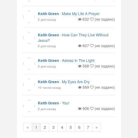
Keith Green
-
Make My Life A Prayer
632
(не задано)
2 дня назад
Keith Green
-
How Can They Live Without
Jesus?
607
(не задано)
2 дня назад
Keith Green
-
Asleep In The Light
568
(не задано)
2 дня назад
Keith Green
-
My Eyes Are Dry
569
(не задано)
10 часов назад
Keith Green
-
You!
906
(не задано)
2 дня назад
«
1
2
3
4
5
6
7
»