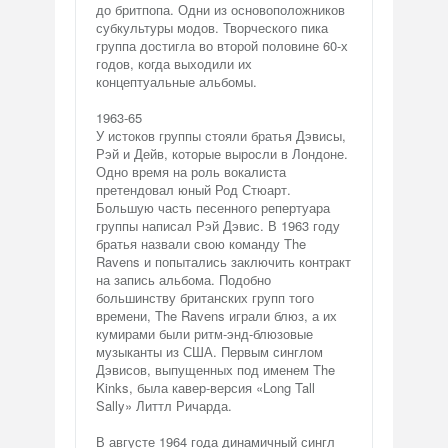
до бритпопа. Одни из основоположников
субкультуры модов. Творческого пика
группа достигла во второй половине 60-х
годов, когда выходили их
концептуальные альбомы.
1963-65
У истоков группы стояли братья Дэвисы,
Рэй и Дейв, которые выросли в Лондоне.
Одно время на роль вокалиста
претендовал юный Род Стюарт.
Большую часть песенного репертуара
группы написал Рэй Дэвис. В 1963 году
братья назвали свою команду The
Ravens и попытались заключить контракт
на запись альбома. Подобно
большинству британских групп того
времени, The Ravens играли блюз, а их
кумирами были ритм-энд-блюзовые
музыканты из США. Первым синглом
Дэвисов, выпущенных под именем The
Kinks, была кавер-версия «Long Tall
Sally» Литтл Ричарда.
В августе 1964 года динамичный сингл