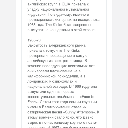
английских групп в США привела к
упадку национальной музыкальной
индустрии. По-видимому, именно в
протекционистских целях на исходе лета
1965 года The Kinks было запрещено
выступать с концертами в этой стране.
1965-73
Закрытость американского рынка
привела к тому, что The Kinks
претерпели превращение в самую
английскую из всех рок-команд. В
течение последующих нескольких лет
они черпали вдохновение не в
калифорнийской психоделии, а в
лондонских мюзик-холлах и
национальной эстраде. В 1966 году они
выпустили один из первых
концептуальных альбомов — «Face to
Face». Летом того года самым крупным
хитом в Великобритании стала их
сатирическая песня «Sunny Afternoon». К
этому времени стало ясно, что Дэвис
вырос в по-настоящему крупного поэта-
песенника. В 1967 году была записана