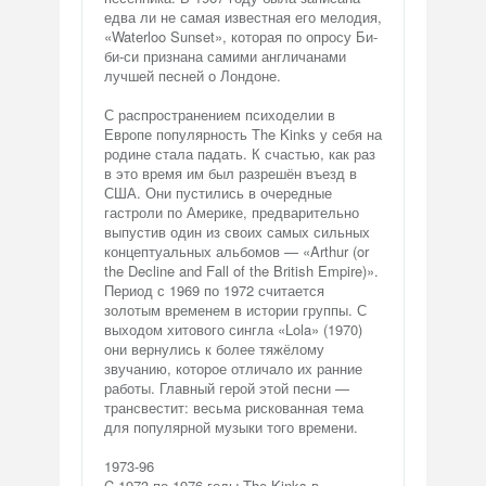
едва ли не самая известная его мелодия,
«Waterloo Sunset», которая по опросу Би-
би-си признана самими англичанами
лучшей песней о Лондоне.
С распространением психоделии в
Европе популярность The Kinks у себя на
родине стала падать. К счастью, как раз
в это время им был разрешён въезд в
США. Они пустились в очередные
гастроли по Америке, предварительно
выпустив один из своих самых сильных
концептуальных альбомов — «Arthur (or
the Decline and Fall of the British Empire)».
Период с 1969 по 1972 считается
золотым временем в истории группы. С
выходом хитового сингла «Lola» (1970)
они вернулись к более тяжёлому
звучанию, которое отличало их ранние
работы. Главный герой этой песни —
трансвестит: весьма рискованная тема
для популярной музыки того времени.
1973-96
C 1973 по 1976 годы The Kinks в