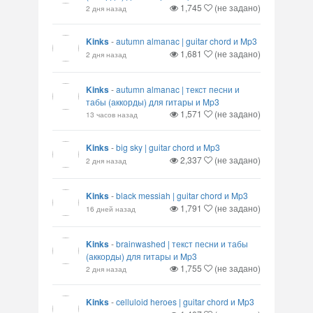
1,745
(не задано)
2 дня назад
Kinks
-
autumn almanac | guitar chord и Mp3
1,681
(не задано)
2 дня назад
Kinks
-
autumn almanac | текст песни и
табы (аккорды) для гитары и Mp3
1,571
(не задано)
13 часов назад
Kinks
-
big sky | guitar chord и Mp3
2,337
(не задано)
2 дня назад
Kinks
-
black messiah | guitar chord и Mp3
1,791
(не задано)
16 дней назад
Kinks
-
brainwashed | текст песни и табы
(аккорды) для гитары и Mp3
1,755
(не задано)
2 дня назад
Kinks
-
celluloid heroes | guitar chord и Mp3