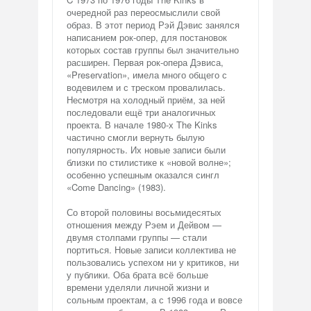
очередной раз переосмыслили свой
образ. В этот период Рэй Дэвис занялся
написанием рок-опер, для постановок
которых состав группы был значительно
расширен. Первая рок-опера Дэвиса,
«Preservation», имела много общего с
водевилем и с треском провалилась.
Несмотря на холодный приём, за ней
последовали ещё три аналогичных
проекта. В начале 1980-х The Kinks
частично смогли вернуть былую
популярность. Их новые записи были
близки по стилистике к «новой волне»;
особенно успешным оказался сингл
«Come Dancing» (1983).
Со второй половины восьмидесятых
отношения между Рэем и Дейвом —
двумя столпами группы — стали
портиться. Новые записи коллектива не
пользовались успехом ни у критиков, ни
у публики. Оба брата всё больше
времени уделяли личной жизни и
сольным проектам, а с 1996 года и вовсе