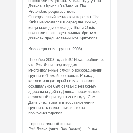
перестали общаться. В 1983 году у Рэя
Дэвиса и Крисси Хайндс из The
Pretenders родилась дочь.
Определённый всплеск интереса к The
Kinks наблюдался в середине 1990-х,
когда молодые команды Blur и Oasis
признали в англоцентричных братьях
Дэвисах предшественников брит-попа.
Воссоединение группы (2008)
В ноябре 2008 года BBC News сообщило,
что Рэй Дэвис подтвердил
многочисленные слухи о воссоединении
группы в ближайшее время. Распад
коллектива (который не был заявлен
официально) был связан с неважным
здоровьем Дейва Дэвиса, пережившего
сердечный приступ в 2006 году. Сам
Дэйв участвовать в восстановлении
группы отказался, никак это не
прокомментировав.
Первоначальный состав:
Рэй Дэвис (англ. Ray Davies) — (1964—