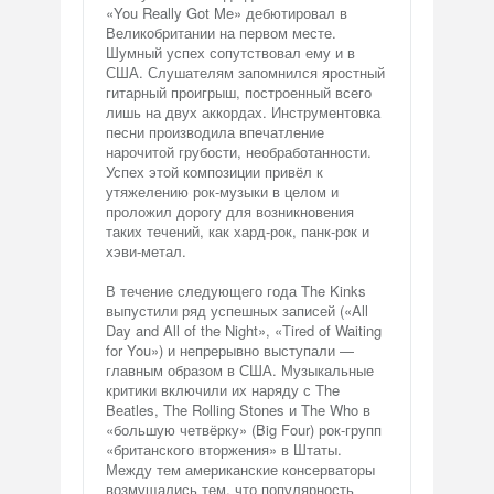
«You Really Got Me» дебютировал в
Великобритании на первом месте.
Шумный успех сопутствовал ему и в
США. Слушателям запомнился яростный
гитарный проигрыш, построенный всего
лишь на двух аккордах. Инструментовка
песни производила впечатление
нарочитой грубости, необработанности.
Успех этой композиции привёл к
утяжелению рок-музыки в целом и
проложил дорогу для возникновения
таких течений, как хард-рок, панк-рок и
хэви-метал.
В течение следующего года The Kinks
выпустили ряд успешных записей («All
Day and All of the Night», «Tired of Waiting
for You») и непрерывно выступали —
главным образом в США. Музыкальные
критики включили их наряду с The
Beatles, The Rolling Stones и The Who в
«большую четвёрку» (Big Four) рок-групп
«британского вторжения» в Штаты.
Между тем американские консерваторы
возмущались тем, что популярность