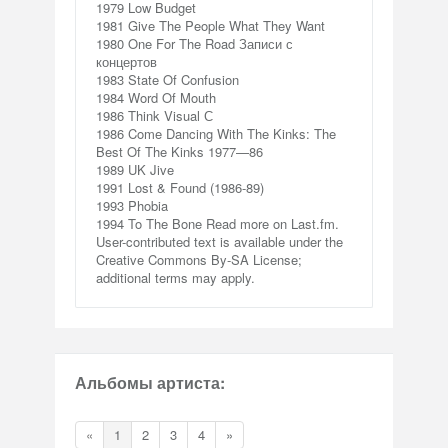
1979 Low Budget
1981 Give The People What They Want
1980 One For The Road Записи с
концертов
1983 State Of Confusion
1984 Word Of Mouth
1986 Think Visual С
1986 Come Dancing With The Kinks: The
Best Of The Kinks 1977—86
1989 UK Jive
1991 Lost & Found (1986-89)
1993 Phobia
1994 To The Bone Read more on Last.fm.
User-contributed text is available under the
Creative Commons By-SA License;
additional terms may apply.
Альбомы артиста:
«
1
2
3
4
»