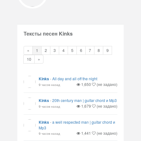
Тексты песен Kinks
«
1
2
3
4
5
6
7
8
9
10
»
Kinks
-
All day and all off the night
1,650
(не задано)
9 часов назад
Kinks
-
20th century man | guitar chord и Mp3
1,679
(не задано)
9 часов назад
Kinks
-
a well respected man | guitar chord и
Mp3
1,441
(не задано)
9 часов назад