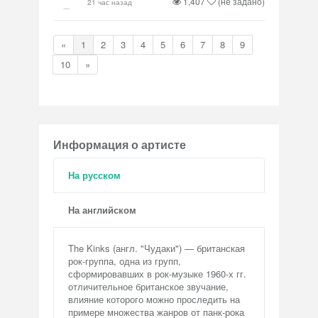
1,407
(не задано)
21 час назад
«
1
2
3
4
5
6
7
8
9
10
»
Информация о артисте
На русском
На английском
The Kinks (англ. "Чудаки") — британская
рок-группа, одна из групп,
сформировавших в рок-музыке 1960-х гг.
отличительное британское звучание,
влияние которого можно проследить на
примере множества жанров от панк-рока