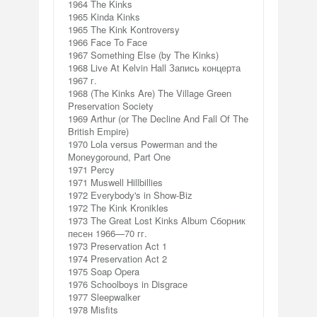
1964 The Kinks
1965 Kinda Kinks
1965 The Kink Kontroversy
1966 Face To Face
1967 Something Else (by The Kinks)
1968 Live At Kelvin Hall Запись концерта
1967 г.
1968 (The Kinks Are) The Village Green
Preservation Society
1969 Arthur (or The Decline And Fall Of The
British Empire)
1970 Lola versus Powerman and the
Moneygoround, Part One
1971 Percy
1971 Muswell Hillbillies
1972 Everybody's in Show-Biz
1972 The Kink Kronikles
1973 The Great Lost Kinks Album Сборник
песен 1966—70 гг.
1973 Preservation Act 1
1974 Preservation Act 2
1975 Soap Opera
1976 Schoolboys in Disgrace
1977 Sleepwalker
1978 Misfits