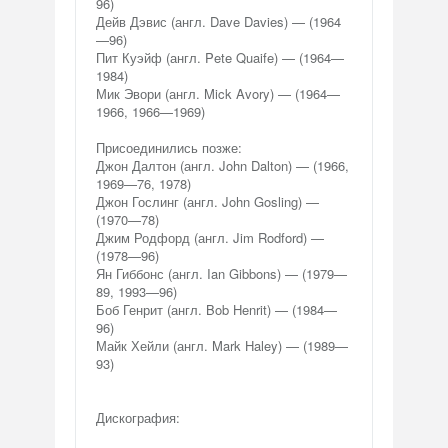
96)
Дейв Дэвис (англ. Dave Davies) — (1964
—96)
Пит Куэйф (англ. Pete Quaife) — (1964—
1984)
Мик Эвори (англ. Mick Avory) — (1964—
1966, 1966—1969)
Присоединились позже:
Джон Далтон (англ. John Dalton) — (1966,
1969—76, 1978)
Джон Гослинг (англ. John Gosling) —
(1970—78)
Джим Родфорд (англ. Jim Rodford) —
(1978—96)
Ян Гиббонс (англ. Ian Gibbons) — (1979—
89, 1993—96)
Боб Генрит (англ. Bob Henrit) — (1984—
96)
Майк Хейли (англ. Mark Haley) — (1989—
93)
Дискография: