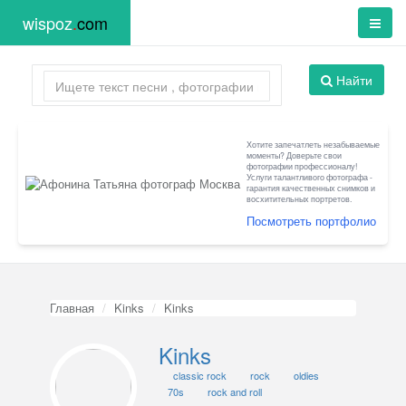
wispoz
.
com
Найти
Хотите запечатлеть незабываемые
моменты? Доверьте свои
фотографии профессионалу!
Услуги талантливого фотографа -
гарантия качественных снимков и
восхитительных портретов.
Посмотреть портфолио
Главная
Kinks
Kinks
Kinks
classic rock
rock
oldies
70s
rock and roll