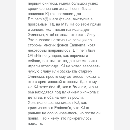
первым синглом, имела большой успех
среди фэнов хип-хопа. Песня была
написана Kj как послание для
Eminem’а(!) и его фэнов, выступив в
программе TRL на MTv KJ об этом прямо
и заявил, мол, песня написана для
Эминема, чтоб он знал, что есть Иисус.
Это вызвало негативные реакции со
стороны многих фэнов Eminema, хотя
некоторым понравилось. Eminem был
ОЧЕНЬ популярен, как впрочем и
сейчас, вот только тогдашние его хиты
играли отовсюду. KJ не хотел завоевать
чужую славу или обскакать старину
Эминема, просто ему хотелось показать
это с христианской стороны. Да к тому
же KJ тоже белый, как и Эминем, и они
оба находятся под влиянием хип-хопа с
детства, и оба на нем выросли.
Христиане воспринимают KJ, как
христианского Eminem’а, что KJ-ю
раньше не особо нравилось, но после он
понял, что к нему это прикрепилось
надолго.