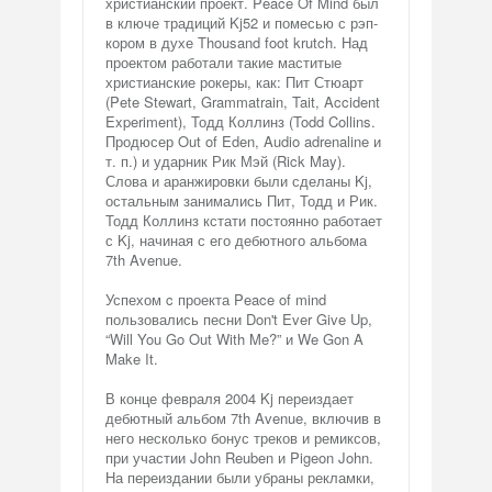
христианский проект. Peace Of Mind был
в ключе традиций Kj52 и помесью с рэп-
кором в духе Thousand foot krutch. Над
проектом работали такие маститые
христианские рокеры, как: Пит Стюарт
(Pete Stewart, Grammatrain, Tait, Accident
Experiment), Тодд Коллинз (Todd Collins.
Продюсер Out of Eden, Audio adrenaline и
т. п.) и ударник Рик Мэй (Rick May).
Слова и аранжировки были сделаны Kj,
остальным занимались Пит, Тодд и Рик.
Тодд Коллинз кстати постоянно работает
с Kj, начиная с его дебютного альбома
7th Avenue.
Успехом c проекта Peace of mind
пользовались песни Don't Ever Give Up,
“Will You Go Out With Me?” и We Gon A
Make It.
В конце февраля 2004 Kj переиздает
дебютный альбом 7th Avenue, включив в
него несколько бонус треков и ремиксов,
при участии John Reuben и Pigeon John.
На переиздании были убраны рекламки,