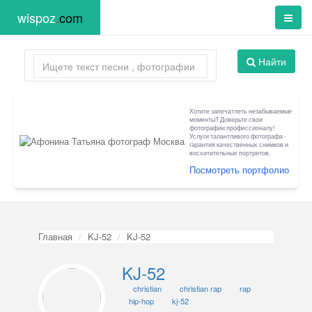
wispoz
.
com
Найти
Хотите запечатлеть незабываемые
моменты? Доверьте свои
фотографии профессионалу!
Услуги талантливого фотографа -
гарантия качественных снимков и
восхитительных портретов.
Посмотреть портфолио
Главная
KJ-52
KJ-52
KJ-52
christian
christian rap
rap
hip-hop
kj-52