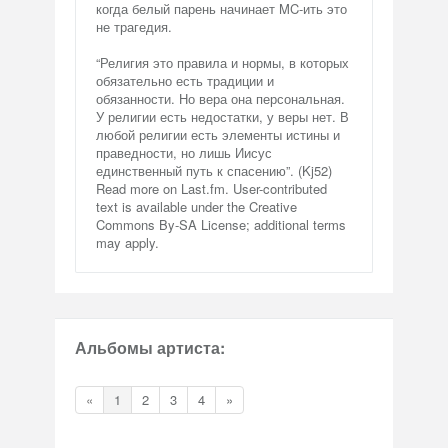
когда белый парень начинает MC-ить это
не трагедия.
“Религия это правила и нормы, в которых
обязательно есть традиции и
обязанности. Но вера она персональная.
У религии есть недостатки, у веры нет. В
любой религии есть элементы истины и
праведности, но лишь Иисус
единственный путь к спасению”. (Kj52)
Read more on Last.fm. User-contributed
text is available under the Creative
Commons By-SA License; additional terms
may apply.
Альбомы артиста:
«
1
2
3
4
»