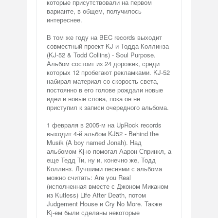
которые присутствовали на первом
варианте, в общем, получилось
интереснее.
В том же году на BEC records выходит
совместный проект KJ и Тодда Коллинза
(KJ-52 & Todd Collins) - Soul Purpose.
Альбом состоит из 24 дорожек, среди
которых 12 пробегают рекламками. KJ-52
набирал материал со скорость света,
постоянно в его голове рождали новые
идеи и новые слова, пока он не
приступил к записи очередного альбома.
1 февраля в 2005-м на UpRock records
выходит 4-й альбом KJ52 - Behind the
Musik (A boy named Jonah). Над
альбомом Kj-ю помогал Аарон Спринкл, а
еще Тедд Ти, ну и, конечно же, Тодд
Коллинз. Лучшими песнями с альбома
можно считать: Are you Real
(исполненная вместе с Джоном Миканом
из Kutless) Life After Death, потом
Judgement House и Cry No More. Также
Kj-ем были сделаны некоторые