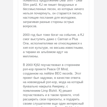
появилось продолжение Dear Slim - Dear
Slim part2. KJ не пишет бездушных и
бессмысленных песен, из которых ничего
нельзя почерпнуть, он старается писать
настоящие послания для молодежи,
затрагивая разные стороны острых
вопросов.
2003 год был тоже богат на события, а KJ
смог выступить даже с Carman и Plus
One, исполнителями не относящимися к
хип-хоп культуре, но весьма известными,
а тиражи их альбомом идут на
миллионы.
В 2003 Kj52 поучаствовал в стороннем
рэп-кор проекте Peace Of Mind,
созданном на лейбле BEC records. Этот
проект был задуман, в качестве ответа
на новомодный рэп-кор, мода на который
буквально накрыла Америку, с
появлением Limp Bizkit. Kj решил
поучаствовать и в таком проекте, чтоб
расширить свои горизонты, и подарить
своим слушателям еще один интересный