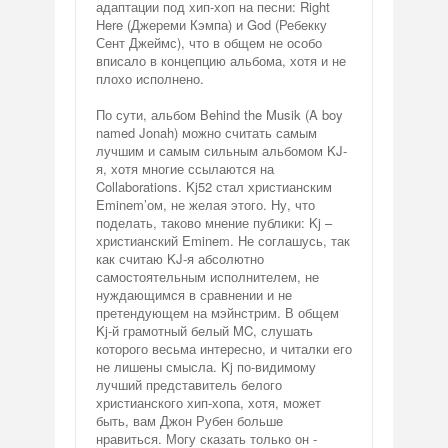
адаптации под хип-хоп на песни: Right
Here (Джереми Кэмпа) и God (Ребекку
Сент Джеймс), что в общем не особо
вписало в концепцию альбома, хотя и не
плохо исполнено.
По сути, альбом Behind the Musik (A boy
named Jonah) можно считать самым
лучшим и самым сильным альбомом KJ-
я, хотя многие ссылаются на
Collaborations. Kj52 стал христианским
Eminem’ом, не желая этого. Ну, что
поделать, таково мнение публики: Kj –
христианский Eminem. Не соглашусь, так
как считаю KJ-я абсолютно
самостоятельным исполнителем, не
нуждающимся в сравнении и не
претендующем на мэйнстрим. В общем
Kj-й грамотный белый MC, слушать
которого весьма интересно, и читалки его
не лишены смысла. Kj по-видимому
лучший представитель белого
христианского хип-хопа, хотя, может
быть, вам Джон Рубен больше
нравиться. Могу сказать только он -