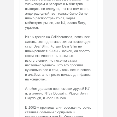
хип-хоперам и рэперам в мэйнстрим
выходить не следует, так как сам стиль
андеграундный, вот только было бы не
плохо распространяться, через
мэйнстрим рынок, что KJ, слава Богу,
удается.
Из 16 треков на Collaborations, почти все
хитовы, хотя для масс хитом номер один
стал Dear Slim. Кстати Dear Slim не
планировался KJ’ем к записи, он просто
хотел его исполнять на живых
выступлениях, но песенка стала
настолько удачной, что его просили
буквально все о том, чтобы песня вошла
в альбом, а не просто пелась для фэнов
на концертах.
Альбом делался при помощи друзей KJ’-
я, а именно Nirva Dousaint, Pigeon John,
Playdough, и John Reuben.
В 2002-м произошла интересная история,
ставшая большим сюрпризом и
благословением для Kj. Один парень,