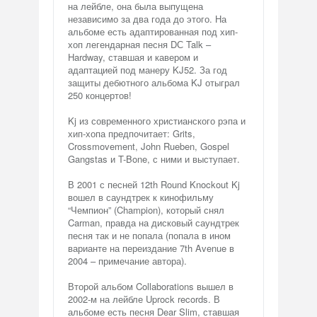
на лейбле, она была выпущена
независимо за два года до этого. На
альбоме есть адаптированная под хип-
хоп легендарная песня DС Talk –
Hardway, ставшая и кавером и
адаптацией под манеру KJ52. За год
защиты дебютного альбома KJ отыграл
250 концертов!
Kj из современного христианского рэпа и
хип-хопа предпочитает: Grits,
Crossmovement, John Rueben, Gospel
Gangstas и T-Bone, с ними и выступает.
В 2001 с песней 12th Round Knockout Kj
вошел в саундтрек к кинофильму
“Чемпион” (Champion), который снял
Carman, правда на дисковый саундтрек
песня так и не попала (попала в ином
варианте на переиздание 7th Avenue в
2004 – примечание автора).
Второй альбом Collaborations вышел в
2002-м на лейбле Uprock records. В
альбоме есть песня Dear Slim, ставшая