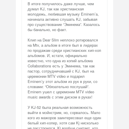
В итоге получилось даже лучше, чем
думал KJ, так как христианская
молодежь, любившая музыку Eminem’а,
начинала активно слушать KJ, забывая
про существование “Эминема”. Казалось
бы банально, но факт.
Клип на Dear Slim неплохо ротировался
на Mtv, а альбом в итоге был в лидерах
по продажам среди христианских хип-хоп
альбомов. И, кстати, официально
известно, что одна из копий альбома
Collaborations есть у Эминема, так как
пастор, сотрудничавший с KJ, был на
церемонии MTV video и подарил
Eminem’у этот альбом из рук в руки, со
словами: “Обязательно послушай”.
Eminem ушел с церемонии MTV video
music awards с этим диском в руках!
У KJ-52 была реальная возможность
выйти в мэйнстрим, но, сорвалось. Мало
кого из мажоров заинтересовал еще один
белый хип-хопер, хотя сам Kj нисколько
не расстроился. Kj вообще считает, что