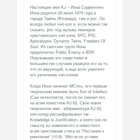
Настоящее имя KJ – Иона Соррентино.
Иона родился 26 июня 1975 года в
городе Тампа (Флорида), там и рос. Он
всегда любил хип-хоп и, если можно так
сказать, рос под музыку пионеров
христианского хип-хопа: SFC, PID,
Apocalypse, Dynamic Twins, Freedom Of
Soul. Из светских групп Иона
предпочитал Public Enemy и BDP.
Окружавшие его сверстники в
большинстве случаев уважали его за то,
что он верующий, а еще всех умиляло
его увлечение хип-хопом.
Когда Иона начинал MC’ить, его первым
творческим именем было Son of Intellect
(Сын интеллекта), после он сменил его
на всем известное KJ-52. Свое новое
творческое имя - аббревиатура KJ-52,
хип-хопер расшифровывал так -
Knowledge is Justification, и взято оно по
смыслу из знаменитого и известного
всем христианам стиха из “Послания к
римлянам” (10:9): “Ибо если устами