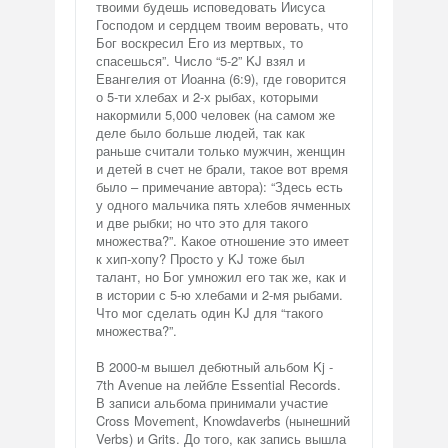
твоими будешь исповедовать Иисуса
Господом и сердцем твоим веровать, что
Бог воскресил Его из мертвых, то
спасешься”. Число “5-2” KJ взял и
Евангелия от Иоанна (6:9), где говорится
о 5-ти хлебах и 2-х рыбах, которыми
накормили 5,000 человек (на самом же
деле было больше людей, так как
раньше считали только мужчин, женщин
и детей в счет не брали, такое вот время
было – примечание автора): “Здесь есть
у одного мальчика пять хлебов ячменных
и две рыбки; но что это для такого
множества?”. Какое отношение это имеет
к хип-хопу? Просто у KJ тоже был
талант, но Бог умножил его так же, как и
в истории с 5-ю хлебами и 2-мя рыбами.
Что мог сделать один KJ для “такого
множества?”.
В 2000-м вышел дебютный альбом Kj -
7th Avenue на лейбле Essential Records.
В записи альбома принимали участие
Cross Movement, Knowdaverbs (нынешний
Verbs) и Grits. До того, как запись вышла