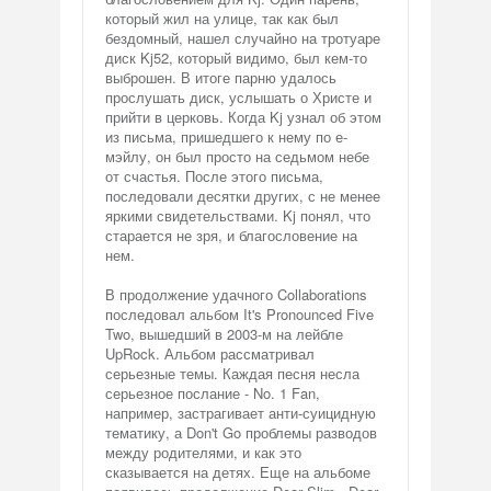
который жил на улице, так как был
бездомный, нашел случайно на тротуаре
диск Kj52, который видимо, был кем-то
выброшен. В итоге парню удалось
прослушать диск, услышать о Христе и
прийти в церковь. Когда Kj узнал об этом
из письма, пришедшего к нему по е-
мэйлу, он был просто на седьмом небе
от счастья. После этого письма,
последовали десятки других, с не менее
яркими свидетельствами. Kj понял, что
старается не зря, и благословение на
нем.
В продолжение удачного Collaborations
последовал альбом It's Pronounced Five
Two, вышедший в 2003-м на лейбле
UpRock. Альбом рассматривал
серьезные темы. Каждая песня несла
серьезное послание - No. 1 Fan,
например, застрагивает анти-суицидную
тематику, а Don't Go проблемы разводов
между родителями, и как это
сказывается на детях. Еще на альбоме