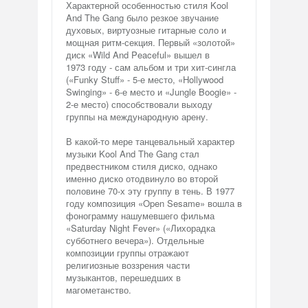
Характерной особенностью стиля Kool
And The Gang было резкое звучание
духовых, виртуозные гитарные соло и
мощная ритм-секция. Первый «золотой»
диск «Wild And Peaceful» вышел в
1973 году - сам альбом и три хит-сингла
(«Funky Stuff» - 5-е место, «Hollywood
Swinging» - 6-е место и «Jungle Boogie» -
2-е место) способствовали выходу
группы на международную арену.
В какой-то мере танцевальный характер
музыки Kool And The Gang стал
предвестником стиля диско, однако
именно диско отодвинуло во второй
половине 70-х эту группу в тень. В 1977
году композиция «Open Sesame» вошла в
фонограмму нашумевшего фильма
«Saturday Night Fever» («Лихорадка
субботнего вечера»). Отдельные
композиции группы отражают
религиозные воззрения части
музыкантов, перешедших в
магометанство.