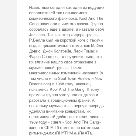
Известные сегодня как одни из ведущих
исполнителей так называемого
коммерческого фанк-рока, Kool And The
Gang начинали с чистого джаза. Группа
собралась еще в школе, и назвала себя
Jazziacs. Так как отец лидера группы
Р.Белла был на короткой ноге с такими
выдающимися музыкантами, как Майлз
Дэвис, Джон Колтрейн, Леон Томас и
Фароа Сандерс, то неудивительно, что
их влияние нашло свое отражение в
музыке новой группы. После
многочисленных изменений названия (в
том числе и на Soul Town Review и New
Dimensions) в 1968 году, наконец,
появились Kool And The Gang. К тому
времени группа уже ушла от джаза и
работала в традиционном фанке. А
поскольку музыканты в первую очередь
уделяли внимание концертам, их
пластиночный дебют состоялся лишь в
1969 году - сингл «Kool And The Gang»
занял в США 19-е место по категории
ритм-энд-блюзRHYTHM & (R&ATа.