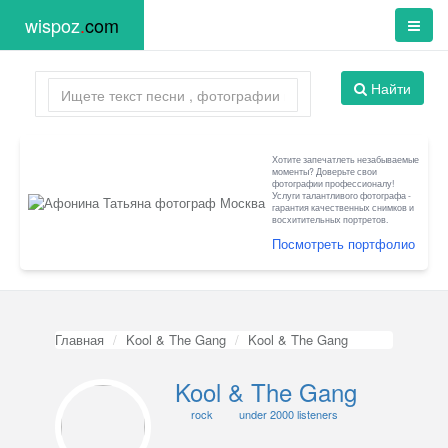
wispoz
.
com
Найти
Хотите запечатлеть незабываемые
моменты? Доверьте свои
фотографии профессионалу!
Услуги талантливого фотографа -
гарантия качественных снимков и
восхитительных портретов.
Посмотреть портфолио
Главная
Kool & The Gang
Kool & The Gang
Kool & The Gang
rock
under 2000 listeners