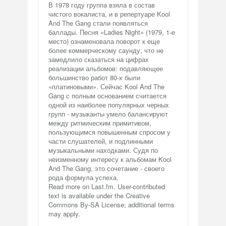
В 1978 году группа взяла в состав
чистого вокалиста, и в репертуаре Kool
And The Gang стали появляться
баллады. Песня «Ladies Night» (1979, 1-е
место) ознаменовала поворот к еще
более коммерческому саунду, что не
замедлило сказаться на цифрах
реализации альбомов: подавляющее
большинство работ 80-х были
«платиновыми». Сейчас Kool And The
Gang с полным основанием считается
одной из наиболее популярных черных
групп - музыканты умело балансируют
между ритмическим примитивом,
пользующимся повышенным спросом у
части слушателей, и подлинными
музыкальными находками. Судя по
неизменному интересу к альбомам Kool
And The Gang, это сочетание - своего
рода формула успеха.
Read more on Last.fm. User-contributed
text is available under the Creative
Commons By-SA License; additional terms
may apply.