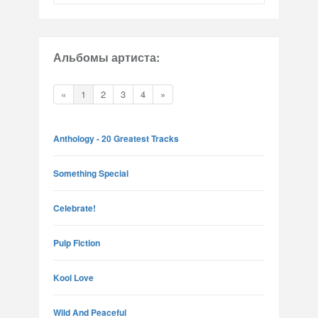
Альбомы артиста:
«
1
2
3
4
»
Anthology - 20 Greatest Tracks
Something Special
Celebrate!
Pulp Fiction
Kool Love
Wild And Peaceful