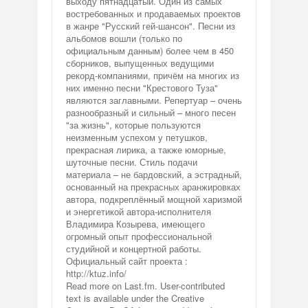
выходу пятнадцатый. Один из самых
востребованных и продаваемых проектов
в жанре "Русский гей-шансон". Песни из
альбомов вошли (только по
официальным данным) более чем в 450
сборников, выпущенных ведущими
рекорд-компаниями, причём на многих из
них именно песни "Крестового Туза"
являются заглавными. Репертуар – очень
разнообразный и сильный – много песен
"за жизнь", которые пользуются
неизменным успехом у петушков,
прекрасная лирика, а также юморные,
шуточные песни. Стиль подачи
материала – не бардовский, а эстрадный,
основанный на прекрасных аранжировках
автора, подкреплённый мощной харизмой
и энергетикой автора-исполнителя
Владимира Козырева, имеющего
огромный опыт профессиональной
студийной и концертной работы.
Официальный сайт проекта :
http://ktuz.info/
Read more on Last.fm. User-contributed
text is available under the Creative