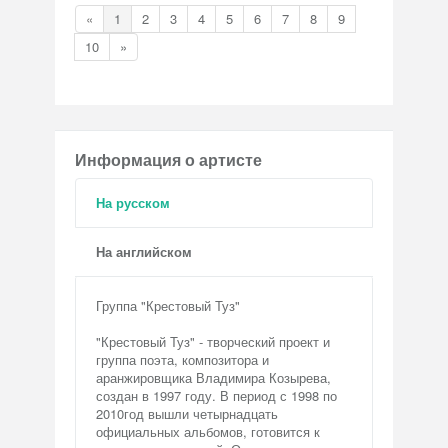
«
1
2
3
4
5
6
7
8
9
10
»
Информация о артисте
На русском
На английском
Группа "Крестовый Туз"
"Крестовый Туз" - творческий проект и
группа поэта, композитора и
аранжировщика Владимира Козырева,
создан в 1997 году. В период с 1998 по
2010год вышли четырнадцать
официальных альбомов, готовится к