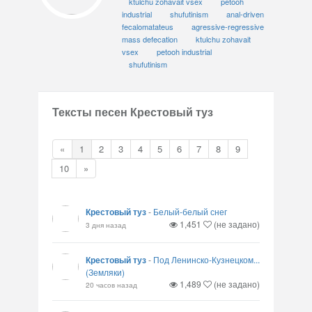
ktulchu zohavait vsex
petooh
industrial
shufutinism
anal-driven
fecalomatateus
agressive-regressive
mass defecation
ktulchu zohavait
vsex
petooh industrial
shufutinism
Тексты песен Крестовый туз
«
1
2
3
4
5
6
7
8
9
10
»
Крестовый туз
-
Белый-белый снег
1,451
(не задано)
3 дня назад
Крестовый туз
-
Под Ленинско-Кузнецком...
(Земляки)
1,489
(не задано)
20 часов назад