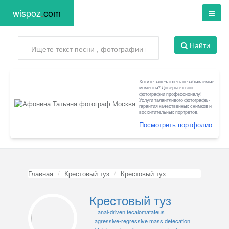
wispoz
.
com
Найти
Хотите запечатлеть незабываемые
моменты? Доверьте свои
фотографии профессионалу!
Услуги талантливого фотографа -
гарантия качественных снимков и
восхитительных портретов.
Посмотреть портфолио
Главная
Крестовый туз
Крестовый туз
Крестовый туз
anal-driven fecalomatateus
agressive-regressive mass defecation