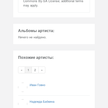
Commons By-SA License; additional terms
may apply.
Альбомы артиста:
Ничего не найдено.
Похожие артисты:
«
1
2
»
Иван Говно
Надежда Бабкина