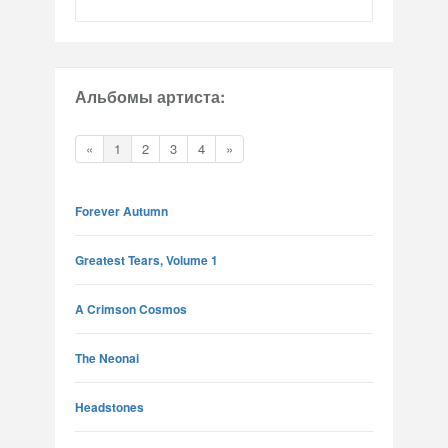
Альбомы артиста:
«
1
2
3
4
»
Forever Autumn
Greatest Tears, Volume 1
A Crimson Cosmos
The Neonai
Headstones