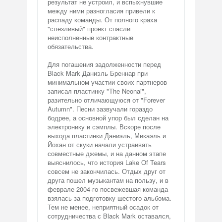
результат не устроил, и вспыхнувшие
между ними разногласия привели к
распаду команды. От полного краха
"слезливый" проект спасли
неисполненные контрактные
обязательства.
Для погашения задолженности перед
Black Mark Даниэль Бреннар при
минимальном участии своих партнеров
записал пластинку "The Neonai",
разительно отличающуюся от "Forever
Autumn". Песни зазвучали гораздо
бодрее, а основной упор был сделан на
электронику и сэмплы. Вскоре после
выхода пластинки Даниэль, Микаэль и
Йохан от скуки начали устраивать
совместные джемы, и на данном этапе
выяснилось, что история Lake Of Tears
совсем не закончилась. Отдых друг от
друга пошел музыкантам на пользу, и в
феврале 2004-го посвежевшая команда
взялась за подготовку шестого альбома.
Тем не менее, неприятный осадок от
сотрудничества с Black Mark оставался,