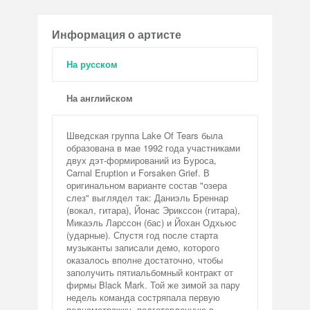
Информация о артисте
На русском
На английском
Шведская группа Lake Of Tears была
образована в мае 1992 года участниками
двух дэт-формирований из Буроса,
Carnal Eruption и Forsaken Grief. В
оригинальном варианте состав "озера
слез" выглядел так: Даниэль Бреннар
(вокал, гитара), Йонас Эрикссон (гитара),
Микаэль Ларссон (бас) и Йохан Одхьюс
(ударные). Спустя год после старта
музыканты записали демо, которого
оказалось вполне достаточно, чтобы
заполучить пятиальбомный контракт от
фирмы Black Mark. Той же зимой за пару
недель команда состряпала первую
полнометражку, подготовленную в