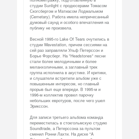
студии Sunlight с продюсерами Томасом
Скогсбергом и Матиасом Лодмальмом
(Cemetary). Работа имела непричесанный
думовый саунд и особого впечатления на
публику не произвела.
Весной 1995-го Lake Of Tears очутились в
студии Wavestation, причем сессиями на
сей раз заправляли Ульф Петерссон и
Борье Форсберг. На "Headstones" песни
стали более мелодичными и более
меланхоличными, а заглавный трек
группа исполнила в акустике. И критики,
и слушатели встретили альбом уже с
повышенным интересом, но главный
прорыв был еще впереди. В 1995-м и
1996-м коллектив провел парочку
небольших евротуров, после чего ушел
Эрикссон.
Для записи третьего альбома команда
переместилась в стокгольмскую студию
Soundtrade, а Петерссона за пультом
сменил Ронни Лахти. На диске "A