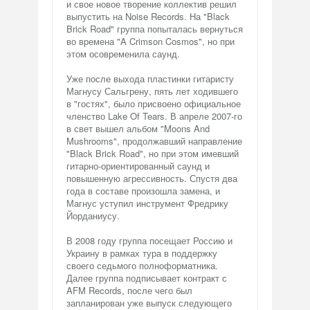
и свое новое творение коллектив решил
выпустить на Noise Records. На "Black
Brick Road" группа попыталась вернуться
во времена "A Crimson Cosmos", но при
этом осовременила саунд.
Уже после выхода пластинки гитаристу
Магнусу Сальгрену, пять лет ходившего
в "гостях", было присвоено официальное
членство Lake Of Tears. В апреле 2007-го
в свет вышел альбом "Moons And
Mushrooms", продолжавший направление
"Black Brick Road", но при этом имевший
гитарно-ориентированный саунд и
повышенную агрессивность. Спустя два
года в составе произошла замена, и
Магнус уступил инструмент Фредрику
Йорданиусу.
В 2008 году группа посещает Россию и
Украину в рамках тура в поддержку
своего седьмого полноформатника.
Далее группа подписывает контракт с
AFM Records, после чего был
запланирован уже выпуск следующего