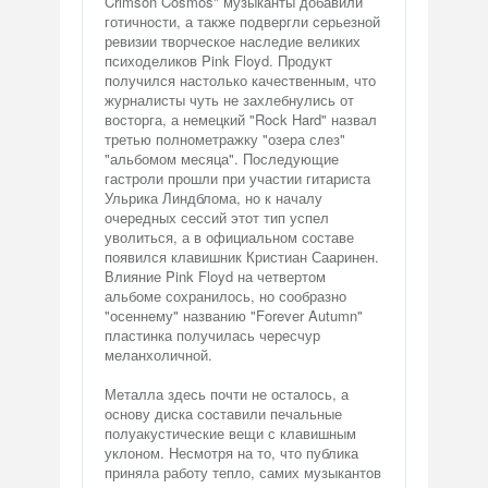
Crimson Cosmos" музыканты добавили
готичности, а также подвергли серьезной
ревизии творческое наследие великих
психоделиков Pink Floyd. Продукт
получился настолько качественным, что
журналисты чуть не захлебнулись от
восторга, а немецкий "Rock Hard" назвал
третью полнометражку "озера слез"
"альбомом месяца". Последующие
гастроли прошли при участии гитариста
Ульрика Линдблома, но к началу
очередных сессий этот тип успел
уволиться, а в официальном составе
появился клавишник Кристиан Сааринен.
Влияние Pink Floyd на четвертом
альбоме сохранилось, но сообразно
"осеннему" названию "Forever Autumn"
пластинка получилась чересчур
меланхоличной.
Металла здесь почти не осталось, а
основу диска составили печальные
полуакустические вещи с клавишным
уклоном. Несмотря на то, что публика
приняла работу тепло, самих музыкантов