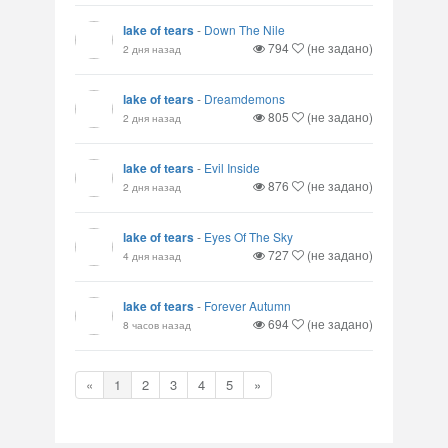
lake of tears
-
Down The Nile
794
(не задано)
2 дня назад
lake of tears
-
Dreamdemons
805
(не задано)
2 дня назад
lake of tears
-
Evil Inside
876
(не задано)
2 дня назад
lake of tears
-
Eyes Of The Sky
727
(не задано)
4 дня назад
lake of tears
-
Forever Autumn
694
(не задано)
8 часов назад
«
1
2
3
4
5
»