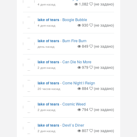
1,082
(не задано)
4 дня назад
lake of tears
-
Boogie Bubble
930
(не задано)
4 дня назад
lake of tears
-
Burn Fire Burn
849
(не задано)
день назад
lake of tears
-
Can Die No More
979
(не задано)
2 дня назад
lake of tears
-
Come Night I Reign
884
(не задано)
20 часов назад
lake of tears
-
Cosmic Weed
794
(не задано)
2 дня назад
lake of tears
-
Devil`s Diner
807
(не задано)
2 дня назад