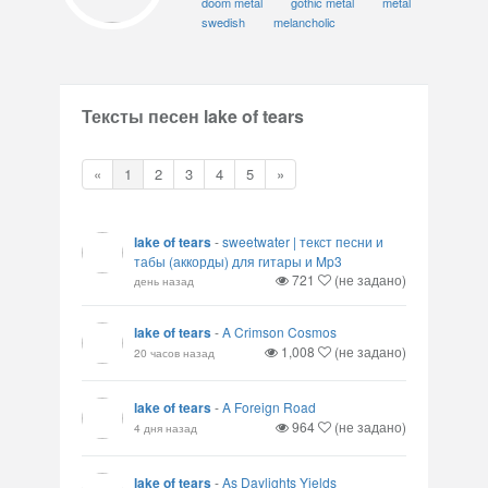
doom metal
gothic metal
metal
swedish
melancholic
Тексты песен lake of tears
«
1
2
3
4
5
»
lake of tears
-
sweetwater | текст песни и
табы (аккорды) для гитары и Mp3
721
(не задано)
день назад
lake of tears
-
A Crimson Cosmos
1,008
(не задано)
20 часов назад
lake of tears
-
A Foreign Road
964
(не задано)
4 дня назад
lake of tears
-
As Daylights Yields