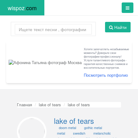
wispoz
.
com
Найти
Хотите запечатлеть незабываемые
моменты? Доверьте свои
фотографии профессионалу!
Услуги талантливого фотографа -
гарантия качественных снимков и
восхитительных портретов.
Посмотреть портфолио
Главная
lake of tears
lake of tears
lake of tears
doom metal
gothic metal
metal
swedish
melancholic