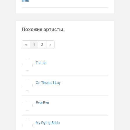
Illwil
Похожие артисты:
«
1
2
»
Tiamat
On Thorns I Lay
EverEve
My Dying Bride