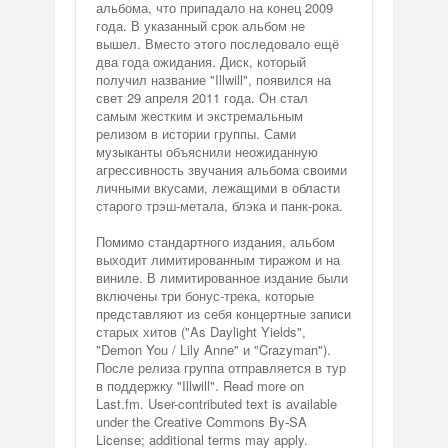
альбома, что припадало на конец 2009
года. В указанный срок альбом не
вышел. Вместо этого последовало ещё
два года ожидания. Диск, который
получил название "Illwill", появился на
свет 29 апреля 2011 года. Он стал
самым жестким и экстремальным
релизом в истории группы. Сами
музыканты объяснили неожиданную
агрессивность звучания альбома своими
личными вкусами, лежащими в области
старого трэш-метала, блэка и панк-рока.
Помимо стандартного издания, альбом
выходит лимитированным тиражом и на
виниле. В лимитированное издание были
включены три бонус-трека, которые
представляют из себя концертные записи
старых хитов ("As Daylight Yields",
"Demon You / Lily Anne" и "Crazyman").
После релиза группа отправляется в тур
в поддержку "Illwill". Read more on
Last.fm. User-contributed text is available
under the Creative Commons By-SA
License; additional terms may apply.