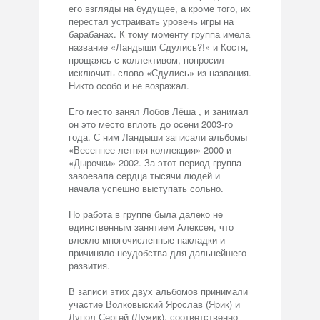
его взгляды на будущее, а кроме того, их
перестал устраивать уровень игры на
барабанах. К тому моменту группа имела
название «Ландыши Сдулись?!» и Костя,
прощаясь с коллективом, попросил
исключить слово «Сдулись» из названия.
Никто особо и не возражал.
Его место занял Лобов Лёша , и занимал
он это место вплоть до осени 2003-го
года. С ним Ландыши записали альбомы
«Весеннее-летняя коллекция»-2000 и
«Дырочки»-2002. За этот период группа
завоевала сердца тысячи людей и
начала успешно выступать сольно.
Но работа в группе была далеко не
единственным занятием Алексея, что
влекло многочисленные накладки и
причиняло неудобства для дальнейшего
развития.
В записи этих двух альбомов принимали
участие Волковыский Ярослав (Ярик) и
Лупол Сергей (Лужик), соответственно