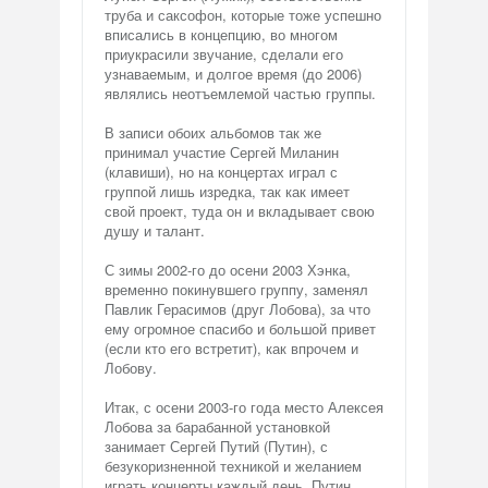
труба и саксофон, которые тоже успешно
вписались в концепцию, во многом
приукрасили звучание, сделали его
узнаваемым, и долгое время (до 2006)
являлись неотъемлемой частью группы.
В записи обоих альбомов так же
принимал участие Сергей Миланин
(клавиши), но на концертах играл с
группой лишь изредка, так как имеет
свой проект, туда он и вкладывает свою
душу и талант.
С зимы 2002-го до осени 2003 Хэнка,
временно покинувшего группу, заменял
Павлик Герасимов (друг Лобова), за что
ему огромное спасибо и большой привет
(если кто его встретит), как впрочем и
Лобову.
Итак, с осени 2003-го года место Алексея
Лобова за барабанной установкой
занимает Сергей Путий (Путин), с
безукоризненной техникой и желанием
играть концерты каждый день. Путин