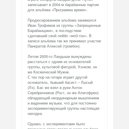
записывает в 2004-м барабанные партии
для альбома «Программа время».
Продюсированием альбома занимался
Иван Трофимов из группы «Запрещенные
Барабанщики», в последствии
сделавший свой лейбл «мп3-тон». В
записи альбома так же принимал участие
Панкратов Алексей (тромбон).
Летом 2005-го Ландыши вынуждены
расстаться с одним из основателей
группы, культовой фигурой, Хэнком, он
же Космический Мужик.
С тех пор на гитаре играет другой
основатель, бывший басист – Лысый
(Лэ). Бас же взял в руки Антон
Серебренников (Рост, он же Алигофрен)
обладающий неординарным мышлением
и видением музыки, что для постоянно
экспериментирующей группы настоящая
находка.
Однако, с экспериментами было
покончено сразу после выхода альбома