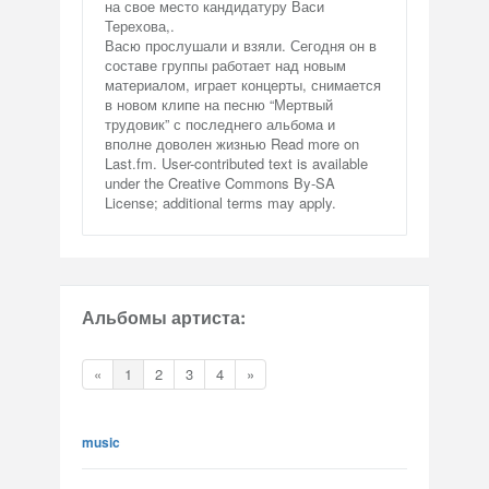
на свое место кандидатуру Васи
Терехова,.
Васю прослушали и взяли. Сегодня он в
составе группы работает над новым
материалом, играет концерты, снимается
в новом клипе на песню “Мертвый
трудовик” с последнего альбома и
вполне доволен жизнью Read more on
Last.fm. User-contributed text is available
under the Creative Commons By-SA
License; additional terms may apply.
Альбомы артиста:
«
1
2
3
4
»
music