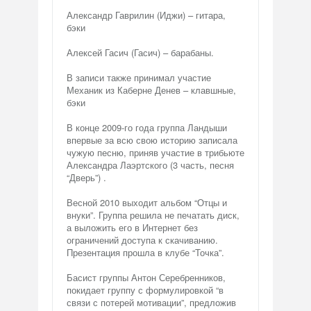
Александр Гаврилин (Иджи) – гитара,
бэки
Алексей Гасич (Гасич) – барабаны.
В записи также принимал участие
Механик из Каберне Денев – клавшные,
бэки
В конце 2009-го года группа Ландыши
впервые за всю свою историю записала
чужую песню, приняв участие в трибьюте
Александра Лаэртского (3 часть, песня
“Дверь”) .
Весной 2010 выходит альбом “Отцы и
внуки”. Группа решила не печатать диск,
а выложить его в Интернет без
ограничений доступа к скачиванию.
Презентация прошла в клубе “Точка”.
Басист группы Антон Серебренников,
покидает группу с формулировкой “в
связи с потерей мотивации”, предложив