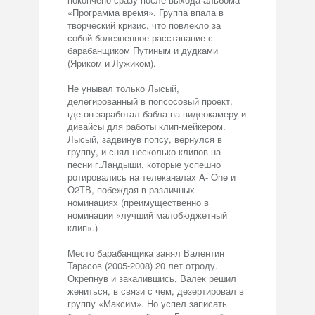
«Программа время». Группа впала в
творческий кризис, что повлекло за
собой болезненное расставание с
барабанщиком Путиным и дудками
(Яриком и Лужиком).
Не унывал только Лысый,
делегированный в попсосовый проект,
где он заработал бабла на видеокамеру и
дивайсы для работы клип-мейкером.
Лысый, задвинув попсу, вернулся в
группу, и снял несколько клипов на
песни г.Ландыши, которые успешно
ротировались на телеканалах A- One и
О2ТВ, побеждая в различных
номинациях (преимущественно в
номинации «лучший малобюджетный
клип».)
Место барабанщика занял Валентин
Тарасов (2005-2008) 20 лет отроду.
Окрепнув и закалившись, Валек решил
жениться, в связи с чем, дезертировал в
группу «Максим». Но успел записать