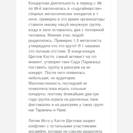
Концертная деятельность в период с 98-
по 99-й заключалась в «хэдлайнерстве»
сборных металлических концертов в 1
ночи, примерно в это время организаторы
ставили никому нахуй ненужную группу,
когда в зале оставалось два с половиной
человека. Мнения этих людей
разделялись. Примерно 1,5 металлиста
утверждали что это круто! И 1 называл
это полным отстоем. В конце-концов
Щеглов Костя, самый активист на тот
момент, уговорил таки Сида (Тараканы)
поставить группу в разогрев на их
концерт. После чего появилась
небольшая, но аудитория.
Малочисленность последней не
позволяла пока играть сольные
концерты, поэтому ближайшие два-три
года группа играла на различных панк-
фестивалях и на разогреве у таких групп
как Тараканы и Наив.
Летом 99-го у Кости Щеглова назрел
конфликт с остальными участниками
ансамбля, которая не совсем разделяла