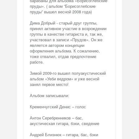
барабаны для альбома «Борисоглебские
пруды». ( альбом ”Борисоглебские
пруды” вышел весной 2008 года)
Дима Добрый - старый друг группы,
принял активное участие в возрождении
группы в качестве гитариста и, так же,
участвовал в записи «Прудов». Он же
является автором концепции
оформления альбома. К сожалению,
тоже отвалил, отдав предпочтение
работе.
Зимой 2009-го вышел полуакустический
альбом «Уеби ведром» и уже весной
занял первое место!
Альбом записывали:
Кременчугский Денис – голос
Антон Серебренников – бас,
акустическая гитара, бэки, сведение
Андрей Близнюк – гитара, бас, бэки