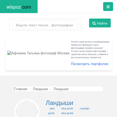
wispoz
.
com
Найти
Хотите запечатлеть незабываемые
моменты? Доверьте свои
фотографии профессионалу!
Услуги талантливого фотографа -
гарантия качественных снимков и
восхитительных портретов.
Посмотреть портфолио
Главная
Ландыши
Ландыши
Ландыши
ska
ska punk
russian
punk
ska-punk