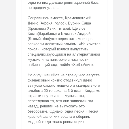
одна из них дальше репетиционной базы
не продвинулась.
Собравшись вместе, Кременчугский
Денис (Афоня, голос), Буркин Саша
(Кровавый Хэнк, гитара), Щеглов
Костя(барабаны) и Близнюк Андрей
(Лысый, бас)уже через пять месяцев
записали дебютный альбом `«Не хочется
покоя», который взялся выпустить
специализирующийся на альтернативной
музыке и на панк-роке в частности,
набирающий ход, лейбл «Хобгоблин».
Но обрушившийся на страну 9-го августа
финансовый кризис отодвинул идею
выпуска самого мощного и скандального
альбома 20-го века на 3-й план. Когда же
страсти поулеглись, музыканты,
переслушав то, что они записали год
назад, решили не выпускать это
безобразие. Однако, одна песня «Песня
красной шапочки» вошла в сборник
модной тогда «панк-революции».