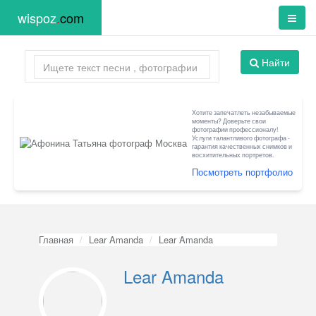
wispoz
.
com
Найти
Хотите запечатлеть незабываемые
моменты? Доверьте свои
фотографии профессионалу!
Услуги талантливого фотографа -
гарантия качественных снимков и
восхитительных портретов.
Посмотреть портфолио
Главная
Lear Amanda
Lear Amanda
Lear Amanda