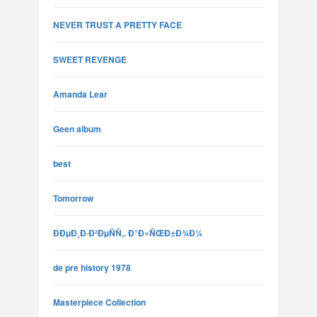
NEVER TRUST A PRETTY FACE
SWEET REVENGE
Amanda Lear
Geen album
best
Tomorrow
ÐÐµÐ¸Ð·Ð²ÐµÑÑ‚. Ð°Ð»ÑŒÐ±Ð¾Ð¼
de pre history 1978
Masterpiece Collection