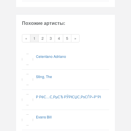
Похожие артисты:
«
1
2
3
4
5
»
Celentano Adriano
Sting, The
Р РёС…С‚РµСЂ РЎРІСЏС‚РѕСЃР»Р°РІ
Evans Bill