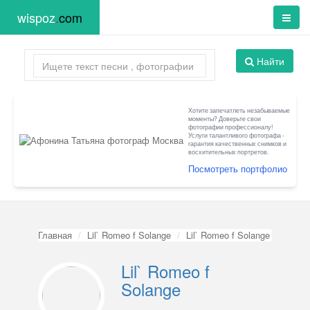
wispoz
.
com
Найти
Хотите запечатлеть незабываемые
моменты? Доверьте свои
фотографии профессионалу!
Услуги талантливого фотографа -
гарантия качественных снимков и
восхитительных портретов.
Посмотреть портфолио
Главная
Lil` Romeo f Solange
Lil` Romeo f Solange
Lil` Romeo f
Solange