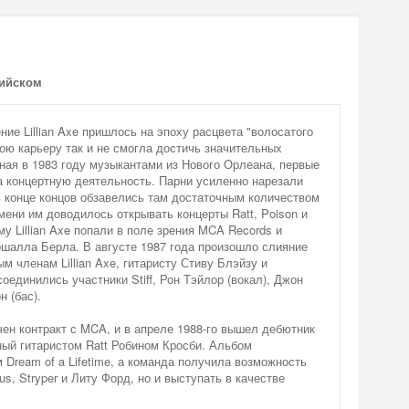
лийском
ние Lillian Axe пришлось на эпоху расцвета "волосатого
вою карьеру так и не смогла достичь значительных
ная в 1983 году музыкантами из Нового Орлеана, первые
а концертную деятельность. Парни усиленно нарезали
в конце концов обзавелись там достаточным количеством
мени им доводилось открывать концерты Ratt, Poison и
у Lillian Axe попали в поле зрения MCA Records и
ршалла Берла. В августе 1987 года произошло слияние
ым членам Lillian Axe, гитаристу Стиву Блэйзу и
оединились участники Stiff, Рон Тэйлор (вокал), Джон
н (бас).
ен контракт с MCA, и в апреле 1988-го вышел дебютник
нный гитаристом Ratt Робином Кросби. Альбом
Dream of a Lifetime, а команда получила возможность
us, Stryper и Литу Форд, но и выступать в качестве