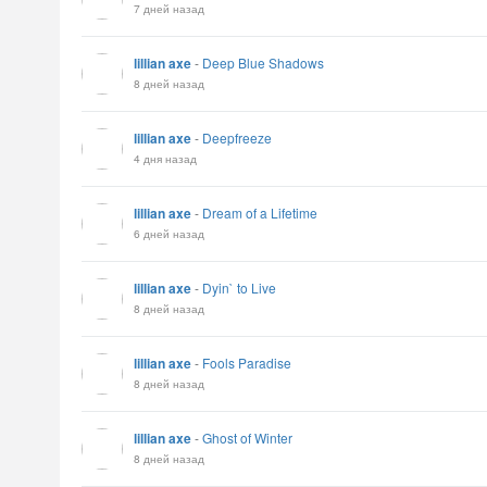
7 дней назад
lillian axe
-
Deep Blue Shadows
8 дней назад
lillian axe
-
Deepfreeze
4 дня назад
lillian axe
-
Dream of a Lifetime
6 дней назад
lillian axe
-
Dyin` to Live
8 дней назад
lillian axe
-
Fools Paradise
8 дней назад
lillian axe
-
Ghost of Winter
8 дней назад