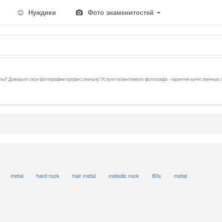
Нуждики
Фото знаменитостей
ы? Доверьте свои фотографии профессионалу! Услуги талантливого фотографа - гарантия качественных 
metal
hard rock
hair metal
melodic rock
80s
metal