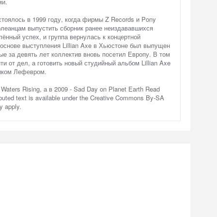
ми.
стоялось в 1999 году, когда фирмы Z Records и Pony
леанцам выпустить сборник ранее неиздававшихся
ённый успех, и группа вернулась к концертной
 основе выступления Lillian Axe в Хьюстоне был выпущен
вые за девять лет коллектив вновь посетил Европу. В том
и от дел, а готовить новый студийный альбом Lillian Axe
иком Лефевром.
aters Rising, а в 2009 - Sad Day on Planet Earth Read
ibuted text is available under the Creative Commons By-SA
y apply.