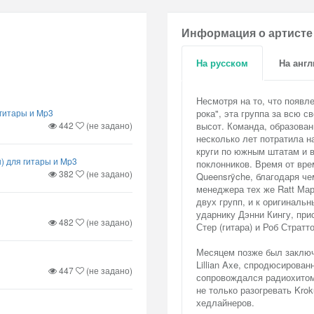
Информация о артисте
На русском
На анг
Несмотря на то, что появле
я гитары и Mp3
рока", эта группа за всю с
442
(не задано)
высот. Команда, образован
несколько лет потратила н
круги по южным штатам и 
ды) для гитары и Mp3
поклонников. Время от вре
382
(не задано)
Queensrÿche, благодаря чем
менеджера тех же Ratt Ма
двух групп, и к оригинальн
ударнику Дэнни Кингу, прис
482
(не задано)
Стер (гитара) и Роб Стратто
Месяцем позже был заключ
Lillian Axe, спродюсирова
447
(не задано)
сопровождался радиохитом 
не только разогревать Krok
хедлайнеров.