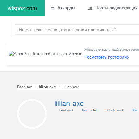
wispoz
.
com
Аккорды
Чарты радиостанций
Хотите запечатлеть незабываемые момент
Посмотреть портфолио
Главная
lillian axe
lillian axe
lillian axe
hard rock
hair metal
melodic rock
80s