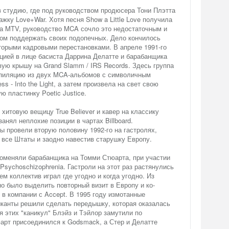
в студию, где под руководством продюсера Тони Плэтта
жку Love+War. Хотя песня Show a Little Love получила
на MTV, руководство MCA сочло это недостаточным и
ом поддержать своих подопечных. Дело кончилось
торыми кадровыми перестановками. В апреле 1991-го
екцией в лице басиста Даррина Делатте и барабанщика
ую крышу на Grand Slamm / IRS Records. Здесь группа
мпиляцию из двух MCA-альбомов с символичным
ss - Into the Light, а затем произвела на свет свою
 пластинку Poetic Justice.
хитовую вещицу True Believer и кавер на классику
 занял неплохие позиции в чартах Billboard.
 провели вторую половину 1992-го на гастролях,
 все Штаты и заодно навестив старушку Европу.
e поменяли барабанщика на Томми Стюарта, при участии
Psychoschizophrenia. Гастроли на этот раз растянулись
чем коллектив играл где угодно и когда угодно. Из
о было выделить повторный визит в Европу и ко-
в компании с Accept. В 1995 году измотанные
канты решили сделать передышку, которая оказалась
 этих "каникул" Блэйз и Тэйлор замутили по
арт присоединился к Godsmack, а Стер и Делатте