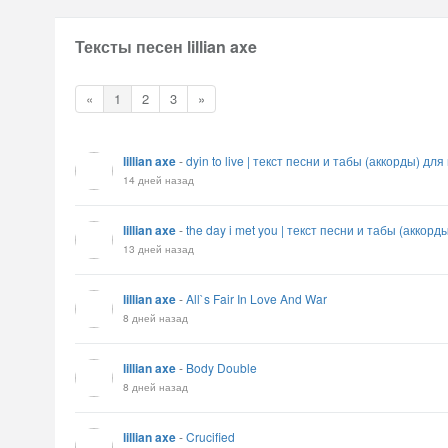
Тексты песен lillian axe
«
1
2
3
»
lillian axe
-
dyin to live | текст песни и табы (аккорды) дл
14 дней назад
lillian axe
-
the day i met you | текст песни и табы (аккор
13 дней назад
lillian axe
-
All`s Fair In Love And War
8 дней назад
lillian axe
-
Body Double
8 дней назад
lillian axe
-
Crucified