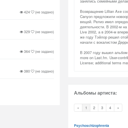
занялись семейными дела
Возвращение Lillian Axe со
424
(не задано)
Canyon предложили новоор
вещей. Релиз имел определ
деятельности. В 2002-м на
329
(не задано)
Live 2002, а в 2004-м впер
же году Тэйлор решил отойт
начали с вокалистом Дерр
364
(не задано)
В 2007 году вышел альбом W
more on Last.fm. User-contr
License; additional terms ma
380
(не задано)
Альбомы артиста:
«
1
2
3
4
»
Psychoschizophrenia