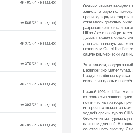
485
(не задано)
Осенью квинтет вернулся 
записал вторую полнометра
прописку в радиоэфире и 
отказалось должным образ
568
(не задано)
разрывом контракта и неко
Lillian Axe с новой ритм-с
Джина Барнетта обрели нов
375
(не задано)
для начала выпустила ко
названием Out of the Darkne
самую коммерчески удачную
379
(не задано)
Этот альбом, содержавший 
Badfinger (No Matter What),
Воодушевлённые музыканты
исколесив вдоль и поперёк
411
(не задано)
Весной 1993-го Lillian Ax
которого был записан диск 
почти что на три года, при
393
(не задано)
интересных моментов можн
хедлайнерский тур по США 
бесконечными турами музы
слишком длинной. Во время
402
(не задано)
собственному проекту, Стю