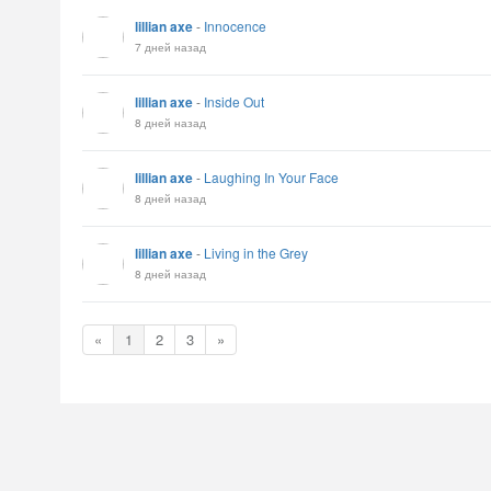
lillian axe
-
Innocence
7 дней назад
lillian axe
-
Inside Out
8 дней назад
lillian axe
-
Laughing In Your Face
8 дней назад
lillian axe
-
Living in the Grey
8 дней назад
«
1
2
3
»