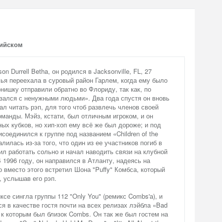
лийском
n Durrell Betha, он родился в Jacksonville, FL, 27
емья переехала в суровый район Гарлем, когда ему было
рнишку отправили обратно во Флориду, так как, по
зался с ненужными людьми». Два года спустя он вновь
ал читать рэп, для того чтоб развлечь членов своей
манды. Мэйз, кстати, был отличным игроком, и он
ых кубков, но хип-хоп ему всё же был дороже; и под
соединился к группе под названием «Children of the
алилась из-за того, что один из ее участников погиб в
л работать сольно и начал наводить связи на клубной
В 1996 году, он направился в Атланту, надеясь на
но вместо этого встретил Шона "Puffy" Комбса, который
, услышав его рэп.
се сингла группы 112 "Only You" (ремикс Combs'а), и
ся в качестве гостя почти на всех релизах лэйбла «Bad
, к которым был близок Combs. Он так же был гостем на