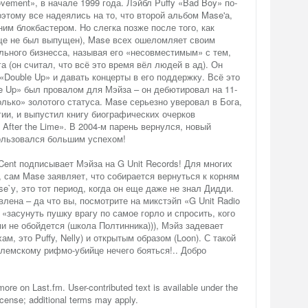
ement», в начале 1999 года. Лэйбл Puffy «Bad Boy» по-
оэтому все надеялись на то, что второй альбом Mase'а,
ним блокбастером. Но слегка позже после того, как
ще не был выпущен), Mase всех ошеломляет своим
ьного бизнесса, называя его «несовместимым» с тем,
га (он считал, что всё это время вёл людей в ад). Он
«Double Up» и давать концерты в его поддержку. Всё это
le Up» был провалом для Мэйза – он дебютировал на 11-
олько» золотого статуса. Mase серьезно уверовал в Бога,
гии, и выпустил книгу биографических очерков
ht After the Lime». В 2004-м парень вернулся, новый
ользовался большим успехом!
Cent подписывает Мэйза на G Unit Records! Для многих
 сам Mase заявляет, что собирается вернуться к корням
e`у, это тот период, когда он еще даже не знал Дидди.
влена – да что вы, посмотрите на микстэйп «G Unit Radio
 «засунуть пушку врагу по самое горло и спросить, кого
 не обойдется (школа Полтинника))), Мэйз задевает
ам, это Puffy, Nelly) и открытым образом (Loon). С такой
арлемскому рифмо-убийце нечего бояться!.. Добро
ore on Last.fm. User-contributed text is available under the
ense; additional terms may apply.