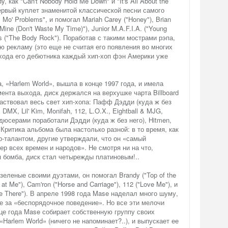
y, как "Can't Nobody Hold Me Down" и "It's All About the
первый куплет знаменитой классической песни самого
, Mo' Problems", и помогал Mariah Carey ("Honey"), Brian
Mine (Don't Waste My Time)"), Junior M.A.F.I.A. ("Young
s ("The Body Rock"). Поработав с такими мострами рэпа,
 рекламу (это еще не считая его появления во многих
ыхода его дебютника каждый хип-хоп фэн Америки уже
, «Harlem World», вышла в конце 1997 года, и имела
нта выхода, диск держался на верхушке чарта Billboard
аствовал весь свет хип-хопа: Пафф Дэдди (куда ж без
 DMX, Lil' Kim, Monifah, 112, L.O.X., Eightball & MJG,
родюсерами поработали Дэдди (куда ж без него), Hitmen,
. Критика альбома была настолько разной: в то время, как
-талантом, другие утверждали, что он «самый
р всех времен и народов». Не смотря ни на что,
я бомба, диск стал четырежды платиновым!..
еленые своими дуэтами, он помогал Brandy ("Top of the
' at Me"), Cam'ron ("Horse and Carriage"), 112 ("Love Me"), и
Me There"). В апреле 1998 года Mase наделал много шуму,
`е за «беспорядочное поведение». Но все эти мелочи
нце года Mase собирает собственную группу своих
«Harlem World» (ничего не напоминает?..), и выпускает ее