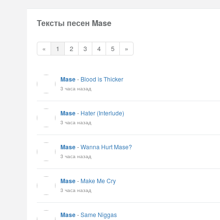
Тексты песен Mase
«
1
2
3
4
5
»
Mase
-
Blood is Thicker
3 часа назад
Mase
-
Hater (Interlude)
3 часа назад
Mase
-
Wanna Hurt Mase?
3 часа назад
Mase
-
Make Me Cry
3 часа назад
Mase
-
Same Niggas