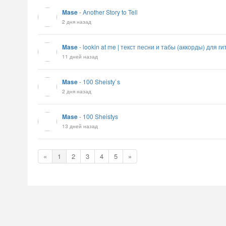
Mase
-
Another Story to Tell
2 дня назад
Mase
-
lookin at me | текст песни и табы (аккорды) для г
11 дней назад
Mase
-
100 Sheisty`s
2 дня назад
Mase
-
100 Sheistys
13 дней назад
«
1
2
3
4
5
»