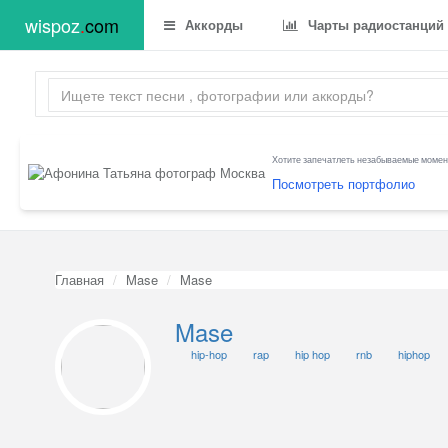
wispoz
.
com
Аккорды
Чарты радиостанций
Хотите запечатлеть незабываемые момент
Посмотреть портфолио
Главная
Mase
Mase
Mase
hip-hop
rap
hip hop
rnb
hiphop