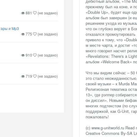
дебютный альбом, «The Mov
прежнему был на коне, и п
«Double Up», будет еще од
881
(не задано)
альбом был завершен (и е
решением ухода из музыкал
итары и Mp3
что он глубоко верует в Бо
775
(не задано)
отказался промоутировать 
привело к тому, что «Doub
м месте чарта, и достиг «т
много говорил насчет рели
910
(не задано)
«Revelations: There's a Lig
альбом «Welcome Back» п
Что мы видим сейчас – 50 
719
(не задано)
это стало неожиданностью,
своей музыки – к Murda Mas
Религиозная тематика оста
13», где рэппер собирается
он диссил». Новыми бифами
многих подтекстом (по слух
поддержкой, как G-Unit, г
пожаловать!
(c) www.g-unitworld.ru Read m
Creative Commons By-SA Lic