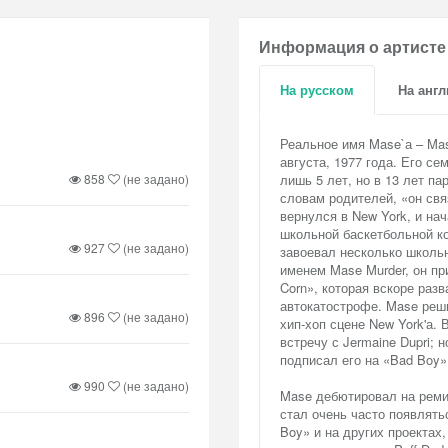
Информация о артисте
На русском
На анг
Реальное имя Mase`а – Maso
августа, 1977 года. Его с
858
(не задано)
лишь 5 лет, но в 13 лет па
словам родителей, «он свя
вернулся в New York, и нач
школьной баскетбольной ко
927
(не задано)
завоевал несколько школьн
именем Mase Murder, он при
Corn», которая вскоре разв
автокатострофе. Mase реши
896
(не задано)
хип-хоп сцене New York'а. 
встречу с Jermaine Dupri; 
подписал его на «Bad Boy»
990
(не задано)
Mase дебютировал на ремик
стал очень часто появлять
Boy» и на других проектах