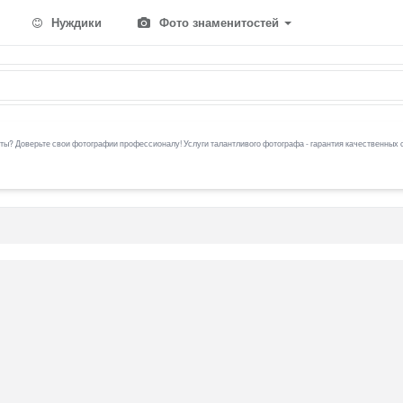
Нуждики
Фото знаменитостей
ы? Доверьте свои фотографии профессионалу! Услуги талантливого фотографа - гарантия качественных 