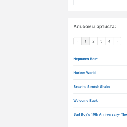
Альбомы артиста:
«
1
2
3
4
»
Neptunes Best
Harlem World
Breathe Stretch Shake
Welcome Back
Bad Boy's 10th Anniversary- The