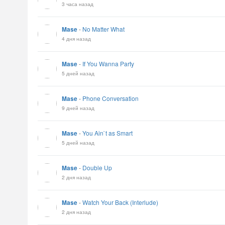
3 часа назад
Mase
-
No Matter What
4 дня назад
Mase
-
If You Wanna Party
5 дней назад
Mase
-
Phone Conversation
9 дней назад
Mase
-
You Ain`t as Smart
5 дней назад
Mase
-
Double Up
2 дня назад
Mase
-
Watch Your Back (Interlude)
2 дня назад