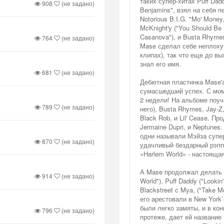
таких супер-хитах Puff Dadd
908
(не задано)
Benjamins", взял на себя 
Notorious B.I.G. "Mo' Money
McKnight'у ("You Should Be 
Casanova"), и Busta Rhyme
764
(не задано)
Mase сделал себе неплохую
клипах), так что еще до в
знал его имя.
681
(не задано)
Дебютная пластинка Mase'а
сумасшедший успех. С моме
2 недели! На альбоме поуч
789
(не задано)
него), Busta Rhymes, Jay-Z,
Black Rob, и Lil' Cease. П
Jermaine Dupri, и Neptunes
одни называли Мэйза супер
870
(не задано)
удачливый бездарный рэппе
«Harlem World» - настояща
А Mase продолжал делать з
914
(не задано)
World"), Puff Daddy ("Lookin
Blackstreet с Mya, ("Take 
его арестовали в New York
были легко замяты, и в ко
796
(не задано)
протеже, дает ей название 