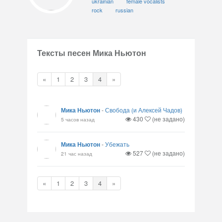
ukrainian
female vocalists
rock
russian
Тексты песен Мика Ньютон
«
1
2
3
4
»
Мика Ньютон
-
Свобода (и Алексей Чадов)
430
(не задано)
5 часов назад
Мика Ньютон
-
Убежать
527
(не задано)
21 час назад
«
1
2
3
4
»