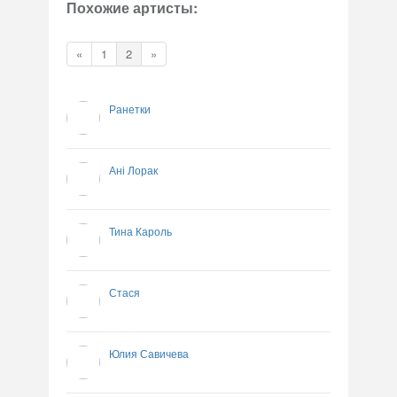
Похожие артисты:
«
1
2
»
Ранетки
Ані Лорак
Тина Кароль
Стася
Юлия Савичева