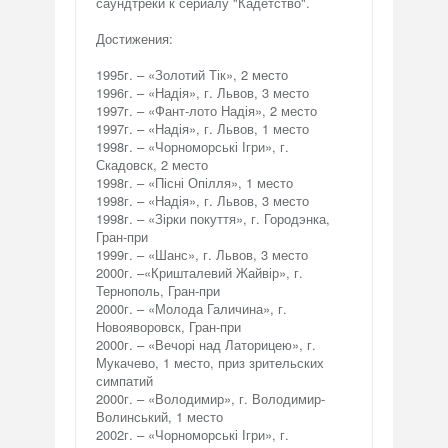
саундтреки к сериалу "Кадетство".
Достижения:
1995г. – «Золотий Тік», 2 место
1996г. – «Надія», г. Львов, 3 место
1997г. – «Фант-лото Надія», 2 место
1997г. – «Надія», г. Львов, 1 место
1998г. – «Чорноморські Ігри», г.
Скадовск, 2 место
1998г. – «Пісні Опілля», 1 место
1998г. – «Надія», г. Львов, 3 место
1998г. – «Зірки покуття», г. Городэнка,
Гран-при
1999г. – «Шанс», г. Львов, 3 место
2000г. –«Кришталевий Жайвір», г.
Тернополь, Гран-при
2000г. – «Молода Галичина», г.
Новояворовск, Гран-при
2000г. – «Вечорі над Латорицею», г.
Мукачево, 1 место, приз зрительских
симпатий
2000г. – «Володимир», г. Володимир-
Волинський, 1 место
2002г. – «Чорноморські Ігри», г.