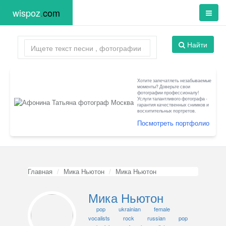
wispoz
.
com
Найти
Хотите запечатлеть незабываемые
моменты? Доверьте свои
фотографии профессионалу!
Услуги талантливого фотографа -
гарантия качественных снимков и
восхитительных портретов.
Посмотреть портфолио
Главная
Мика Ньютон
Мика Ньютон
Мика Ньютон
pop
ukrainian
female
vocalists
rock
russian
pop