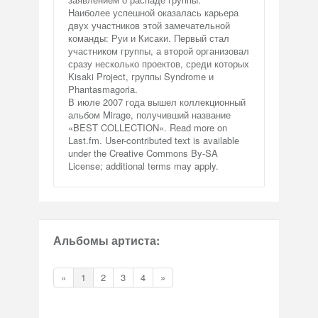
Наиболее успешной оказалась карьера
двух участников этой замечательной
команды: Руи и Кисаки. Первый стал
участником группы, а второй организовал
сразу несколько проектов, среди которых
Kisaki Project, группы Syndrome и
Phantasmagoria.
В июле 2007 года вышел коллекционный
альбом Mirage, получивший название
«BEST COLLECTION». Read more on
Last.fm. User-contributed text is available
under the Creative Commons By-SA
License; additional terms may apply.
Альбомы артиста:
«
1
2
3
4
»