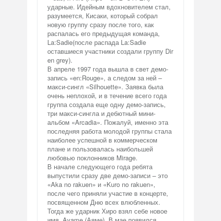
ударные. Идейным вдохновителем стал,
разумеется, Кисаки, который собрал
новую группу сразу после того, как
распалась его предыдущая команда,
La:Sadie(после распада La:Sadie
оставшиеся участники создали группу Dir
en grey).
В апреле 1997 года вышла в свет демо-
запись «en:Rouge», а следом за ней –
макси-сингл «Silhouette». Заявка была
очень неплохой, и в течение всего года
группа создала еще одну демо-запись,
три макси-сингла и дебютный мини-
альбом «Arcadia». Пожалуй, именно эта
последняя работа молодой группы стала
наиболее успешной в коммерческом
плане и пользовалась наибольшей
любовью поклонников Mirage.
В начале следующего года ребята
выпустили сразу две демо-записи – это
«Aka no rakuen» и «Kuro no rakuen»,
после чего приняли участие в концерте,
посвященном Дню всех влюбленных.
Тогда же ударник Хиро взял себе новое
имя, Ayame (Аяме). В мае появился