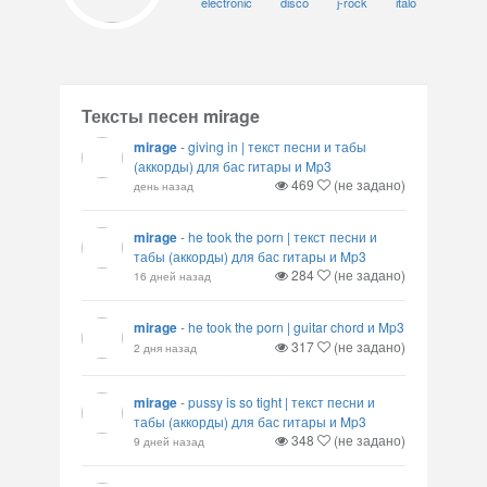
electronic
disco
j-rock
italo
Тексты песен mirage
mirage
-
giving in | текст песни и табы
(аккорды) для бас гитары и Mp3
469
(не задано)
день назад
mirage
-
he took the porn | текст песни и
табы (аккорды) для бас гитары и Mp3
284
(не задано)
16 дней назад
mirage
-
he took the porn | guitar chord и Mp3
317
(не задано)
2 дня назад
mirage
-
pussy is so tight | текст песни и
табы (аккорды) для бас гитары и Mp3
348
(не задано)
9 дней назад