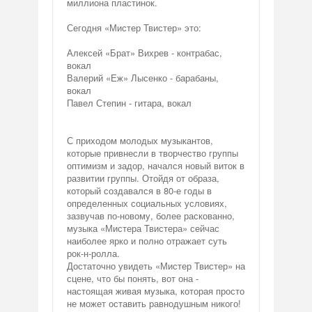
миллиона пластинок.
Сегодня «Мистер Твистер» это:
Алексей «Брат» Вихрев - контрабас,
вокал
Валерий «Еж» Лысенко - барабаны,
вокал
Павел Степин - гитара, вокал
С приходом молодых музыкантов,
которые привнесли в творчество группы
оптимизм и задор, начался новый виток в
развитии группы. Отойдя от образа,
который создавался в 80-е годы в
определенных социальных условиях,
зазвучав по-новому, более раскованно,
музыка «Мистера Твистера» сейчас
наиболее ярко и полно отражает суть
рок-н-ролла.
Достаточно увидеть «Мистер Твистер» на
сцене, что бы понять, вот она -
настоящая живая музыка, которая просто
не может оставить равнодушным никого!