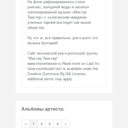
На фоне рафинированного стиля
унисекс, вычурной моды и засилья
синтезированной музыки «Мистер
Твистер» с хулиганским имиджем
уличных парней выглядят как вызов
обществу.
Ну что ж, все правильно, рок-н-ролл это
музыка бунтарей!
Сайт московской рок-н-ролльной группы
"Мистер Твистер"
www.mistertwister.ru Read more on Last.fm.
User-contributed text is available under the
Creative Commons By-SA License;
additional terms may apply.
Альбомы артиста:
«
1
2
3
4
»