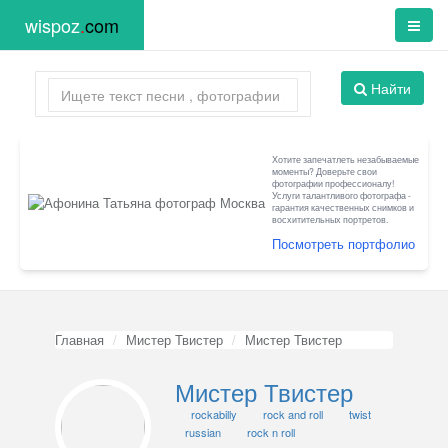
wispoz
.
com
Найти
Хотите запечатлеть незабываемые
моменты? Доверьте свои
фотографии профессионалу!
Услуги талантливого фотографа -
гарантия качественных снимков и
восхитительных портретов.
Посмотреть портфолио
Главная
Мистер Твистер
Мистер Твистер
Мистер Твистер
rockabilly
rock and roll
twist
russian
rock n roll