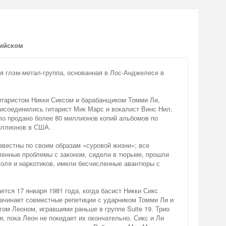
лийском
я глэм-метал-группа, основанная в Лос-Анджелесе в
гитаристом Никки Сиксом и барабанщиком Томми Ли,
исоединились гитарист Мик Марс и вокалист Винс Нил.
ло продано более 80 миллионов копий альбомов по
иллионов в США.
звестны по своим образам «суровой жизни»; все
ленные проблемы с законом, сидели в тюрьме, прошли
голя и наркотиков, имели бесчисленные авантюры с
ется 17 января 1981 года, когда басист Никки Сикс
начинает совместные репетиции с ударником Томми Ли и
гом Леоном, игравшими раньше в группе Suite 19. Трио
я, пока Леон не покидает их окончательно. Сикс и Ли