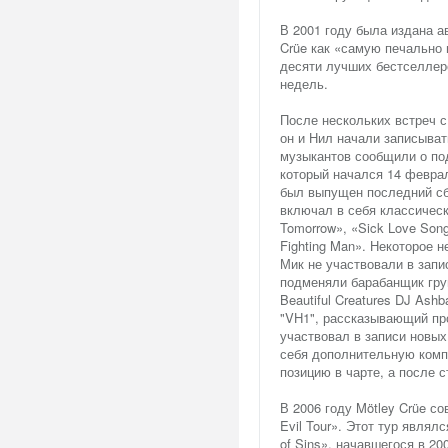
В 2001 году была издана а
Crüe как «самую печально 
десяти лучших бестселлеро
недель.
После нескольких встреч с
он и Нил начали записыват
музыкантов сообщили о по
который начался 14 феврал
был выпущен последний сбо
включал в себя классически
Tomorrow», «Sick Love Song
Fighting Man». Некоторое 
Мик не участвовали в запи
подменяли барабанщик гру
Beautiful Creatures DJ As
"VH1", рассказывающий про
участвовал в записи новых
себя дополнительную композ
позицию в чарте, а после 
В 2006 году Mötley Crüe со
Evil Tour». Этот тур явля
of Sins», начавшегося в 20