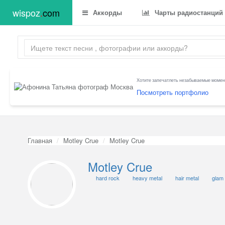
wispoz
.
com
Аккорды
Чарты радиостанций
Хотите запечатлеть незабываемые момент
Посмотреть портфолио
Главная
Motley Crue
Motley Crue
Motley Crue
hard rock
heavy metal
hair metal
glam