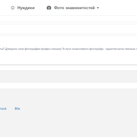
Нуждики
Фото знаменитостей
ы? Доверьте свои фотографии профессионалу! Услуги талантливого фотографа - гарантия качественных 
 rock
80s