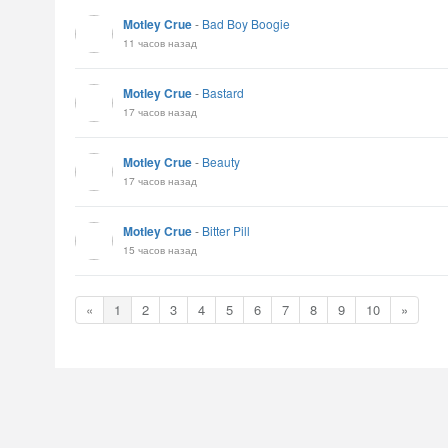
Motley Crue
-
Bad Boy Boogie
11 часов назад
Motley Crue
-
Bastard
17 часов назад
Motley Crue
-
Beauty
17 часов назад
Motley Crue
-
Bitter Pill
15 часов назад
«
1
2
3
4
5
6
7
8
9
10
»