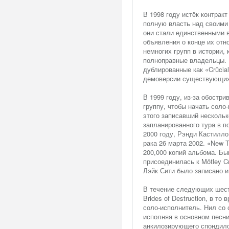
В 1998 году истёк контракт
полную власть над своими
они стали единственными 
объявления о конце их отно
немногих групп в истории,
полноправные владельцы. 
дублированные как «Crücia
демоверсии существующих 
В 1999 году, из-за обостр
группу, чтобы начать соло
этого записавший несколь
запланированного тура в п
2000 году, Рэнди Кастилло 
рака 26 марта 2002. «New 
200,000 копий альбома. Б
присоединилась к Mötley C
Лэйк Сити было записано и
В течение следующих шести
Brides of Destruction, в т
соло-исполнитель. Нил со
исполняя в основном песни
анкилозирующего спондило