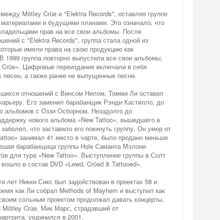
 между Mötley Crüe и "Elektra Records", оставляя группе
 материалами и будущими планами. Это означало, что
владельцами прав на все свои альбомы. После
шений с "Elektra Records", группа стала одной из
 которые имели права на свою продукцию как
В 1999 группа повторно выпустила все свои альбомы,
l Crüe». Цифровые переиздания включали в себя
песен, а также ранее не выпущенные песни.
ившихся отношений с Винсом Нилом, Томми Ли оставил
-карьеру. Его заменил барабанщик Рэнди Кастилло, до
ко альбомов с Оззи Осборном. Незадолго до
оддержку нового альбома «New Tattoo», вышедшего в
заболел, что заставило его покинуть группу. Он умер от
Tattoo» занимал 41 место в чарте, было продано меньше
ывшая барабанщица группы Hole Саманта Мэлони
rüe для тура «New Tattoo». Выступление группы в Солт
 вошло в состав DVD «Lewd, Crüed & Tattooed».
 лет Никки Сикс был задействован в проектах 58 и
о время как Ли собрал Methods of Mayhem и выступил как
 своим сольным проектом продолжал давать концерты,
 Mötley Crüe. Мик Марс, страдавший от
артрита, уединился в 2001.