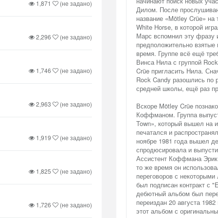
начинают поиск новых учас
1,871
(не задано)
Дилом. После прослушиван
название «Mötley Crüe» на
White Horse, в которой игр
Марс вспомнил эту фразу 
2,296
(не задано)
предположительно взятые и
время. Группе всё ещё тре
Винса Нила с группой Rock
1,746
(не задано)
Crüe пригласить Нила. Сна
Rock Candy разошлись по р
средней школы, ещё раз пр
2,963
(не задано)
Вскоре Mötley Crüe позна
Коффманом. Группа выпусти
Town», который вышел на и
печатался и распространялс
1,919
(не задано)
ноябре 1981 года вышел де
спродюсировала и выпустил
Ассистент Коффмана Эрик Г
то же время он использова
1,825
(не задано)
переговоров с некоторыми 
был подписан контракт с "E
дебютный альбом был пер
переиздан 20 августа 1982
1,726
(не задано)
этот альбом с оригинальны