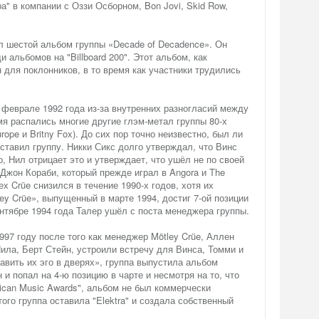
" в компании с Оззи Осборном, Bon Jovi, Skid Row,
л шестой альбом группы «Decade of Decadence». Он
и альбомов на "Billboard 200". Этот альбом, как
 для поклонников, в то время как участники трудились
.
 феврале 1992 года из-за внутренних разногласий между
мя распались многие другие глэм-метал группы 80-х
Europe и Britny Fox). До сих пор точно неизвестно, был ли
ставил группу. Никки Сикс долго утверждал, что Винс
о, Нил отрицает это и утверждает, что ушёл не по своей
Джон Кораби, который прежде играл в Angora и The
х Crüe снизился в течение 1990-х годов, хотя их
y Crüe», выпущенный в марте 1994, достиг 7-ой позиции
сентябре 1994 года Талер ушёл с поста менеджера группы.
997 году после того как менеджер Mötley Crüe, Аллен
ила, Берт Стейн, устроили встречу для Винса, Томми и
авить их эго в дверях», группа выпустила альбом
н и попал на 4-ю позицию в чарте и несмотря на то, что
ican Music Awards", альбом не был коммерчески
ого группа оставила "Elektra" и создала собственный