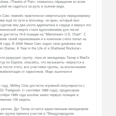
бома «Theatre of Pain» появилось обращение ко всем
ьбой не садиться за руль в пьяном виде.
ки Сикс перенёс практически смертельную передозировку
мер ещё по пути в больницу, но врач, который был
 сделав ему два укола адреналина в сердце и вернул его
линической смерти стали вдохновением для песни
ая достигла 16-й позиции на "Mainstream U.S. Chart". С
евник своей героиномании и в конечном счёте попал на
8 года. В 2006 Никки Сикс издал свои дневники как
 Diaries; A Year in the Life of a Shattered Rockstar».
чти разрушил группу, пока их менеджеры Талер и МакГи
тур по Европе, опасаясь, что музыканты «вернутся в
е после этого, все участники группы, за исключением
реабилитации от наркотиков. Марс вылечился
 году, Mötley Crüe достигли огромной популярности с
Dr. Feelgood» (1 сентября 1989 года), продюсером
октября 1989 года альбом занял первую позицию и
тяжении 109 недель.
л уволен. Дуг Талер остался единственным менеджером
кве группа приняла участие в "Международном