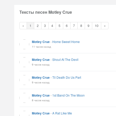
Тексты песен Motley Crue
«
1
2
3
4
5
6
7
8
9
10
»
Motley Crue
-
Home Sweet Home
11 часов назад
Motley Crue
-
Shout At The Devil
9 часов назад
Motley Crue
-
Til Death Do Us Part
9 часов назад
Motley Crue
-
1st Band On The Moon
8 часов назад
Motley Crue
-
A Rat Like Me