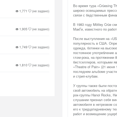
Во время тура «Crüesing Th
широко освещаемых прессо
1,771
(не задано)
связи с бедственным фина
В 1983 году Mötley Crüe 
1,905
(не задано)
МакГи, известного по работ
После выступления на «US 
популярность в США. Опре
1,749
(не задано)
одежда, ботинки на высоки
постоянное употребление а
глэм-рока, на протяжении 
бестселлеров, которыми явл
1,810
(не задано)
«Theatre of Pain» (21 июня 1
последнем альбоме участн
и стрип-клубам.
У группы также были посто
свой автомобиль на обратн
рок-группы Hanoi Rocks, Н
слушании признал себя ви
автомобиля в нетрезвом с
его к тридцатидневному т
работ и возмещению ущерб