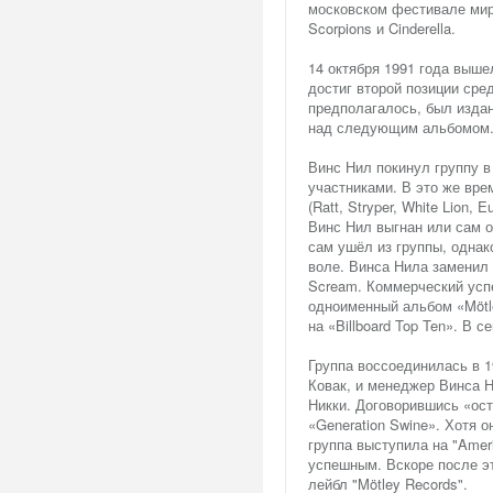
московском фестивале мира
Scorpions и Cinderella.
14 октября 1991 года выше
достиг второй позиции сред
предполагалось, был издан
над следующим альбомом
Винс Нил покинул группу в
участниками. В это же вре
(Ratt, Stryper, White Lion, 
Винс Нил выгнан или сам о
сам ушёл из группы, однак
воле. Винса Нила заменил 
Scream. Коммерческий успе
одноименный альбом «Mötle
на «Billboard Top Ten». В 
Группа воссоединилась в 1
Ковак, и менеджер Винса Н
Никки. Договорившись «ост
«Generation Swine». Хотя о
группа выступила на "Amer
успешным. Вскоре после эт
лейбл "Mötley Records".