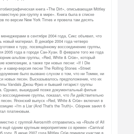
втобиографическая книга «The Dirt», описывающая Mötley
известную рок-группу в мире». Книга была в списке
в по версии New York Times и провела там десять
 менеджерами в сентябре 2004 года, Сикс объявил, что
ь новый материал. В декабре 2004 года четверо
дготовке к туру, посвящённому воссоединению группы,
я 2005 года в городе Сан-Хуан. В феврале того же года
рник-альбом группы, «Red, White & Crüe», который
е композиции, а также три новых песни: «If I Die
» и кавер-версия песни The Rolling Stones «Street
недоумение было вызвано слухом о том, что ни Томми, ни
си новых песен. Высказывалось предположение, что их
ппы Vandals Джош Фриз и бывший гитарист группы
hba. Однако, вышедший позже документальный фильм
 воссоединение группы, показал, что Ли действительно
 песен. Японский выпуск «Red, White & Crüe» включил в
ицию «I'm a Liar (And That's the Truth)». Cборник занял 6
стал платиновым.
вместно с группой Aerosmith отправились на «Route of All
лся ещё одним крупным мероприятием со времен «Carnival
05 году. В июне 2007 года Mötley Crüe приняли участие в