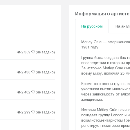
Информация о артисте
На русском
На анг
Mötley Crüe — американска
1981 году.
2,359
(не задано)
Группа была создана бас-
впоследствии к которым пр
За историю Mötley Crüe бы
2,438
(не задано)
всему миру, включая 25 м
Кроме того члены группы и
участники имели многочис
2,402
(не задано)
через зависимость от алко
женщинами.
История Mötley Crüe начина
2,299
(не задано)
покидает группу London и 
вокалистом-гитаристом Гре
репетирует некоторое врем