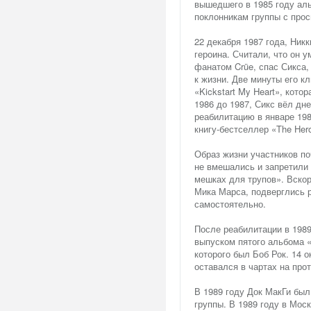
вышедшего в 1985 году аль
поклонникам группы с прос
22 декабря 1987 года, Ник
героина. Считали, что он у
фанатом Crüe, спас Сикса,
к жизни. Две минуты его к
«Kickstart My Heart», котор
1986 до 1987, Сикс вёл дн
реабилитацию в январе 198
книгу-бестселлер «The Heroin
Образ жизни участников по
не вмешались и запретили 
мешках для трупов». Вскор
Мика Марса, подверглись 
самостоятельно.
После реабилитации в 1989
выпуском пятого альбома «
которого был Боб Рок. 14 
оставался в чартах на про
В 1989 году Док МакГи бы
группы. В 1989 году в Мос