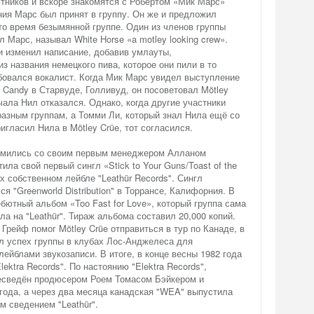
тников и вскоре знакомятся с Робертом «Мик Марс»
ия Марс был принят в группу. Он же и предложил
 то время безымянной группе. Один из членов группы
ал Марс, называл White Horse «a motley looking crew».
и изменил написание, добавив умлауты,
з названия немецкого пива, которое они пили в то
бовался вокалист. Когда Мик Марс увидел выступление
 Candy в Старвуде, Голливуд, он посоветовал Mötley
чала Нил отказался. Однако, когда другие участники
азным группам, а Томми Ли, который знал Нила ещё со
игласил Нила в Mötley Crüe, тот согласился.
комились со своим первым менеджером Алланом
ла свой первый сингл «Stick to Your Guns/Toast of the
х собственном лейбле "Leathür Records". Сингл
я "Greenworld Distribution" в Торрансе, Калифорния. В
бютный альбом «Too Fast for Love», который группа сама
а на "Leathür". Тираж альбома составил 20,000 копий.
рейф помог Mötley Crüe отправиться в тур по Канаде, в
л успех группы в клубах Лос-Анджелеса для
лейблами звукозаписи. В итоге, в конце весны 1982 года
lektra Records". По настоянию "Elektra Records",
есведён продюсером Роем Томасом Бэйкером и
 года, а через два месяца канадская "WEA" выпустила
м сведением "Leathür".