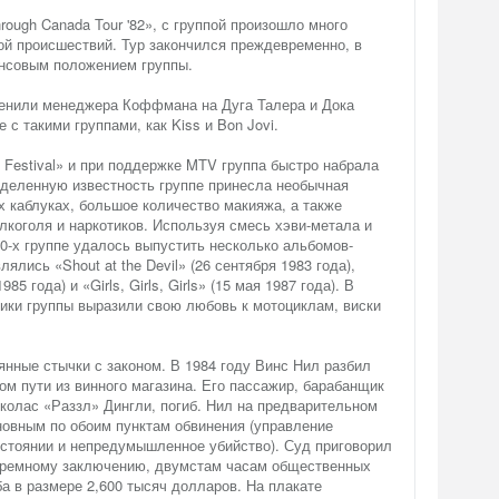
rough Canada Tour '82», с группой произошло много
й происшествий. Тур закончился преждевременно, в
нсовым положением группы.
сменили менеджера Коффмана на Дуга Талера и Дока
е с такими группами, как Kiss и Bon Jovi.
Festival» и при поддержке MTV группа быстро набрала
деленную известность группе принесла необычная
х каблуках, большое количество макияжа, а также
лкоголя и наркотиков. Используя смесь хэви-метала и
80-х группе удалось выпустить несколько альбомов-
ялись «Shout at the Devil» (26 сентября 1983 года),
985 года) и «Girls, Girls, Girls» (15 мая 1987 года). В
ики группы выразили свою любовь к мотоциклам, виски
янные стычки с законом. В 1984 году Винс Нил разбил
ом пути из винного магазина. Его пассажир, барабанщик
иколас «Раззл» Дингли, погиб. Нил на предварительном
новным по обоим пунктам обвинения (управление
остоянии и непредумышленное убийство). Суд приговорил
юремному заключению, двумстам часам общественных
а в размере 2,600 тысяч долларов. На плакате