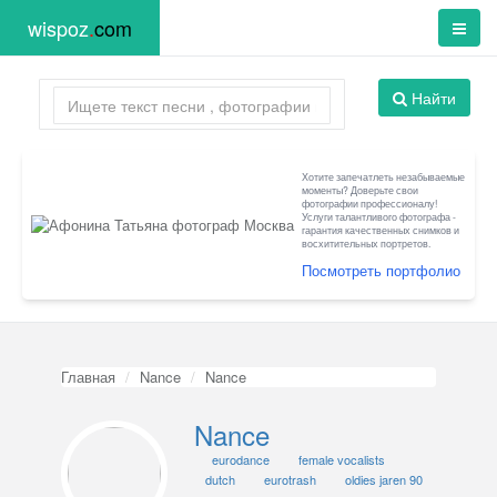
wispoz
.
com
Найти
Хотите запечатлеть незабываемые
моменты? Доверьте свои
фотографии профессионалу!
Услуги талантливого фотографа -
гарантия качественных снимков и
восхитительных портретов.
Посмотреть портфолио
Главная
Nance
Nance
Nance
eurodance
female vocalists
dutch
eurotrash
oldies jaren 90