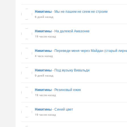
Никитины
-
Мы не пашем не сеем не строим
6 дней назад
Никитины
-
На далекой Амазонке
19 часов назад
Никитины
-
Переведи меня через Майдан (старый лирн
4 часа назад
Никитины
-
Под музыку Вивальди
9 дней назад
Никитины
-
Резиновый ежик
19 часов назад
Никитины
-
Синий цвет
19 часов назад