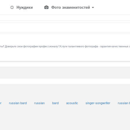
Нуждики
Фото знаменитостей
ы? Доверьте свои фотографии профессионалу! Услуги талантливого фотографа - гарантия качественных 
r
russian bard
russian
bard
acoustic
singer-songwriter
russian 