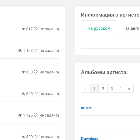
Информация о артисте
На русском
На анг
817
(не задано)
1,163
(не задано)
Альбомы артиста:
630
(не задано)
«
1
2
3
4
»
645
(не задано)
music
1,725
(не задано)
829
(не задано)
Download