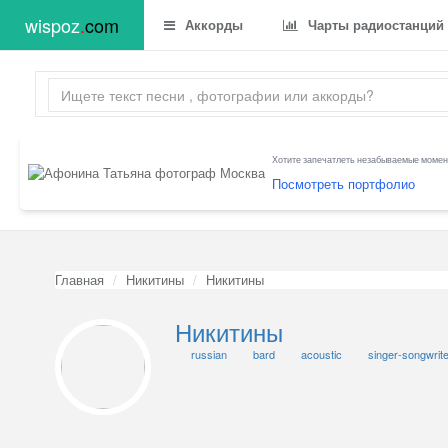
wispoz
.
com
Аккорды
Чарты радиостанций
Хотите запечатлеть незабываемые момент
Посмотреть портфолио
Главная
Никитины
Никитины
Никитины
russian
bard
acoustic
singer-songwrite