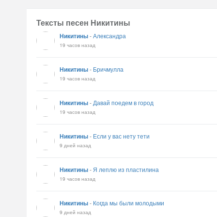
Тексты песен Никитины
Никитины
-
Александра
19 часов назад
Никитины
-
Бричмулла
19 часов назад
Никитины
-
Давай поедем в город
19 часов назад
Никитины
-
Если у вас нету тети
9 дней назад
Никитины
-
Я леплю из пластилина
19 часов назад
Никитины
-
Когда мы были молодыми
9 дней назад