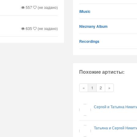
557
(не задано)
iMusic
Nieznany Album
635
(не задано)
Recordings
Похожие артисты:
«
1
2
»
Сергей и Татьяна Никит
Татьяна и Сергей Никит