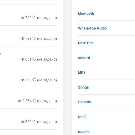
bluetooth
722
(не задано)
WhatsApp Audio
723
(не задано)
New Title
и
sdcard
631
(не задано)
MP3
650
(не задано)
Songs
2,264
(не задано)
Sounds
(null)
562
(не задано)
mabilo