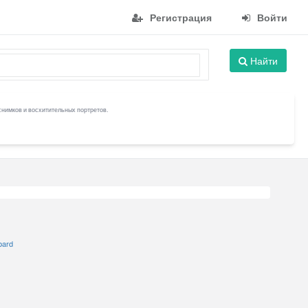
Регистрация
Войти
Найти
снимков и восхитительных портретов.
bard