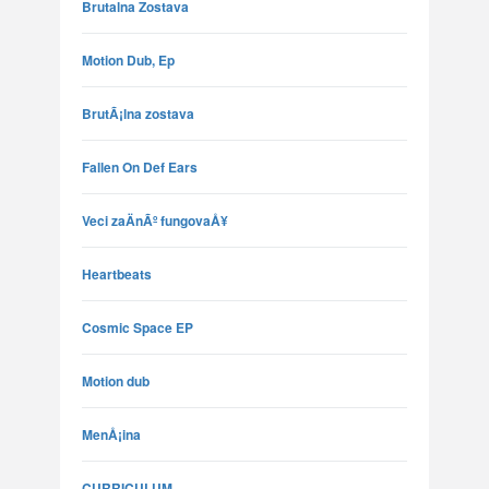
Brutalna Zostava
Motion Dub, Ep
BrutÃ¡lna zostava
Fallen On Def Ears
Veci zaÄnÃº fungovaÅ¥
Heartbeats
Cosmic Space EP
Motion dub
MenÅ¡ina
CURRICULUM