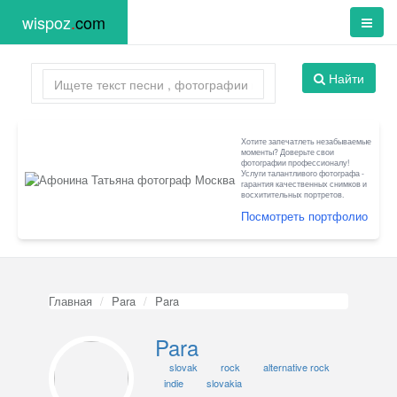
wispoz
.
com
Найти
Хотите запечатлеть незабываемые
моменты? Доверьте свои
фотографии профессионалу!
Услуги талантливого фотографа -
гарантия качественных снимков и
восхитительных портретов.
Посмотреть портфолио
Главная
Para
Para
Para
slovak
rock
alternative rock
indie
slovakia