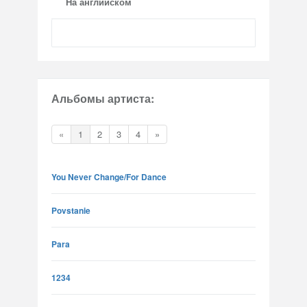
На английском
Альбомы артиста:
«
1
2
3
4
»
You Never Change/For Dance
Povstanie
Para
1234