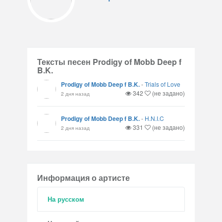
Тексты песен Prodigy of Mobb Deep f
B.K.
Prodigy of Mobb Deep f B.K.
-
Trials of Love
342
(не задано)
2 дня назад
Prodigy of Mobb Deep f B.K.
-
H.N.I.C
331
(не задано)
2 дня назад
Информация о артисте
На русском