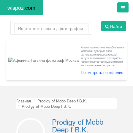
wispoz
.
com
Найти
Хотите запечатлеть незабываемые
моменты? Доверьте свои
фотографии профессионалу!
Услуги талантливого фотографа -
гарантия качественных снимков и
восхитительных портретов.
Посмотреть портфолио
Главная
Prodigy of Mobb Deep f B.K.
Prodigy of Mobb Deep f B.K.
Prodigy of Mobb
Deep f B.K.