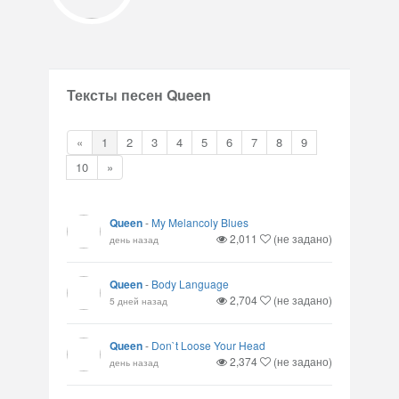
Тексты песен Queen
«
1
2
3
4
5
6
7
8
9
10
»
Queen
-
My Melancoly Blues
2,011
(не задано)
день назад
Queen
-
Body Language
2,704
(не задано)
5 дней назад
Queen
-
Don`t Loose Your Head
2,374
(не задано)
день назад