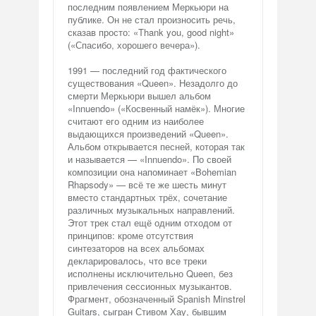
последним появлением Меркьюри на
публике. Он не стал произносить речь,
сказав просто: «Thank you, good night»
(«Спасибо, хорошего вечера»).
1991 — последний год фактического
существования «Queen». Незадолго до
смерти Меркьюри вышел альбом
«Innuendo» («Косвенный намёк»). Многие
считают его одним из наиболее
выдающихся произведений «Queen».
Альбом открывается песней, которая так
и называется — «Innuendo». По своей
композиции она напоминает «Bohemian
Rhapsody» — всё те же шесть минут
вместо стандартных трёх, сочетание
различных музыкальных направлений.
Этот трек стал ещё одним отходом от
принципов: кроме отсутствия
синтезаторов на всех альбомах
декларировалось, что все треки
исполнены исключительно Queen, без
привлечения сессионных музыкантов.
Фрагмент, обозначенный Spanish Minstrel
Guitars, сыгран Стивом Хау, бывшим