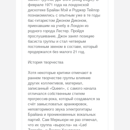
феврале 1971 года на лондонской
дискотеке Брайан Мэй и Роджер Тейлор
познакомились с опытным уже в те годы
бас-гитаристом Джоном Диконом,
приехавшим на учебу в Лондон из
родного города Лестер. Пройдя
прослушивание, Джон занял позицию
басиста группы и стал четверым
постоянным звеном в составе, который
продержался без малого 21 год.
История творчества
Хотя некоторые критики отмечают в
раннем творчестве группы влияние
других коллективов, материал,
записанный «Queen», с самого начала
отличался собственным стилем
прогрессив-рока, который создавался за
счёт замысловатых аранжировок,
неповторимого звука электрогитары
Брайана и проникновенных вокальных
партий. Сам Меркьюри не раз отмечал,
что их группа «выросла» на «Led
Zeppelin» и Джими Хендриксе.