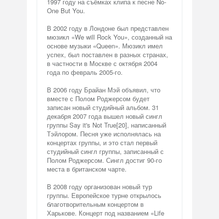
1997 году на съёмках клипа к песне No-
One But You.
В 2002 году в Лондоне был представлен
мюзикл «We will Rock You», созданный на
основе музыки «Queen». Мюзикл имел
успех, был поставлен в разных странах,
в частности в Москве с октября 2004
года по февраль 2005-го.
В 2006 году Брайан Мэй объявил, что
вместе с Полом Роджерсом будет
записан новый студийный альбом. 31
декабря 2007 года вышел новый сингл
группы Say it's Not True[20], написанный
Тэйлором. Песня уже исполнялась на
концертах группы, и это стал первый
студийный сингл группы, записанный с
Полом Роджерсом. Сингл достиг 90-го
места в британском чарте.
В 2008 году организован новый тур
группы. Европейское турне открылось
благотворительным концертом в
Харькове. Концерт под названием «Life