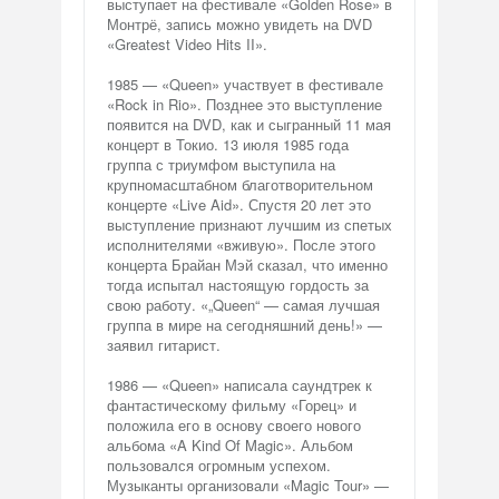
выступает на фестивале «Golden Rose» в
Монтрё, запись можно увидеть на DVD
«Greatest Video Hits II».
1985 — «Queen» участвует в фестивале
«Rock in Rio». Позднее это выступление
появится на DVD, как и сыгранный 11 мая
концерт в Токио. 13 июля 1985 года
группа с триумфом выступила на
крупномасштабном благотворительном
концерте «Live Aid». Спустя 20 лет это
выступление признают лучшим из спетых
исполнителями «вживую». После этого
концерта Брайан Мэй сказал, что именно
тогда испытал настоящую гордость за
свою работу. «„Queen“ — самая лучшая
группа в мире на сегодняшний день!» —
заявил гитарист.
1986 — «Queen» написала саундтрек к
фантастическому фильму «Горец» и
положила его в основу своего нового
альбома «A Kind Of Magic». Альбом
пользовался огромным успехом.
Музыканты организовали «Magic Tour» —