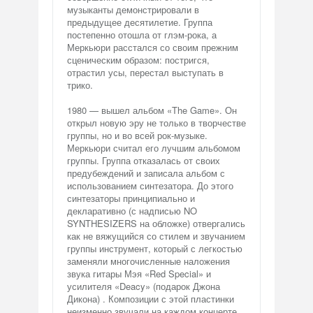
музыканты демонстрировали в
предыдущее десятилетие. Группа
постепенно отошла от глэм-рока, а
Меркьюри расстался со своим прежним
сценическим образом: постригся,
отрастил усы, перестал выступать в
трико.
1980 — вышел альбом «The Game». Он
открыл новую эру не только в творчестве
группы, но и во всей рок-музыке.
Меркьюри считал его лучшим альбомом
группы. Группа отказалась от своих
предубеждений и записала альбом с
использованием синтезатора. До этого
синтезаторы принципиально и
декларативно (с надписью NO
SYNTHESIZERS на обложке) отвергались
как не вяжущийся со стилем и звучанием
группы инструмент, который с легкостью
заменяли многочисленные наложения
звука гитары Мэя «Red Special» и
усилителя «Deacy» (подарок Джона
Дикона) . Композиции с этой пластинки
неизменно звучали на каждом концерте,