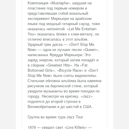
Композиция «Mustapha», шедшая на
пластинке под первым номером и
представлявшая собой вокальный
эксперимент Меркьюри на арабском
языке под мощный гитарный саунд, тоже
оказалась непонятой. «Let Me Entertain
You» оказалась ближе к хэви-металу, но
отлично вписалась в этот альбом.
Ударный трек диска — «Don't Stop Me
Now» — одна из лучших песен «Queen»,
написанных Фредди Меркьюри. Это
заряд энергии, который затем попадёт и
в сборник «Greatest Hits». На «Fat
Bottomed Girls», «Bicycle Race» и «Don’t
Stop Me Now» были сняты видеоклипы.
Стильная обложка альбома была навеяна
рисунком на берлинской стене, который
увидели музыканты во время поездки по
городу. Несмотря на критику, «Jazz»
поднялся до второй строчки в
Великобритании и до шестой в США.
Группа во время тура Jazz Tour
1979 — увидел свет «Live Killers» —