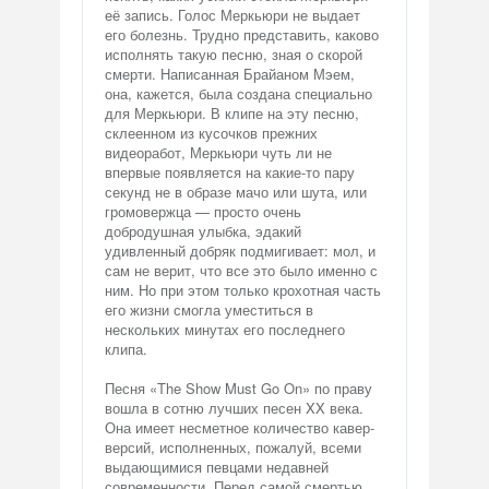
её запись. Голос Меркьюри не выдает
его болезнь. Трудно представить, каково
исполнять такую песню, зная о скорой
смерти. Написанная Брайаном Мэем,
она, кажется, была создана специально
для Меркьюри. В клипе на эту песню,
склеенном из кусочков прежних
видеоработ, Меркьюри чуть ли не
впервые появляется на какие-то пару
секунд не в образе мачо или шута, или
громовержца — просто очень
добродушная улыбка, эдакий
удивленный добряк подмигивает: мол, и
сам не верит, что все это было именно с
ним. Но при этом только крохотная часть
его жизни смогла уместиться в
нескольких минутах его последнего
клипа.
Песня «The Show Must Go On» по праву
вошла в сотню лучших песен XX века.
Она имеет несметное количество кавер-
версий, исполненных, пожалуй, всеми
выдающимися певцами недавней
современности. Перед самой смертью