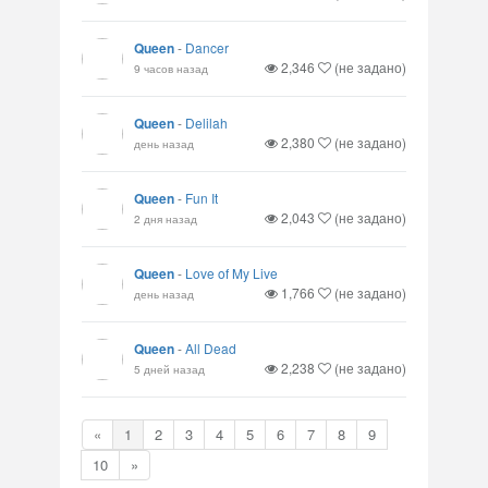
Queen
-
Dancer
2,346
(не задано)
9 часов назад
Queen
-
Delilah
2,380
(не задано)
день назад
Queen
-
Fun It
2,043
(не задано)
2 дня назад
Queen
-
Love of My Live
1,766
(не задано)
день назад
Queen
-
All Dead
2,238
(не задано)
5 дней назад
«
1
2
3
4
5
6
7
8
9
10
»