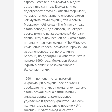
строго. Вместе с альбомом выходит
сразу пять синглов. Выход клипов
подогревает слухи о болезни Меркьюри,
которые теперь активно опровергаются
как музыкантами группы, так и самим
Меркьюри. Обложка «The Miracle» тоже
стала поводом для споров, но, скорее
всего, именно из-за возможной болезни
певца. Титульной песней альбома стала
пятиминутная композиция «The Miracle».
Изменение голоса, возможно, произошло
из-за непосредственного влияния
болезни, но доподлинно известно, что в
начале 1990 года Меркьюри бросил
курить в связи с развивающейся
болезнью лёгких.
1990 — не появляется никакой
информации о группе, все её члены
сообщают, что «всё нормально», однако
столь резкая смена стиля жизни и
имиджа вызвала закономерное
удивление и тревогу фанатов. «Queen»
получила музыкальную премию «Brit
Awards», и этот выход окажется