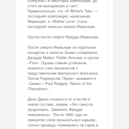
Everyone») и некоторых композиций, до
этого не выходивших в свет.
Примечательно, что «A Winter's Tale» —
последняя композиция, написанная
Меркьюри, а «Mother Love» стала
последней записью вокала Меркьюри.
Группа после смерти Фредди Меркьюри
После смерти Меркьюри на отдельных
концертах и записях Queen солировали
Джордж Майкл, Робби Уильямс и группа
«Five». Однако самым успешным
оказался союз музыкантов с
представителем британского блюз-рока
Полом Роджерсом. Проект называется
«Queen + Paul Rodgers. Return of the
Champions».
Джон Дикон отказался от участия в
новом составе, заявив: «Нет смысла
продолжать. Заменить Фредди
невозможно». После 1995 года он
прекратил свою музыкальную карьеру,
только однажды появившись на сцене в