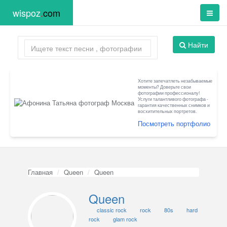
wispoz
.
com
Найти
Хотите запечатлеть незабываемые
моменты? Доверьте свои
фотографии профессионалу!
Услуги талантливого фотографа -
гарантия качественных снимков и
восхитительных портретов.
Посмотреть портфолио
Главная
Queen
Queen
Queen
classic rock
rock
80s
hard
rock
glam rock