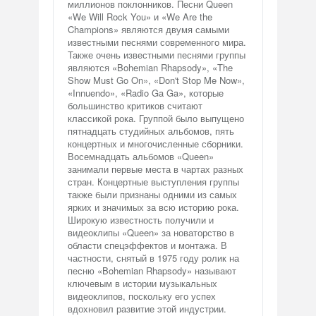
миллионов поклонников. Песни Queen
«We Will Rock You» и «We Are the
Champions» являются двумя самыми
известными песнями современного мира.
Также очень известными песнями группы
являются «Bohemian Rhapsody», «The
Show Must Go On», «Don't Stop Me Now»,
«Innuendo», «Radio Ga Ga», которые
большинство критиков считают
классикой рока. Группой было выпущено
пятнадцать студийных альбомов, пять
концертных и многочисленные сборники.
Восемнадцать альбомов «Queen»
занимали первые места в чартах разных
стран. Концертные выступления группы
также были признаны одними из самых
ярких и значимых за всю историю рока.
Широкую известность получили и
видеоклипы «Queen» за новаторство в
области спецэффектов и монтажа. В
частности, снятый в 1975 году ролик на
песню «Bohemian Rhapsody» называют
ключевым в истории музыкальных
видеоклипов, поскольку его успех
вдохновил развитие этой индустрии.