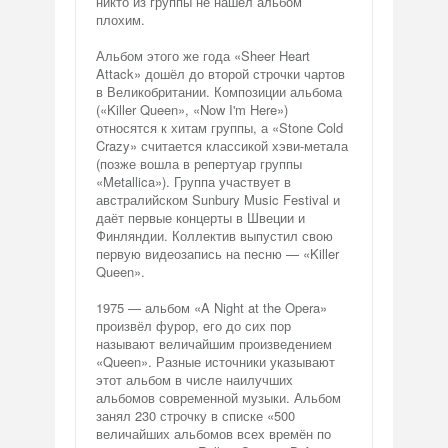
никто из группы не нашел альбом
плохим.
Альбом этого же года «Sheer Heart
Attack» дошёл до второй строчки чартов
в Великобритании. Композиции альбома
(«Killer Queen», «Now I'm Here»)
относятся к хитам группы, а «Stone Cold
Crazy» считается классикой хэви-метала
(позже вошла в репертуар группы
«Metallica»). Группа участвует в
австралийском Sunbury Music Festival и
даёт первые концерты в Швеции и
Финляндии. Коллектив выпустил свою
первую видеозапись на песню — «Killer
Queen».
1975 — альбом «A Night at the Opera»
произвёл фурор, его до сих пор
называют величайшим произведением
«Queen». Разные источники указывают
этот альбом в числе наилучших
альбомов современной музыки. Альбом
занял 230 строчку в списке «500
величайших альбомов всех времён по