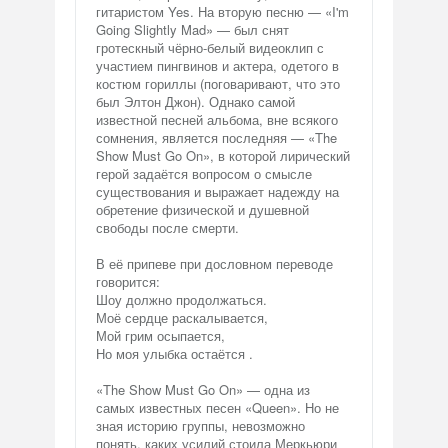
гитаристом Yes. На вторую песню — «I'm
Going Slightly Mad» — был снят
гротескный чёрно-белый видеоклип с
участием пингвинов и актера, одетого в
костюм гориллы (поговаривают, что это
был Элтон Джон). Однако самой
известной песней альбома, вне всякого
сомнения, является последняя — «The
Show Must Go On», в которой лирический
герой задаётся вопросом о смысле
существования и выражает надежду на
обретение физической и душевной
свободы после смерти.
В её припеве при дословном переводе
говорится:
Шоу должно продолжаться.
Моё сердце раскалывается,
Мой грим осыпается,
Но моя улыбка остаётся .
«The Show Must Go On» — одна из
самых известных песен «Queen». Но не
зная историю группы, невозможно
понять, каких усилий стоила Меркьюри