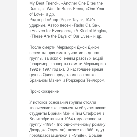
My Best Friend», «Another One Bites the
Dust», «I Want to Break Free», «One Year
of Love» и др.
Роджер Тэйлор (Roger Taylor, 1949) —
ударные. Автор песен «Radio Ga Ga»,
«Heaven for Everyone», «A Kind of Magic»,
«These Are the Days of Our Lives» и др.
После смерти Меркьюри Джон Дикон
перестал принимать участие в делах
группы, за исключенеим разовых акций
(например, концерты памяти Меркьюри в
1992 и 1997 годах). В настоящее время
группа Queen представлена только
Брайаном Мэйем и Роджером Тейлором.
Происхождение
У истоков основания группы стояли
творческие эксперименты её участников:
студенты Брайан Мэй и Тим Стаффел в
Великобритании в 1964 году основали
группу «1984» (по одноименному роману
Джорджа Оруэлла), позже (в 1968 году)
преобразовавшуюся в «Smile». Брайан