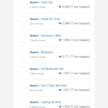
Queen
-
Cool Cat
2,345
(не задано)
5 дней назад
Queen
-
Dead On Time
2,389
(не задано)
день назад
Queen
-
Dreamer`s Ball
1,959
(не задано)
5 дней назад
Queen
-
Breakthru
2,171
(не задано)
5 дней назад
Queen
-
Fat Bottomed Girl
1,557
(не задано)
3 дня назад
Queen
-
Don`t Stop Me Now
1,921
(не задано)
день назад
Queen
-
Calling All Girls
1,535
(не задано)
5 дней назад