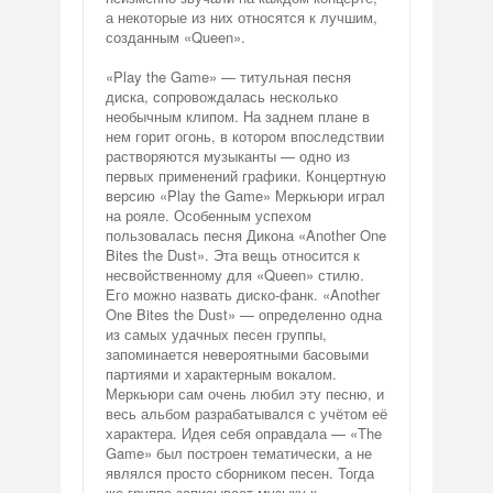
а некоторые из них относятся к лучшим,
созданным «Queen».
«Play the Game» — титульная песня
диска, сопровождалась несколько
необычным клипом. На заднем плане в
нем горит огонь, в котором впоследствии
растворяются музыканты — одно из
первых применений графики. Концертную
версию «Play the Game» Меркьюри играл
на рояле. Особенным успехом
пользовалась песня Дикона «Another One
Bites the Dust». Эта вещь относится к
несвойственному для «Queen» стилю.
Его можно назвать диско-фанк. «Another
One Bites the Dust» — определенно одна
из самых удачных песен группы,
запоминается невероятными басовыми
партиями и характерным вокалом.
Меркьюри сам очень любил эту песню, и
весь альбом разрабатывался с учётом её
характера. Идея себя оправдала — «The
Game» был построен тематически, а не
являлся просто сборником песен. Тогда
же группа записывает музыку к