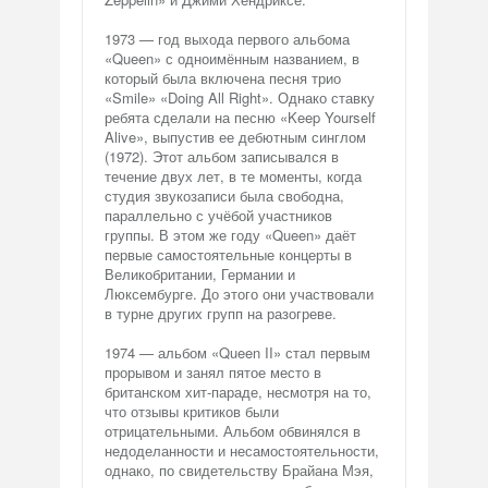
1973 — год выхода первого альбома
«Queen» с одноимённым названием, в
который была включена песня трио
«Smile» «Doing All Right». Однако ставку
ребята сделали на песню «Keep Yourself
Alive», выпустив ее дебютным синглом
(1972). Этот альбом записывался в
течение двух лет, в те моменты, когда
студия звукозаписи была свободна,
параллельно с учёбой участников
группы. В этом же году «Queen» даёт
первые самостоятельные концерты в
Великобритании, Германии и
Люксембурге. До этого они участвовали
в турне других групп на разогреве.
1974 — альбом «Queen II» стал первым
прорывом и занял пятое место в
британском хит-параде, несмотря на то,
что отзывы критиков были
отрицательными. Альбом обвинялся в
недоделанности и несамостоятельности,
однако, по свидетельству Брайана Мэя,