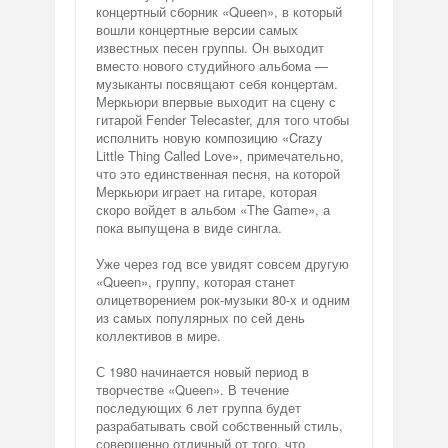
концертный сборник «Queen», в который
вошли концертные версии самых
известных песен группы. Он выходит
вместо нового студийного альбома —
музыканты посвящают себя концертам.
Меркьюри впервые выходит на сцену с
гитарой Fender Telecaster, для того чтобы
исполнить новую композицию «Crazy
Little Thing Called Love», примечательно,
что это единственная песня, на которой
Меркьюри играет на гитаре, которая
скоро войдет в альбом «The Game», а
пока выпущена в виде сингла.
Уже через год все увидят совсем другую
«Queen», группу, которая станет
олицетворением рок-музыки 80-х и одним
из самых популярных по сей день
коллективов в мире.
С 1980 начинается новый период в
творчестве «Queen». В течение
последующих 6 лет группа будет
разрабатывать свой собственный стиль,
совершенно отличный от того, что