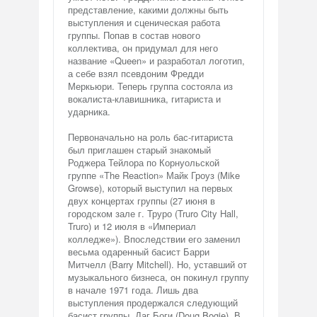
представление, какими должны быть
выступления и сценическая работа
группы. Попав в состав нового
коллектива, он придумал для него
название «Queen» и разработал логотип,
а себе взял псевдоним Фредди
Меркьюри. Теперь группа состояла из
вокалиста-клавишника, гитариста и
ударника.
Первоначально на роль бас-гитариста
был приглашен старый знакомый
Роджера Тейлора по Корнуольской
группе «The Reaction» Майк Гроуз (Mike
Growse), который выступил на первых
двух концертах группы (27 июня в
городском зале г. Труро (Truro City Hall,
Truro) и 12 июля в «Империал
колледже»). Впоследствии его заменил
весьма одаренный басист Барри
Митчелл (Barry Mitchell). Но, уставший от
музыкального бизнеса, он покинул группу
в начале 1971 года. Лишь два
выступления продержался следующий
басист группы, Даг Боги (Doug Bogie). В