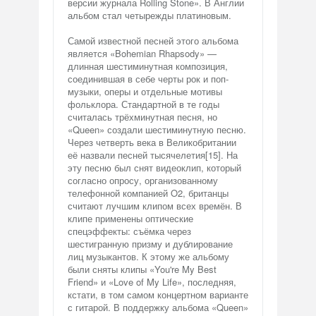
версии журнала Rolling Stone». В Англии
альбом стал четырежды платиновым.
Самой известной песней этого альбома
является «Bohemian Rhapsody» —
длинная шестиминутная композиция,
соединившая в себе черты рок и поп-
музыки, оперы и отдельные мотивы
фольклора. Стандартной в те годы
считалась трёхминутная песня, но
«Queen» создали шестиминутную песню.
Через четверть века в Великобритании
её назвали песней тысячелетия[15]. На
эту песню был снят видеоклип, который
согласно опросу, организованному
телефонной компанией O2, британцы
считают лучшим клипом всех времён. В
клипе применены оптические
спецэффекты: съёмка через
шестигранную призму и дублирование
лиц музыкантов. К этому же альбому
были сняты клипы «You're My Best
Friend» и «Love of My Life», последняя,
кстати, в том самом концертном варианте
с гитарой. В поддержку альбома «Queen»