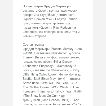
После смерти Фредди Меркьюри,
вокалиста Queen, группа практически
прекратила студийную деятельность.
Однако Брайан Мэй и Роджер Тейлор
продолжили гастролировать под
названием «Queen + Paul Rodgers» и
исполнять как проверенные хиты, так и
новый материал.
Состав группы
Фредди Меркьюри (Freddie Mercury, 1946
—1991) Настоящее имя Фарух Булсара
(Farrokh Bulsara) — фортепиано, вокал,
гитара. Автор песен «Killer Queen»,
«Bohemian Rhapsody», «Somebody to
Love», «We Are the Champions», «Crazy
Little Thing Called Love», «Innuendo» и др.
Брайан Мэй (Brian May, 1947) — гитары.
Автор песен «We Will Rock You», «Tie
Your Mother Down», «Who Wants to Live
Forever», «Hammer to Fall», «I Want It All»,
«The Show Must Go On» и др.
Джон Дикон (John Deacon, 1951) — бас-
гитара, ритм-гитара. Автор песен «You're