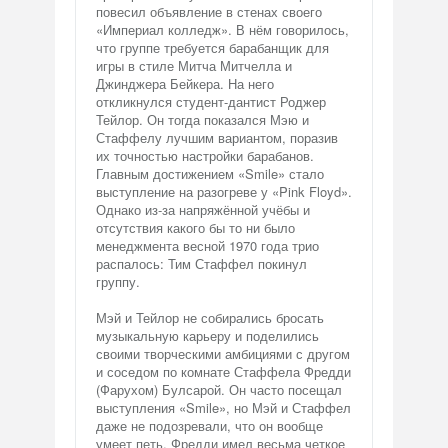
повесил объявление в стенах своего
«Империал колледж». В нём говорилось,
что группе требуется барабанщик для
игры в стиле Митча Митчелла и
Джинджера Бейкера. На него
откликнулся студент-дантист Роджер
Тейлор. Он тогда показался Мэю и
Стаффелу лучшим вариантом, поразив
их точностью настройки барабанов.
Главным достижением «Smile» стало
выступление на разогреве у «Pink Floyd».
Однако из-за напряжённой учёбы и
отсутствия какого бы то ни было
менеджмента весной 1970 года трио
распалось: Тим Стаффел покинул
группу.
Мэй и Тейлор не собирались бросать
музыкальную карьеру и поделились
своими творческими амбициями с другом
и соседом по комнате Стаффела Фредди
(Фарухом) Булсарой. Он часто посещал
выступления «Smile», но Мэй и Стаффел
даже не подозревали, что он вообще
умеет петь. Фредди имел весьма четкое