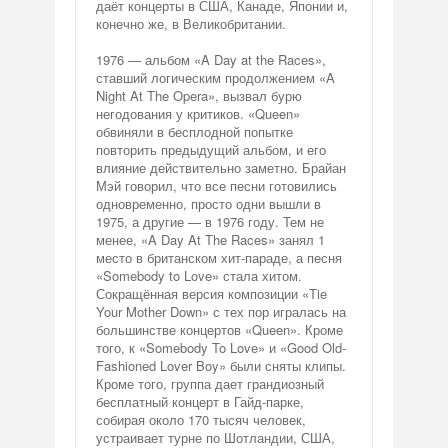
даёт концерты в США, Канаде, Японии и,
конечно же, в Великобритании.
1976 — альбом «A Day at the Races»,
ставший логическим продолжением «A
Night At The Opera», вызвал бурю
негодования у критиков. «Queen»
обвиняли в бесплодной попытке
повторить предыдущий альбом, и его
влияние действительно заметно. Брайан
Мэй говорил, что все песни готовились
одновременно, просто одни вышли в
1975, а другие — в 1976 году. Тем не
менее, «A Day At The Races» занял 1
место в британском хит-параде, а песня
«Somebody to Love» стала хитом.
Сокращённая версия композиции «Tie
Your Mother Down» с тех пор игралась на
большинстве концертов «Queen». Кроме
того, к «Somebody To Love» и «Good Old-
Fashioned Lover Boy» были сняты клипы.
Кроме того, группа дает грандиозный
бесплатный концерт в Гайд-парке,
собирая около 170 тысяч человек,
устраивает турне по Шотландии, США,