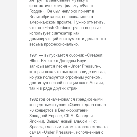
фантастическому фильму «Флэш
Гордон». Он был неплохо принят в
Великобритании, но провалился в
американском прокате. Нужно отметить,
что во «Flash Gordon» группа впервые
использует синтезатор как
доминирующий инструмент и делает это
весьма профессионально.
1981 — выпускается сборник «Greatest
Hits». Вместе с Дэвидом Боуи
записывается песня «Under Pressure»,
которая пока что выходит в виде сингла,
но уже пользуется огромным успехом,
достигнув первой позиции как в Англии,
так и в ряде других стран.
1982 год ознаменовался грандиозными
концертными турне: «Queen» дала около
70 концертов в Великобритании,
Западной Европе, США, Канаде и
Японии). Вышел новый альбом «Hot
Space», главным хитом которого стала та
самая «Under Pressure», исполненная с