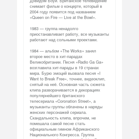
Дэвидом Боуи. Британское телевидение
снимает фильм о концерте, который в
2004 году появится под названием
«Queen on Fire — Live at the Bowl».
1983 — группа ненадолго
приостанавливает работу, все музыканты
работают над сольными проектами.
1984 — альбом «The Works» занял
второе место в хит-парадах
Великобритании. Песня «Radio Ga Ga»
возглавила хит-парады в 19 странах
мира. Бурю эмоций вызвала песня «I
Want to Break Free», точнее, видеоклип,
снятый на неё. Основная часть сюжета
клипа разворачивается в декорациях
популярнейшего британского
телесериала «Coronation Street», а
музыканты группы облачены в наряды
женских персонажей сериала.
Скандальность клипа, впрочем, не
помешала самой песне стать
официальным гимном Африканского
Национального Конгресса. Группа