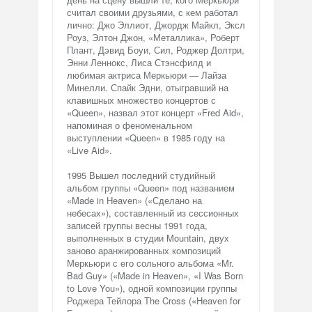
считал своими друзьями, с кем работал
лично: Джо Эллиот, Джордж Майкл, Эксл
Роуз, Элтон Джон, «Металлика», Роберт
Плант, Дэвид Боуи, Сил, Роджер Долтри,
Энни Леннокс, Лиса Стэнсфилд и
любимая актриса Меркьюри — Лайза
Минелли. Спайк Эдни, отыгравший на
клавишных множество концертов с
«Queen», назвал этот концерт «Fred Aid»,
напоминая о феноменальном
выступлении «Queen» в 1985 году на
«Live Aid».
1995 Вышел последний студийный
альбом группы «Queen» под названием
«Made in Heaven» («Сделано на
небесах»), составленный из сессионных
записей группы весны 1991 года,
выполненных в студии Mountain, двух
заново аранжированных композиций
Меркьюри с его сольного альбома «Mr.
Bad Guy» («Made in Heaven», «I Was Born
to Love You»), одной композиции группы
Роджера Тейлора The Cross («Heaven for