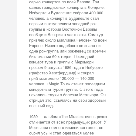
серию концертов по всей Европе. Три
самых грандиозных концерта в Лондоне,
Небуорте и Будапеште собрали 400.000
человек, а концерт в Будапеште стал
первым выступлением западной рок-
группы в истории Восточной Европы
вообще и Венгрии в частности. Сам тур
привлек около миллиона человек по всей
Европе. Ничего подобного не знала ни
одна рок-группа или рок-певец со времен
битломании 60-х годов. Последний
концерт тура и группы с Меркьюри
прошел 9 августа 1986 года в Небуорте
(графство Хертфордшир) и собрал
приблизительно 120.000 — 140.000
человек. «Magic Tour» станет последним
концертным туром группы. С этого года
начались слухи о болезни Меркьюри. Он
отрицал это, ссылаясь на свой здоровый
внешний вид.
1989 — альбом «The Miracle» очень резко
отличается от всех предыдущих работ. У
Меркьюри немного изменился голос, он
сбрил усы и стал одеваться более