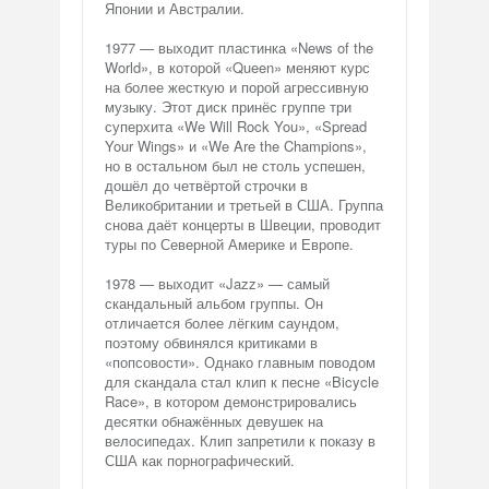
Японии и Австралии.
1977 — выходит пластинка «News of the
World», в которой «Queen» меняют курс
на более жесткую и порой агрессивную
музыку. Этот диск принёс группе три
суперхита «We Will Rock You», «Spread
Your Wings» и «We Are the Champions»,
но в остальном был не столь успешен,
дошёл до четвёртой строчки в
Великобритании и третьей в США. Группа
снова даёт концерты в Швеции, проводит
туры по Северной Америке и Европе.
1978 — выходит «Jazz» — самый
скандальный альбом группы. Он
отличается более лёгким саундом,
поэтому обвинялся критиками в
«попсовости». Однако главным поводом
для скандала стал клип к песне «Bicycle
Race», в котором демонстрировались
десятки обнажённых девушек на
велосипедах. Клип запретили к показу в
США как порнографический.