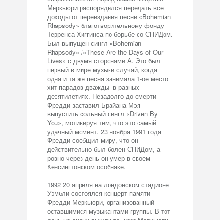
Меркьюри распорядился передать все
доходы от переиздания песни «Bohemian
Rhapsody» благотворительному фонду
Терренса Хиггинса по борьбе со СПИДом.
Был выпущен сингл «Bohemian
Rhapsody» /«These Are the Days of Our
Lives» с двумя сторонами А. Это был
первый в мире музыки случай, когда
одна и та же песня занимала 1-ое место
хит-парадов дважды, в разных
десятилетиях. Незадолго до смерти
Фредди заставил Брайана Мэя
выпустить сольный сингл «Driven By
You», мотивируя тем, что это самый
удачный момент. 23 ноября 1991 года
Фредди сообщил миру, что он
действительно был болен СПИДом, а
ровно через день он умер в своем
Кенсингтонском особняке.
1992 20 апреля на лондонском стадионе
Уэмбли состоялся концерт памяти
Фредди Меркьюри, организованный
оставшимися музыкантами группы. В тот
день на сцену вышли те, кого Меркьюри